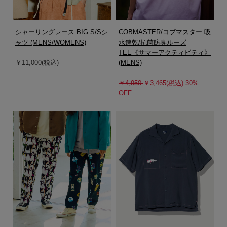
シャーリングレース BIG S/Sシ
COBMASTER/コブマスター 吸
ャツ (MENS/WOMENS)
水速乾/抗菌防臭ルーズ
TEE《サマーアクティビティ》
￥11,000(税込)
(MENS)
￥4,950
￥3,465(税込) 30%
OFF