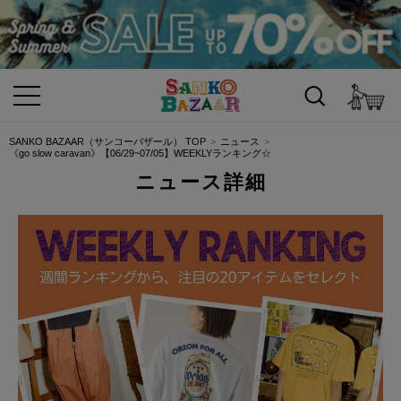
カ
SANKO BAZAAR（サンコーバザール） TOP
ニュース
《go slow caravan》【06/29~07/05】WEEKLYランキング☆
ニュース詳細