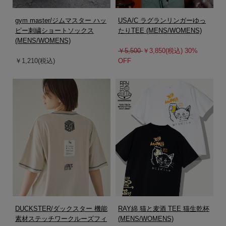
gym master/ジムマスター ハッ
USA/C ラグランリンガーゆっ
ピー刺繍ショートソックス
たりTEE (MENS/WOMENS)
(MENS/WOMENS)
￥5,500
￥3,850(税込) 30%
￥1,210(税込)
OFF
DUCKSTER/ダックスター 機能
RAY綿 猫と麦酒 TEE 猫生乾杯
素材ステッチワークルーズフィ
(MENS/WOMENS)