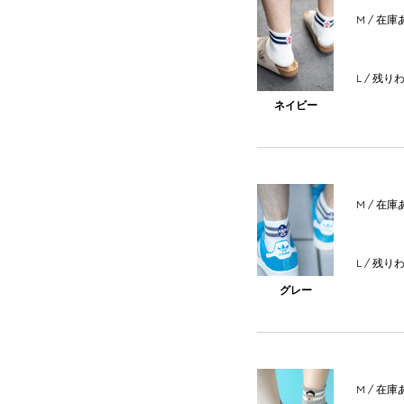
M
/ 在庫
L
/ 残り
ネイビー
M
/ 在庫
L
/ 残り
グレー
M
/ 在庫