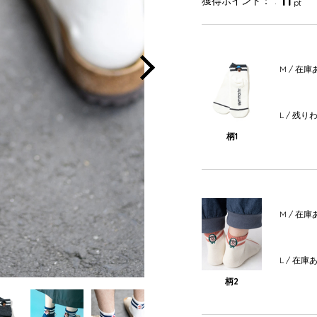
11
獲得ポイント：
pt
M
/ 在庫
Next
L
/ 残り
柄1
M
/ 在庫
L
/ 在庫
柄2