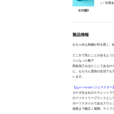
L
/ 在庫
その他3
製品情報
おちゃめな刺繍が目を惹く、
どこかで見たことがあるよう
トになった靴下
防蚊加工をほどこしてあるの
に、もちろん普段の生活でも
います。
【gym master/ジムマスター
カナダ生まれのスウェットブラ
のファクトリーブランドとして生
ポーツスタイルであるスウェ
雑貨まで幅広く展開。ライフ