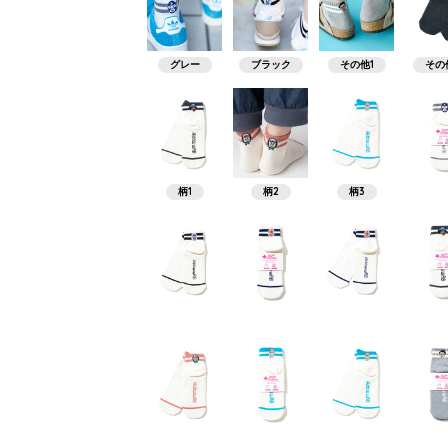
グレー
ブラック
その他1
その
柄1
柄2
柄3