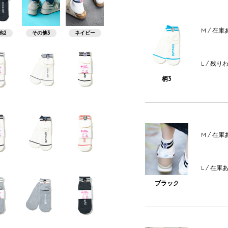
M
/ 在庫
他2
その他3
ネイビー
L
/ 残り
柄3
M
/ 在庫
L
/ 在庫
ブラック