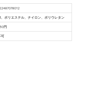
22487078012
綿、ポリエステル、ナイロン、ポリウレタン
30円
不可