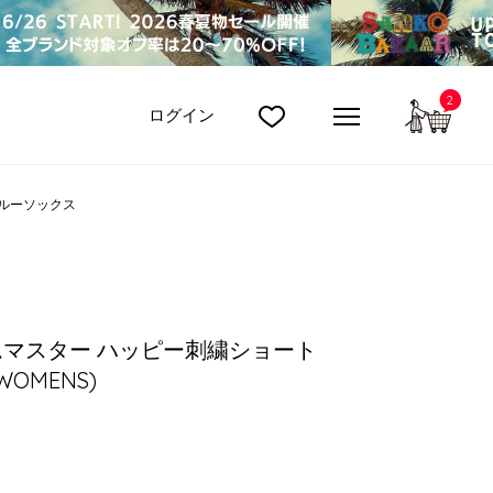
2
カート
ログイン
ルーソックス
/ジムマスター ハッピー刺繍ショート
WOMENS)