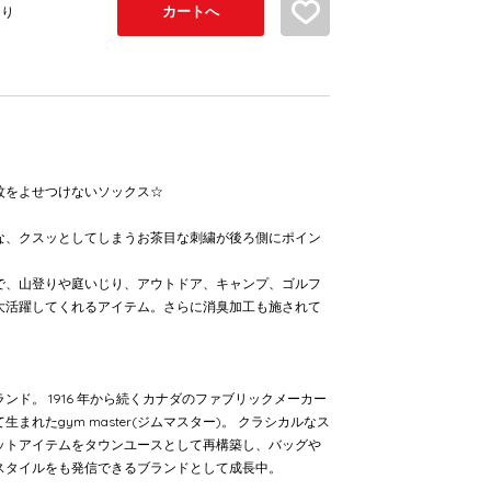
カートへ
お気に入り追加
あり
蚊をよせつけないソックス☆
な、クスッとしてしまうお茶目な刺繍が後ろ側にポイン
で、山登りや庭いじり、アウトドア、キャンプ、ゴルフ
大活躍してくれるアイテム。さらに消臭加工も施されて
】
ンド。 1916 年から続くカナダのファブリックメーカー
まれたgym master(ジムマスター)。 クラシカルなス
ットアイテムをタウンユースとして再構築し、バッグや
スタイルをも発信できるブランドとして成長中。