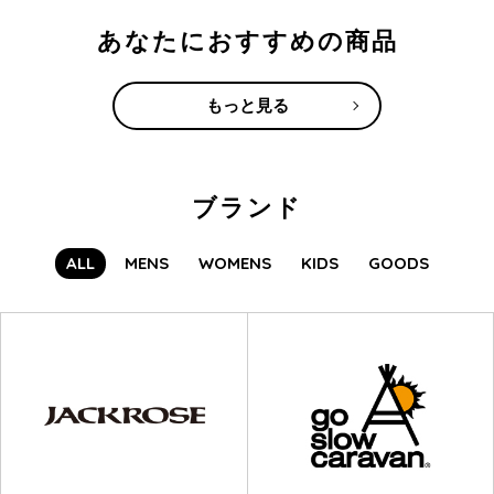
スがございます。
あなたにおすすめの商品
※
迷惑メールとして扱われている、メ
受信設定が拒否されている、
ールボックスがいっぱい、
等
様々な理由がございます。
比較的キャリアメールをお使いのお客様に
多い事例となります。
もっと見る
弊社では2日以内に順次ご返信させて頂いております。
弊社よりご返信が届いていない場合、大変お手数ではございますが、
迷惑メールボックスをご確認頂くか、迷惑メールボックスに入ってい
ブランド
ない場合はサーバー内で自動削除されている可能性もございます。
携帯電話の設定を今一度ご確認いただけます様お願いいたします。
ALL
MENS
WOMENS
KIDS
GOODS
お客様には大変ご不便をおかけいたしますが、
何卒ご理解いただけま
すようお願い申し上げます。
SANKOBAZAAR カスタマーサービス