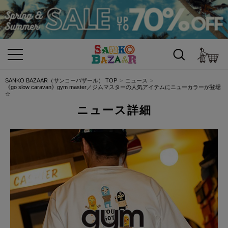
カ
SANKO BAZAAR（サンコーバザール） TOP
ニュース
《go slow caravan》gym master／ジムマスターの人気アイテムにニューカラーが登場
☆
ニュース詳細