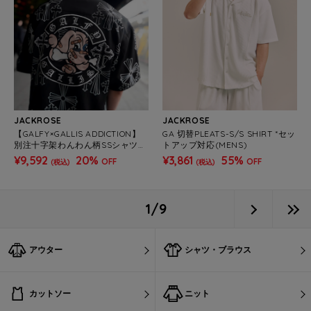
JACKROSE
JACKROSE
【GALFY×GALLIS ADDICTION】
GA 切替PLEATS-S/S SHIRT *セッ
別注十字架わんわん柄SSシャツ
トアップ対応(MENS)
(MENS)
¥9,592
20%
¥3,861
55%
OFF
OFF
(税込)
(税込)
1/9
アウター
シャツ・ブラウス
カットソー
ニット