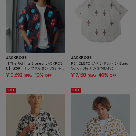
JACKROSE
JACKROSE
【The Rolling Stones×JACKROS
PENDLETON/ペンドルトン Band
E】 総柄･リップス&タン SSシャ
Collar Shirt S/S(MENS)
ツ(MENS)
¥10,692
10%
¥17,160
40%
OFF
OFF
(税込)
(税込)
SALE
SALE