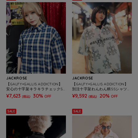
JACKROSE
JACKROSE
【GALFY×GALLIS ADDICTION】
【GALFY×GALLIS ADDICTION】
安心の十字架キラキラチェックSS
別注十字架わんわん柄SSシャツ
シャツ(MENS)
(MENS)
¥7,623
30%
¥9,592
20%
OFF
OFF
(税込)
(税込)
SALE
SALE