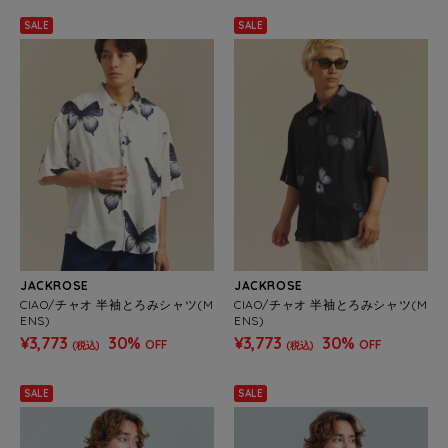
SALE
SALE
JACKROSE
JACKROSE
CIAO/チャオ 半袖とろみシャツ(M
CIAO/チャオ 半袖とろみシャツ(M
ENS)
ENS)
¥3,773
30%
¥3,773
30%
OFF
OFF
(税込)
(税込)
SALE
SALE