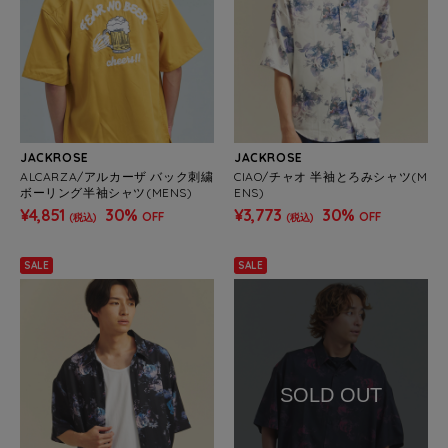
JACKROSE
JACKROSE
ALCARZA/アルカーザ バック刺繍
CIAO/チャオ 半袖とろみシャツ(M
ボーリング半袖シャツ(MENS)
ENS)
¥4,851
30%
¥3,773
30%
OFF
OFF
(税込)
(税込)
SALE
SALE
SOLD OUT