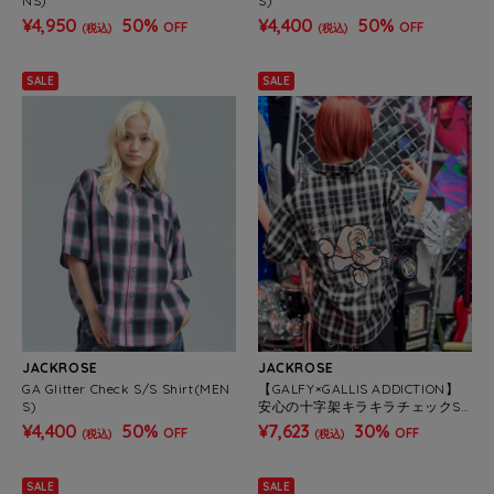
NS)
S)
¥4,950
50%
¥4,400
50%
OFF
OFF
(税込)
(税込)
SALE
SALE
JACKROSE
JACKROSE
GA Glitter Check S/S Shirt(MEN
【GALFY×GALLIS ADDICTION】
S)
安心の十字架キラキラチェックSS
シャツ(MENS)
¥4,400
50%
¥7,623
30%
OFF
OFF
(税込)
(税込)
SALE
SALE