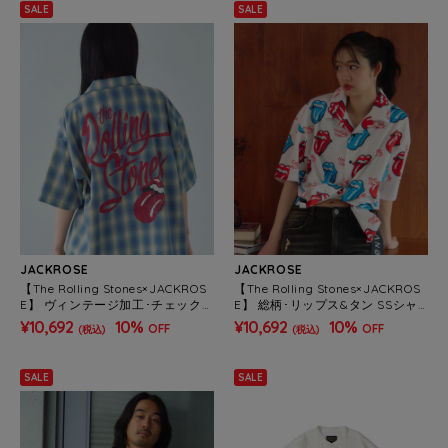
SALE
SALE
JACKROSE
JACKROSE
【The Rolling Stones×JACKROS
【The Rolling Stones×JACKROS
E】 ヴィンテージ加工･チェックS
E】 総柄･リップス&タン SSシャ
Sシャツ(短丈)(MENS)
ツ(MENS)
¥10,692
10%
¥10,692
10%
OFF
OFF
(税込)
(税込)
SALE
SALE