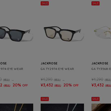
SALE
SALE
ROSE
JACKROSE
JACKROSE
2974-EYE WEAR
GA TY2974-EYE WEAR
GA TY3568-
0
¥4,290
¥4,290
(税込)
(税込)
(税込
32
20%
¥3,432
20%
¥3,432
OFF
OFF
(税込)
(税込)
(税込
SALE
SALE