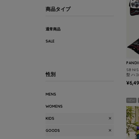
商品タイプ
通常商品
SALE
PANDI
SB NI
性別
型 ハ
ッシュ 
¥6,4
S/WO
MENS
NEW
WOMENS
KIDS
GOODS