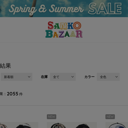
結果
在庫
カラー
新着順
全て
全色
2055
果
件
NEW
NEW