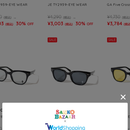
2939-EYE WEAR
JE TY2939-EYE WEAR
GA Five Cros
0
¥4,290
¥4,730
(税込)
(税込)
(税込)
03
30%
¥3,003
30%
¥3,784
OFF
OFF
(税込)
(税込)
(税込
SALE
SALE
ROSE
JACKROSE
JACKROSE
2853-EYE WEAR
GA TY2853-EYE WEAR
GA TY2853-
0
¥4,290
¥4,290
(税込)
(税込)
(税込