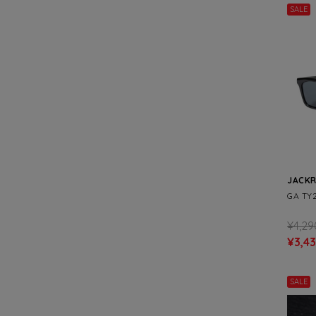
SALE
JACK
GA TY
¥4,29
¥3,4
SALE