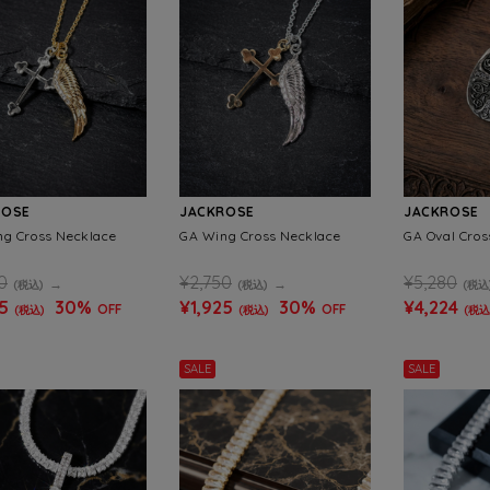
ROSE
JACKROSE
JACKROSE
g Cross Necklace
GA Wing Cross Necklace
GA Oval Cros
0
¥2,750
¥5,280
(税込)
(税込)
(税込
5
30%
¥1,925
30%
¥4,224
OFF
OFF
(税込)
(税込)
(税込
SALE
SALE