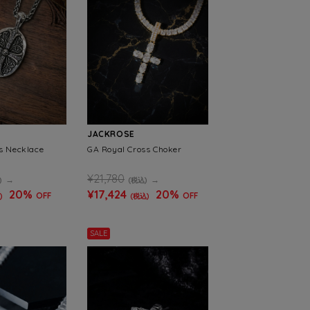
JACKROSE
s Necklace
GA Royal Cross Choker
¥21,780
)
(税込)
20%
¥17,424
20%
OFF
OFF
)
(税込)
SALE