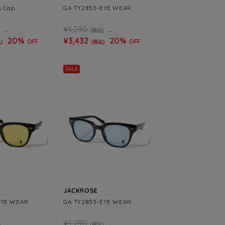
s Cap
GA TY2853-EYE WEAR
¥4,290
(税込)
20%
¥3,432
20%
OFF
OFF
)
(税込)
SALE
JACKROSE
EYE WEAR
GA TY2853-EYE WEAR
¥4,290
)
(税込)