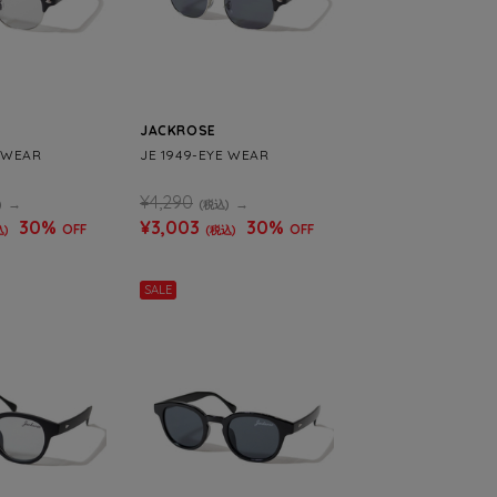
JACKROSE
E WEAR
JE 1949-EYE WEAR
¥4,290
)
(税込)
30%
¥3,003
30%
OFF
OFF
込)
(税込)
SALE