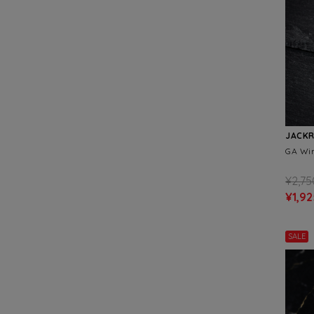
JACK
GA Win
¥2,75
¥1,92
SALE