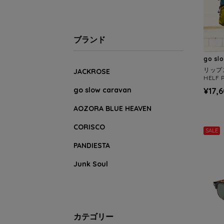
ブランド
go sl
リップ
JACKROSE
HELF 
go slow caravan
¥17,
AOZORA BLUE HEAVEN
CORISCO
SALE
PANDIESTA
Junk Soul
カテゴリー