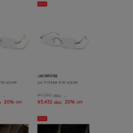
SALE
JACKROSE
EYE WEAR
GA TY3568-EYE WEAR
¥4,290
)
(税込)
20%
¥3,432
20%
OFF
OFF
)
(税込)
SALE