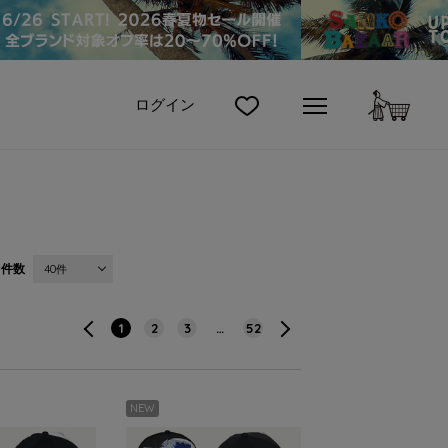
カート
ログイン
件数
40件
1
2
3
…
52
NEW