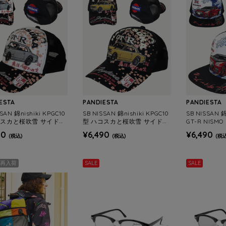
ESTA
PANDIESTA
PANDIESTA
SSAN 錦nishiki KPGC10
SB NISSAN 錦nishiki KPGC10
SB NISSAN 錦
コスカと桜吹雪 サイドメ
型 ハコスカと桜吹雪 サイドメ
GT-R NISM
キャップ(526861 MEN
ッシュ キャップ(526861 MEN
トバイザー キャ
90
¥6,490
¥6,490
(税込)
(税込)
(税込
MENS)
S/WOMENS)
MENS/WOME
再入荷
SALE
SALE