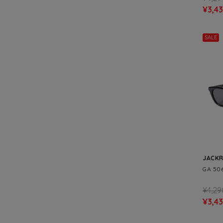
¥3,4
SALE
JACK
GA 50
¥4,29
¥3,4