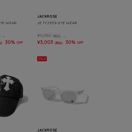
JACKROSE
EYE WEAR
JE TY2939-EYE WEAR
¥4,290
)
(税込)
30%
¥3,003
30%
OFF
OFF
込)
(税込)
SALE
JACKROSE