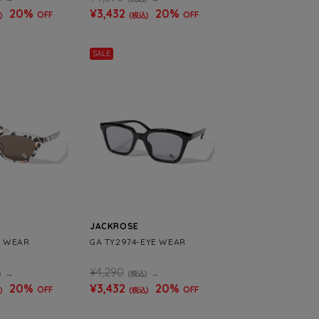
20%
¥3,432
20%
OFF
OFF
)
(税込)
SALE
JACKROSE
E WEAR
GA TY2974-EYE WEAR
¥4,290
)
(税込)
20%
¥3,432
20%
OFF
OFF
)
(税込)