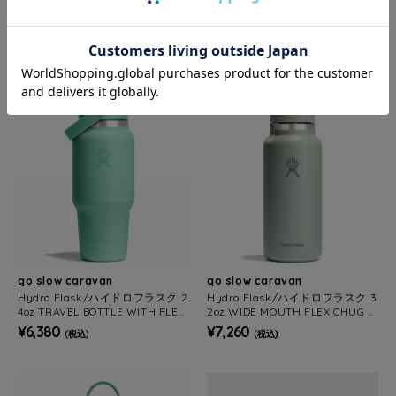
0oz WIDE MOUTH
1oz STANDARD MOUTH FLEX ST
RAW
¥7,700
¥5,940
(税込)
(税込)
go slow caravan
go slow caravan
Hydro Flask/ハイドロフラスク 2
Hydro Flask/ハイドロフラスク 3
4oz TRAVEL BOTTLE WITH FLEX
2oz WIDE MOUTH FLEX CHUG C
STRAW
AP
¥6,380
¥7,260
(税込)
(税込)