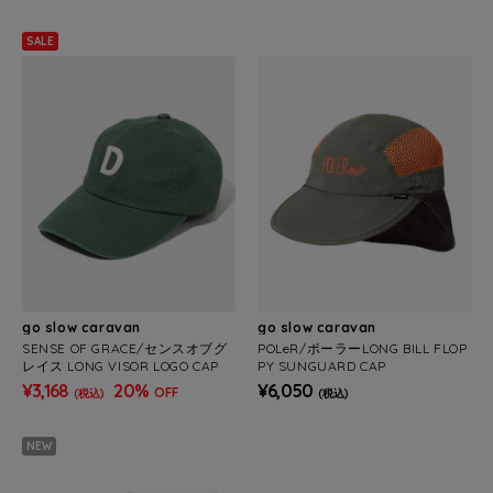
SALE
go slow caravan
go slow caravan
SENSE OF GRACE/センスオブグ
POLeR/ポーラーLONG BILL FLOP
レイス LONG VISOR LOGO CAP
PY SUNGUARD CAP
¥3,168
20%
¥6,050
OFF
(税込)
(税込)
NEW