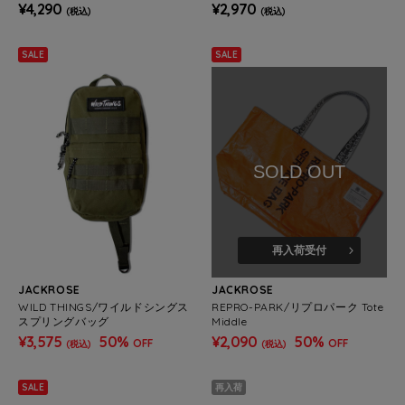
ULDER
¥4,290
¥2,970
(税込)
(税込)
SALE
SALE
SOLD OUT
再入荷受付
JACKROSE
JACKROSE
WILD THINGS/ワイルドシングス
REPRO-PARK/リプロパーク Tote
スプリングバッグ
Middle
¥3,575
50%
¥2,090
50%
OFF
OFF
(税込)
(税込)
SALE
再入荷