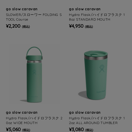
go slow caravan
go slow caravan
SLOWER/スローワー FOLDING S
Hydro Flask/ハイドロフラスク 1
TOOL Course
8oz STANDARD MOUTH
¥2,200
¥4,950
(税込)
(税込)
go slow caravan
go slow caravan
Hydro Flask/ハイドロフラスク 2
Hydro Flask/ハイドロフラスク 1
0oz WIDE MOUTH
2oz ALL AROUND TUMBLER
¥5,060
¥3,080
(税込)
(税込)