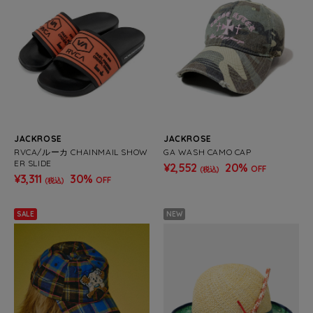
JACKROSE
JACKROSE
RVCA/ルーカ CHAINMAIL SHOW
GA WASH CAMO CAP
ER SLIDE
¥2,552
20%
OFF
(税込)
¥3,311
30%
OFF
(税込)
SALE
NEW