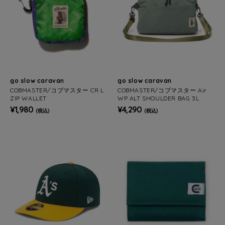
go slow caravan
go slow caravan
COBMASTER/コブマスター CR L
COBMASTER/コブマスター Air
ZIP WALLET
WP ALT SHOULDER BAG 3L
¥1,980
¥4,290
(税込)
(税込)