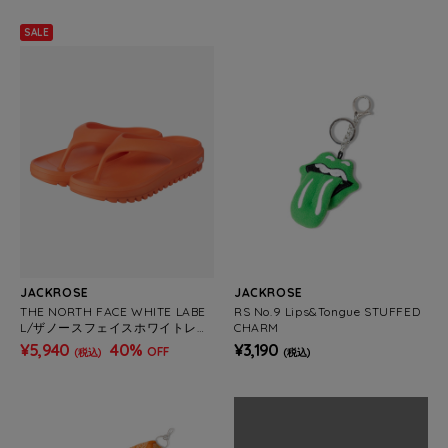
SALE
JACKROSE
JACKROSE
THE NORTH FACE WHITE LABE
RS No.9 Lips&Tongue STUFFED
L/ザノースフェイスホワイトレー
CHARM
ベル CAMPER S FLIP
¥5,940
40%
¥3,190
OFF
(税込)
(税込)