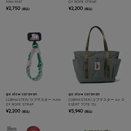
MINI MAT
DY ROPE STRAP
¥2,750
¥2,200
(税込)
(税込)
go slow caravan
go slow caravan
COBMASTER/コブマスター HAN
COBMASTER/コブマスター Air D
DY ROPE STRAP
ESERT TOTE 15L
¥2,200
¥5,940
(税込)
(税込)