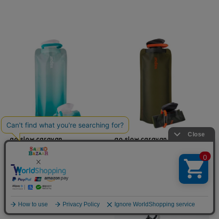
go slow caravan
go slow caravan
VAPUR/ヴェイパー Anti-Bottle
VAPUR/ヴェイパー Anti-Bottle
0.7L
0.7L
¥2,640
¥2,640
(税込)
(税込)