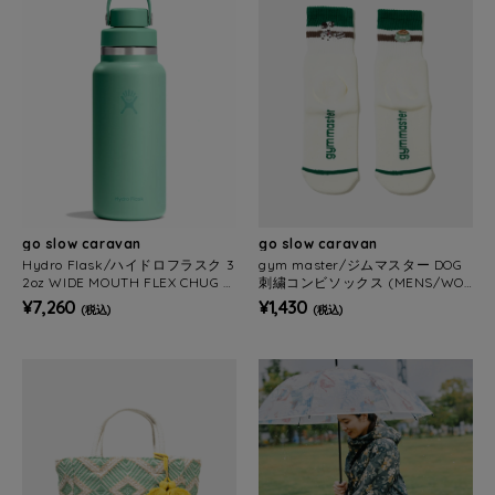
go slow caravan
go slow caravan
Hydro Flask/ハイドロフラスク 3
gym master/ジムマスター DOG
2oz WIDE MOUTH FLEX CHUG C
刺繍コンビソックス (MENS/WO
AP
MENS)
¥7,260
¥1,430
(税込)
(税込)