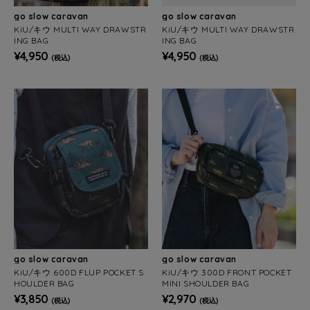
go slow caravan
go slow caravan
KiU/キウ MULTI WAY DRAWSTR
KiU/キウ MULTI WAY DRAWSTR
ING BAG
ING BAG
¥4,950
¥4,950
(税込)
(税込)
go slow caravan
go slow caravan
KiU/キウ 600D FLUP POCKET S
KiU/キウ 300D FRONT POCKET
HOULDER BAG
MINI SHOULDER BAG
¥3,850
¥2,970
(税込)
(税込)