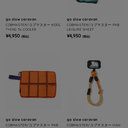
go slow caravan
go slow caravan
COBMASTER/コブマスター KOOL
COBMASTER/コブマスター PKB
THING 5L COOLER
LEISURE SHEET
¥4,950
¥4,950
(税込)
(税込)
go slow caravan
go slow caravan
COBMASTER/コブマスター PKB
COBMASTER/コブマスター HAN