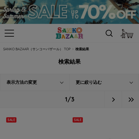
カ
SANKO BAZAAR（サンコーバザール） TOP
検索結果
検索結果
表示方法の変更
更に絞り込む
1/3
SALE
SALE