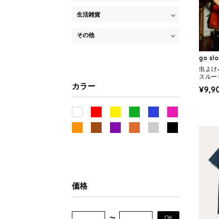
生活雑貨
その他
go sl
虫よけ
スルー
MENS)
カラー
¥9,9
価格
OK