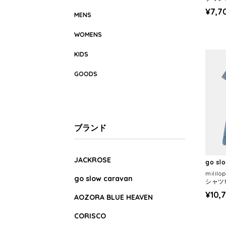
¥7,7
MENS
WOMENS
KIDS
GOODS
ブランド
JACKROSE
go sl
milil
go slow caravan
シャツ
(WOM
¥10,
AOZORA BLUE HEAVEN
CORISCO