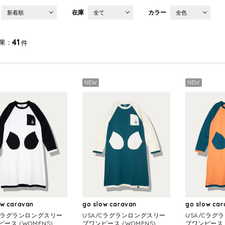
在庫
カラー
新着順
全て
全色
41
果
件
NEW
NEW
ow caravan
go slow caravan
go slow ca
/Cラグランロングスリー
USA/Cラグランロングスリー
USA/Cラグ
ース (WOMENS)
ブワンピース (WOMENS)
ブワンピース (