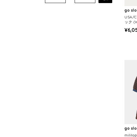
go sl
USA/
ック (
¥6,0
go sl
mili