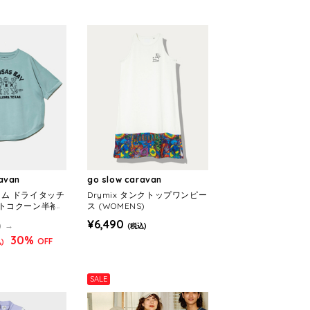
ravan
go slow caravan
/ライム ドライタッチ
Drymix タンクトップワンピー
トコクーン半袖
ス (WOMENS)
OMENS)
¥6,490
)
(税込)
30%
OFF
)
SALE