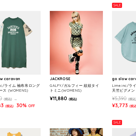
SALE
ow caravan
JACKROSE
go slow ca
.inc/ライム 袖布帛ロング
GALFY/ガルフィー 紋紋タイ
Lime.inc
ス (WOMENS)
トミニ(WOMENS)
天竺ピグメン
チュニック (W
0
¥11,880
¥5,390
(税込)
(税込)
(税込
83
30%
¥3,773
OFF
(税込)
(税込
SALE