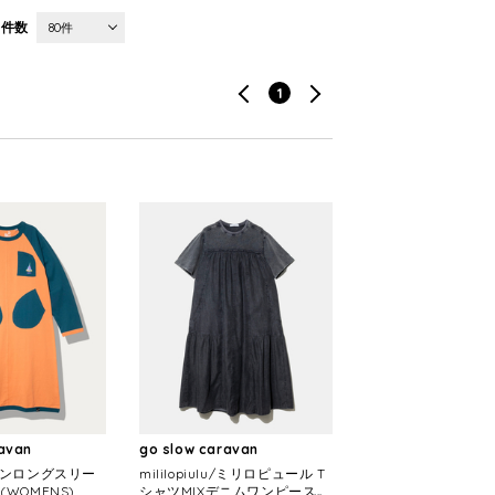
件数
80件
1
ravan
go slow caravan
ランロングスリー
mililopiulu/ミリロピュール T
WOMENS)
シャツMIXデニムワンピース