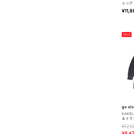
ェック
クデニ
¥11,8
S)
SALE
go sl
KAKE
＆トラン
ゴワンピ
¥12,1
¥8,4