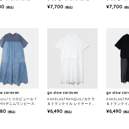
00
¥7,700
¥7,700
(税込)
(税込)
(税
ow caravan
go slow caravan
go slow ca
opiulu/ミリロピュール T
KAKELA&TRANQUIL/カケラ
KAKELA&TR
MIXデニムワンピース
＆トランクイル レイヤードメ
＆トランクイ
ENS)
ッシュワンピース (WOMENS)
ッシュワンピー
780
¥6,490
¥6,490
(税込)
(税込)
(税込