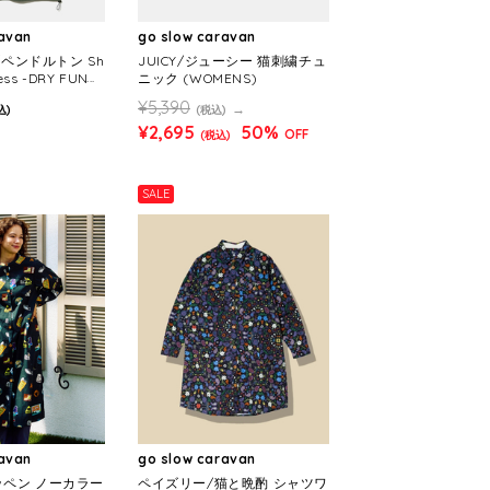
ravan
go slow caravan
N/ペンドルトン Sh
JUICY/ジューシー 猫刺繍チュ
ress -DRY FUNC
ニック (WOMENS)
NS)
¥5,390
込)
(税込)
¥2,695
50%
OFF
(税込)
SALE
ravan
go slow caravan
ッペン ノーカラー
ペイズリー/猫と晩酌 シャツワ