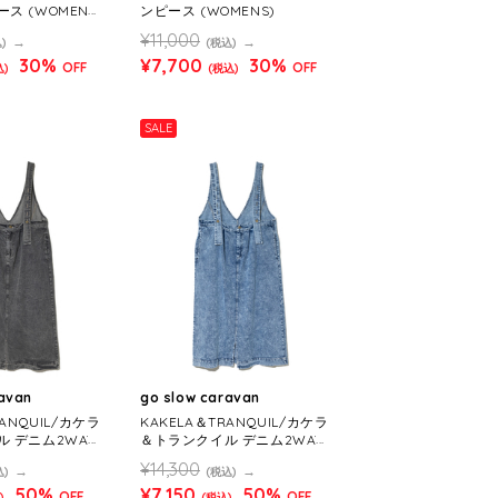
ス (WOMENS)
ンピース (WOMENS)
¥11,000
)
(税込)
30%
¥7,700
30%
OFF
OFF
込)
(税込)
SALE
ravan
go slow caravan
RANQUIL/カケラ
KAKELA＆TRANQUIL/カケラ
 デニム2WAY
＆トランクイル デニム2WAY
OMENS)
ワンピース (WOMENS)
¥14,300
込)
(税込)
50%
¥7,150
50%
OFF
OFF
)
(税込)