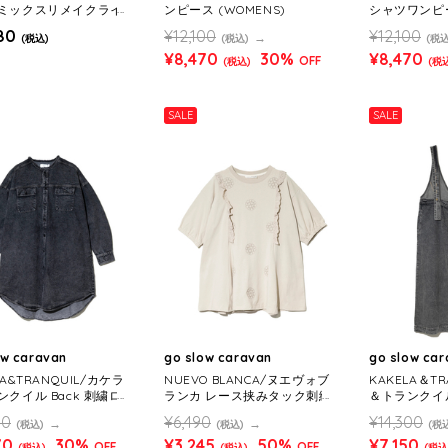
ミックスリメイクライ
ンピース (WOMENS)
シャツワンピー
ムワンピース (WOMEN
80
¥12,100
¥12,100
(税込)
(税込)
(税込
¥8,470
30%
¥8,470
OFF
(税込)
(税
SALE
SALE
ow caravan
go slow caravan
go slow ca
LA&TRANQUIL/カケラ
NUEVO BLANCA/ヌエヴォブ
KAKELA＆T
クイル Back 刺繍ロ
ランカ レース挟みタック刺繍
＆トランクイル
ース (WOMENS)
切替チュニック (WOMENS)
ワンピース (W
00
¥6,490
¥14,300
(税込)
(税込)
(税
70
30%
¥3,245
50%
¥7,150
OFF
OFF
(税込)
(税込)
(税込