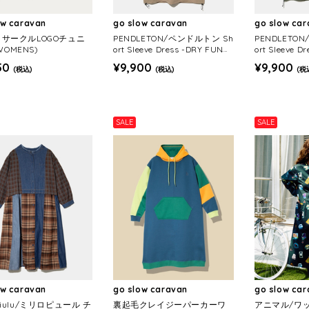
ow caravan
go slow caravan
go slow ca
C サークルLOGOチュニ
PENDLETON/ペンドルトン Sh
PENDLETO
WOMENS)
ort Sleeve Dress -DRY FUNC
ort Sleeve D
TION (WOMENS)
TION (WOME
50
¥9,900
¥9,900
(税込)
(税込)
(税
SALE
SALE
ow caravan
go slow caravan
go slow ca
lopiulu/ミリロピュール チ
裏起毛クレイジーパーカーワ
アニマル/ワ