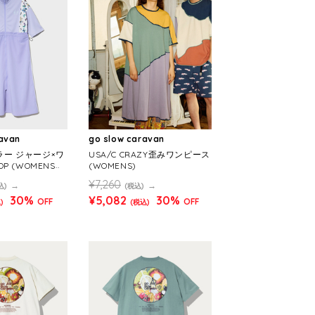
ravan
go slow caravan
カラー ジャージ×ワ
USA/C CRAZY歪みワンピース
 (WOMENS)
(WOMENS)
¥7,260
込)
(税込)
30%
¥5,082
30%
OFF
OFF
)
(税込)