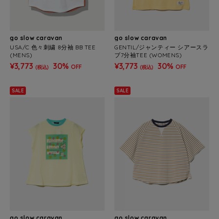
go slow caravan
go slow caravan
USA/C 色々刺繍 8分袖 BB TEE
GENTIL/ジャンティー シアースラ
(MENS)
ブ7分袖TEE (WOMENS)
¥3,773
30%
¥3,773
30%
OFF
OFF
(税込)
(税込)
SALE
SALE
go slow caravan
go slow caravan