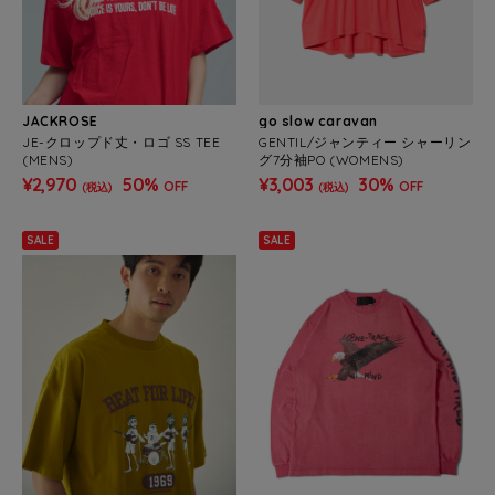
JACKROSE
go slow caravan
JE-クロップド丈・ロゴ SS TEE
GENTIL/ジャンティー シャーリン
(MENS)
グ7分袖PO (WOMENS)
¥2,970
50%
¥3,003
30%
OFF
OFF
(税込)
(税込)
SALE
SALE