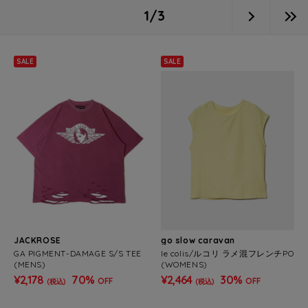
1/3
SALE
SALE
JACKROSE
go slow caravan
GA PIGMENT-DAMAGE S/S TEE
le colis/ルコリ ラメ混フレンチPO
(MENS)
(WOMENS)
¥2,178
70%
¥2,464
30%
OFF
OFF
(税込)
(税込)