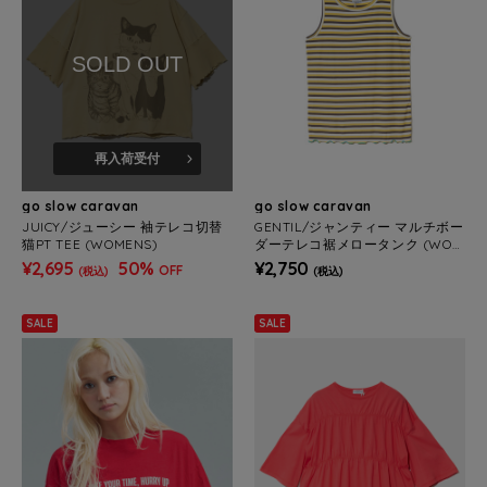
SOLD OUT
再入荷受付
go slow caravan
go slow caravan
JUICY/ジューシー 袖テレコ切替
GENTIL/ジャンティー マルチボー
猫PT TEE (WOMENS)
ダーテレコ裾メロータンク (WOM
ENS)
¥2,695
50%
¥2,750
OFF
(税込)
(税込)
SALE
SALE