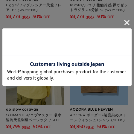
Figgle/フィグル シアー天竺フレ
le colis/ルコリ 接触冷感 襟ガゼッ
アTEE (WOMENS)
トラグラン6分袖PO (WOMENS)
¥3,773
30%
¥3,773
30%
OFF
OFF
(税込)
(税込)
SALE
SALE
go slow caravan
AOZORA BLUE HEAVEN
COBMASTER/コブマスター 吸水
AOZORA ボーダー+製品染めスト
速乾天竺刺繍ベーシックL/STEE
ーンウォッシュTシャツ (MENS)
《南アルプス》 (MENS)
¥3,795
50%
¥3,850
50%
OFF
OFF
(税込)
(税込)