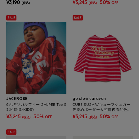
¥3,190
¥3,245
50%
OFF
(税込)
(税込)
SALE
SALE
JACKROSE
go slow caravan
GALFY/ガルフィー GALPEE Tee S
CUBE SUGAR/キューブシュガー
S(MENS/KIDS)
先染めボーダー天竺前後着配色ス
テッチPO (WOMENS)
¥3,245
50%
¥3,245
50%
OFF
OFF
(税込)
(税込)
SALE