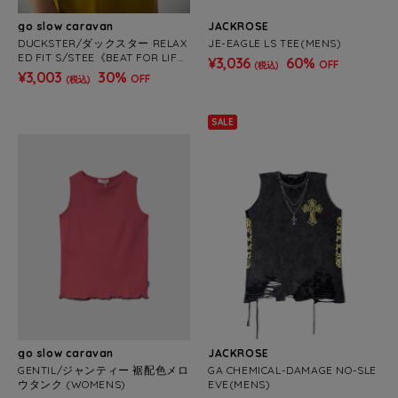
go slow caravan
JACKROSE
DUCKSTER/ダックスター RELAX
JE-EAGLE LS TEE(MENS)
ED FIT S/STEE《BEAT FOR LIF
¥3,036
60%
OFF
(税込)
E!》(MENS)
¥3,003
30%
OFF
(税込)
SALE
go slow caravan
JACKROSE
GENTIL/ジャンティー 裾配色メロ
GA CHEMICAL-DAMAGE NO-SLE
ウタンク (WOMENS)
EVE(MENS)