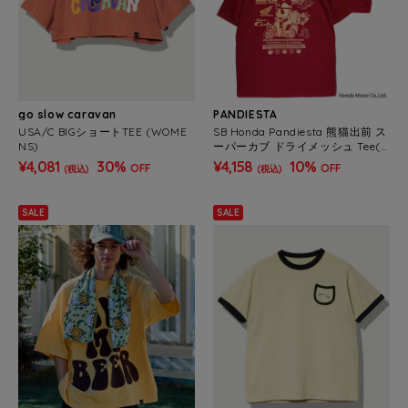
go slow caravan
PANDIESTA
USA/C BIGショートTEE (WOME
SB Honda Pandiesta 熊猫出前 ス
NS)
ーパーカブ ドライメッシュ Tee(5
26504 MENS/WOMENS）
¥4,081
30%
¥4,158
10%
OFF
OFF
(税込)
(税込)
SALE
SALE