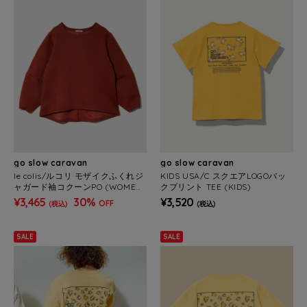
go slow caravan
go slow caravan
le colis/ルコリ モザイクふくれジ
KIDS USA/C スクエアLOGOバッ
ャガード袖コクーンPO (WOMEN
クプリント TEE (KIDS)
S)
¥3,465
30%
¥3,520
OFF
(税込)
(税込)
SALE
SALE