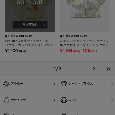
SOLD OUT
再入荷受付
go slow caravan
go slow caravan
ScoLar/スカラー × orion TEE
GENTIL/ジャンティー ショート丈
《ボタニカルパラダイス》 (WOM
胸ポケ付きタイダイシャツ (WOM
ENS)
ENS)
¥4,400
¥4,543
30%
OFF
(税込)
(税込)
1/3
アウター
シャツ・ブラウス
カットソー
ニット