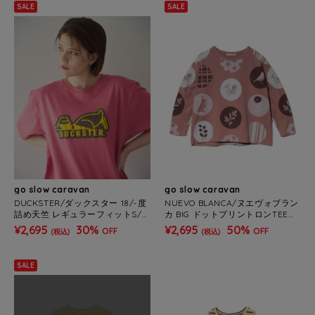
SALE
SALE
go slow caravan
go slow caravan
DUCKSTER/ダックスター 18/-度
NUEVO BLANCA/ヌエヴォブラン
詰め天竺 レギュラーフィットS/S
カ BIG ドットプリントロンTEE
TEE《ロゴ》(MENS)
(WOMENS)
¥2,695
30%
¥2,695
50%
OFF
OFF
(税込)
(税込)
SALE