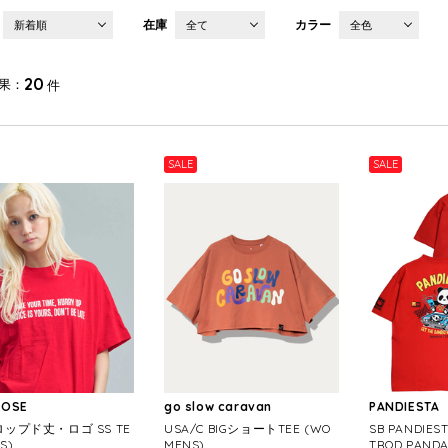
在庫
カラー
新着順
全て
全色
20
果
件
SALE
SALE
ROSE
go slow caravan
PANDIESTA
ロップド丈・ロゴ SS TE
USA/C BIGショートTEE (WO
SB PANDIES
S)
MENS)
TROD PAND