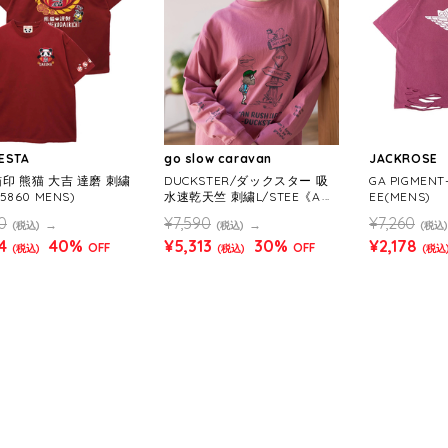
ESTA
go slow caravan
JACKROSE
猫印 熊猫 大吉 達磨 刺繍
DUCKSTER/ダックスター 吸
GA PIGMENT
85860 MENS)
水速乾天竺 刺繍L/STEE《AN
EE(MENS)
RUSH LIFE》 (MENS)
0
¥7,590
¥7,260
(税込)
(税込)
(税込)
4
40%
¥5,313
30%
¥2,178
OFF
OFF
(税込)
(税込)
(税込