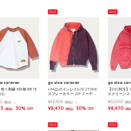
SALE
SALE
ow caravan
go slow caravan
go slow ca
C 色々刺繍 8分袖 BB TE
UNIQUEインレイG/D 2TONE
【GSC別注】SC
NS)
スプレーカラー ZIP フーディ
スクリーンスタ
ー (MENS)
L WASH ZIP
0
¥12,100
¥12,100
(税込)
(税込)
(税込
S)
73
30%
¥8,470
30%
¥8,470
OFF
OFF
(税込)
(税込)
(税
SALE
SALE