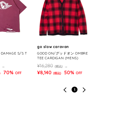
go slow caravan
-DAMAGE S/S T
GOOD ON/グッドオン OMBRE
TEE CARDIGAN (MENS)
¥16,280
(税込)
70%
¥8,140
50%
OFF
OFF
)
(税込)
1