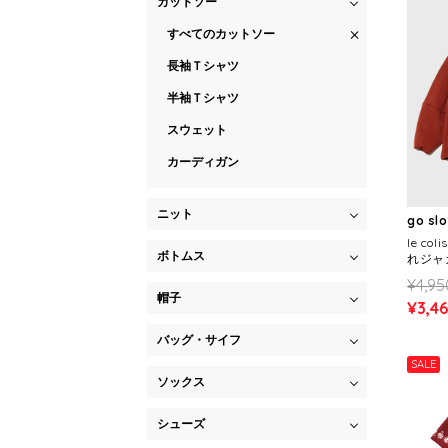
カットソー
すべてのカットソー
長袖Ｔシャツ
半袖Ｔシャツ
スウェット
カーディガン
ニット
go sl
le c
ボトムス
れジャ
(WOM
¥4,95
帽子
¥3,4
バッグ・サイフ
SALE
ソックス
シューズ