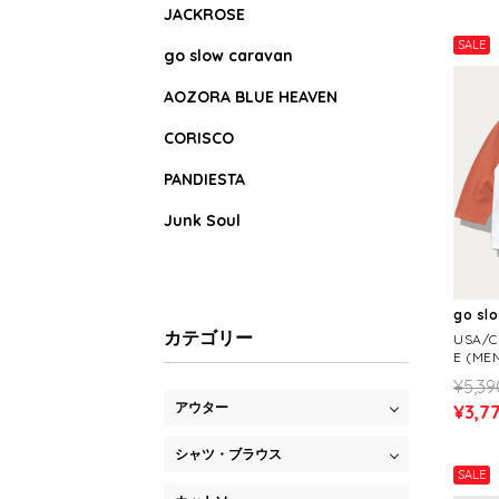
JACKROSE
SALE
go slow caravan
AOZORA BLUE HEAVEN
CORISCO
PANDIESTA
Junk Soul
go sl
カテゴリー
USA/
E (ME
¥5,39
アウター
¥3,7
シャツ・ブラウス
SALE