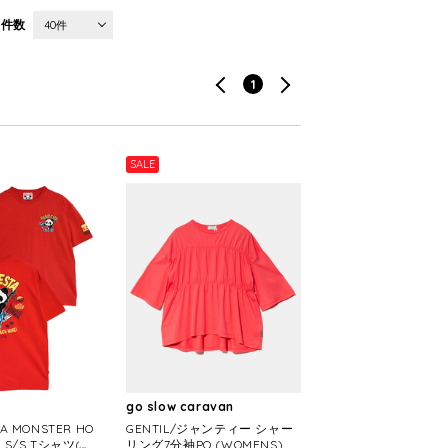
件数
40件
1
SALE
go slow caravan
TA MONSTER HO
GENTIL/ジャンティー シャー
A S/S Tシャツ(5
リング7分袖PO (WOMENS)