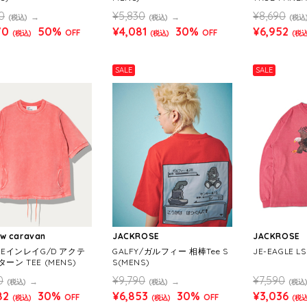
26851 MEN
0
¥5,830
¥8,690
(税込)
(税込)
(税込
70
50%
¥4,081
30%
¥6,952
OFF
OFF
(税込)
(税込)
(税込
SALE
SALE
ow caravan
JACKROSE
JACKROSE
UEインレイG/D アクテ
GALFY/ガルフィー 相棒Tee S
JE-EAGLE LS
ーン TEE (MENS)
S(MENS)
0
¥9,790
¥7,590
(税込)
(税込)
(税込
82
30%
¥6,853
30%
¥3,036
OFF
OFF
(税込)
(税込)
(税込