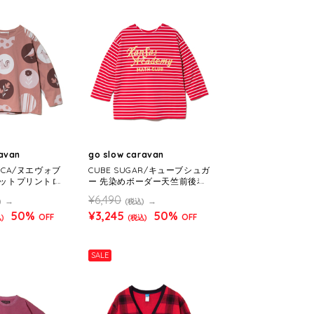
ravan
go slow caravan
ANCA/ヌエヴォブ
CUBE SUGAR/キューブシュガ
 ドットプリントロ
ー 先染めボーダー天竺前後着
ENS)
配色ステッチPO (WOMENS)
¥6,490
)
(税込)
50%
¥3,245
50%
OFF
OFF
)
(税込)
SALE