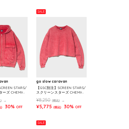
SALE
ravan
go slow caravan
REEN STARS/
【GSC別注】SCREEN STARS/
ーズ CHEMICA
スクリーンスターズ CHEMICA
 PARKER (MEN
L WASH SHORT CREW NECK
¥8,250
)
(税込)
(MENS)
30%
¥5,775
30%
OFF
OFF
込)
(税込)
SALE