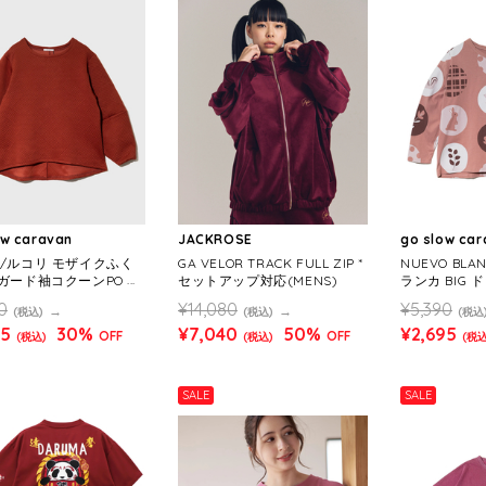
ow caravan
JACKROSE
go slow ca
olis/ルコリ モザイクふく
GA VELOR TRACK FULL ZIP *
NUEVO BL
ガード袖コクーンPO
セットアップ対応(MENS)
ランカ BIG
ENS)
ンTEE (WOM
0
¥14,080
¥5,390
(税込)
(税込)
(税込
65
30%
¥7,040
50%
¥2,695
OFF
OFF
(税込)
(税込)
(税込
SALE
SALE