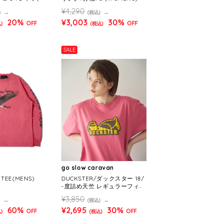
S/WOMENS）
¥4,290
)
(税込)
20%
¥3,003
30%
OFF
OFF
)
(税込)
SALE
go slow caravan
 TEE(MENS)
DUCKSTER/ダックスター 18/
-度詰め天竺 レギュラーフィッ
トS/STEE《ロゴ》(MENS)
¥3,850
)
(税込)
60%
¥2,695
30%
OFF
OFF
)
(税込)