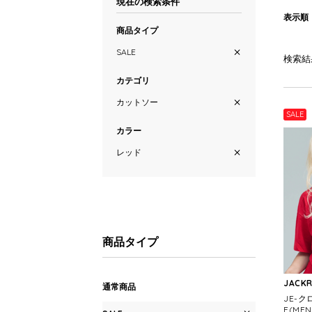
現在の検索条件
表示順
商品タイプ
SALE
検索結
カテゴリ
カットソー
SALE
カラー
レッド
商品タイプ
JACK
通常商品
JE-ク
E(MEN