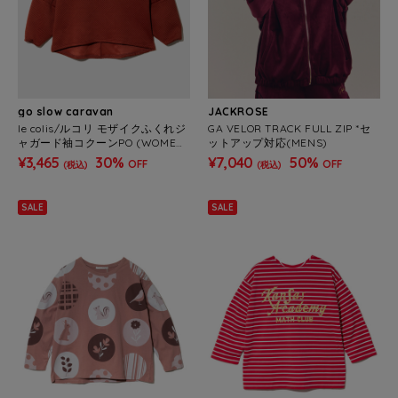
go slow caravan
JACKROSE
le colis/ルコリ モザイクふくれジ
GA VELOR TRACK FULL ZIP *セ
ャガード袖コクーンPO (WOMEN
ットアップ対応(MENS)
S)
¥3,465
30%
¥7,040
50%
OFF
OFF
(税込)
(税込)
SALE
SALE