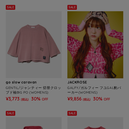
SALE
SALE
go slow caravan
JACKROSE
GENTIL/ジャンティー 切替クロッ
GALFY/ガルフィー フユGAL豹パ
プド袖BIG PO (WOMENS)
ーカー(WOMENS)
¥3,773
30%
¥9,856
30%
OFF
OFF
(税込)
(税込)
SALE
SALE