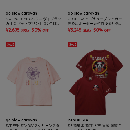
go slow caravan
go slow caravan
NUEVO BLANCA/ヌエヴォブラン
CUBE SUGAR/キューブシュガー
カ BIG ドットプリントロンTEE
先染めボーダー天竺前後着配色ス
(WOMENS)
テッチPO (WOMENS)
¥2,695
50%
¥3,245
50%
OFF
OFF
(税込)
(税込)
SALE
SALE
go slow caravan
PANDIESTA
SCREEN STARS/スクリーンスタ
SB 熊猫印 熊猫 大吉 達磨 刺繍 Te