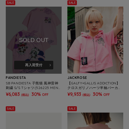
SALE
SALE
SOLD OUT
再入荷受付
PANDIESTA
JACKROSE
SB PANDIESTA 子熊猫 風神雷神
【GALFY×GALLIS ADDICTION】
刺繍 S/S Tシャツ(526225 MEN
クロスガリノハーツ半袖パーカー*
S/WOMENS）
セットアップ対応(MENS/WOME
¥6,083
30%
¥9,933
30%
OFF
OFF
(税込)
(税込)
NS)
SALE
SALE