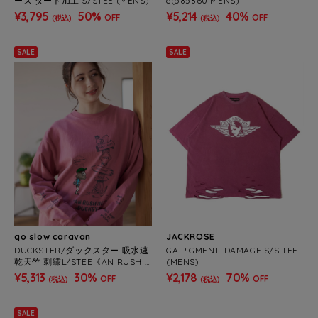
ーズ ダート加工 S/STEE (MENS)
e(585860 MENS)
¥3,795
50%
¥5,214
40%
OFF
OFF
(税込)
(税込)
SALE
SALE
go slow caravan
JACKROSE
DUCKSTER/ダックスター 吸水速
GA PIGMENT-DAMAGE S/S TEE
乾天竺 刺繍L/STEE《AN RUSH LI
(MENS)
FE》 (MENS)
¥5,313
30%
¥2,178
70%
OFF
OFF
(税込)
(税込)
SALE