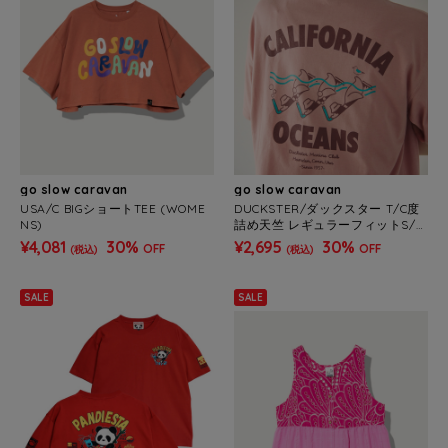
go slow caravan
go slow caravan
USA/C BIGショートTEE (WOME
DUCKSTER/ダックスター T/C度
NS)
詰め天竺 レギュラーフィットS/S
TEE《CALI OCEAN》(MENS)
¥4,081
30%
¥2,695
30%
OFF
OFF
(税込)
(税込)
SALE
SALE