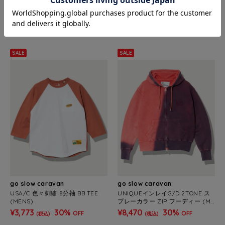
DUCKSTER/ダックスター 18/-度
DUCKSTER/ダックスター T/C度
詰め天竺 レギュラーフィットS/S
詰め天竺 レギュラーS/STEE《Ha
TEE《ロゴ》(MENS)
ve a good》(MENS)
¥2,695
30%
¥2,695
30%
OFF
OFF
(税込)
(税込)
SALE
SALE
go slow caravan
go slow caravan
USA/C 色々刺繍 8分袖 BB TEE
UNIQUEインレイG/D 2TONE ス
(MENS)
プレーカラー ZIP フーディー (ME
NS)
¥3,773
30%
¥8,470
30%
OFF
OFF
(税込)
(税込)