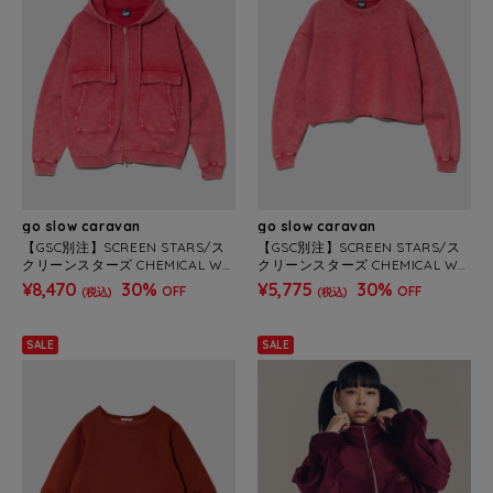
go slow caravan
go slow caravan
【GSC別注】SCREEN STARS/ス
【GSC別注】SCREEN STARS/ス
クリーンスターズ CHEMICAL WA
クリーンスターズ CHEMICAL WA
SH ZIP PARKER (MENS)
SH SHORT CREW NECK (MENS)
¥8,470
30%
¥5,775
30%
OFF
OFF
(税込)
(税込)
SALE
SALE