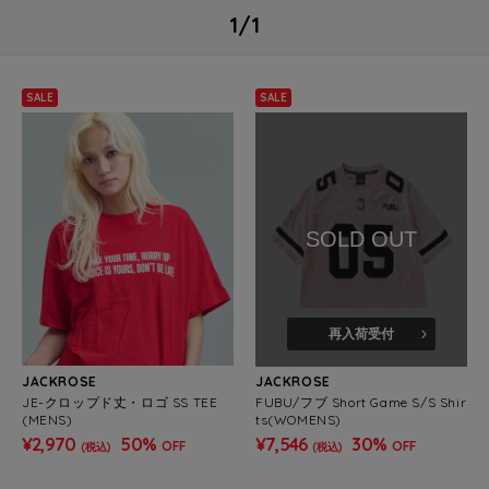
1/1
SALE
SALE
SOLD OUT
再入荷受付
JACKROSE
JACKROSE
JE-クロップド丈・ロゴ SS TEE
FUBU/フブ Short Game S/S Shir
(MENS)
ts(WOMENS)
¥2,970
50%
¥7,546
30%
OFF
OFF
(税込)
(税込)