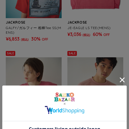
JACKROSE
JACKROSE
GALFY/ガルフィー 相棒Tee SS(M
JE-EAGLE LS TEE(MENS)
ENS)
¥3,036
60%
OFF
(税込)
¥6,853
30%
OFF
(税込)
SALE
SALE
go slow caravan
go slow caravan