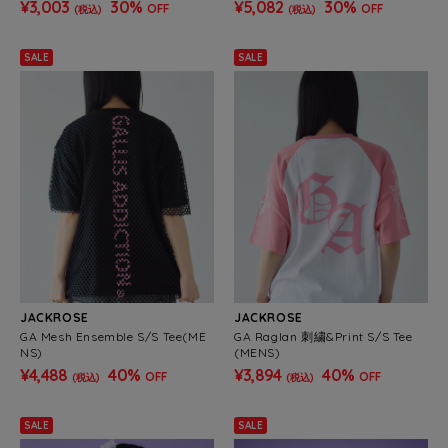
¥3,003
30%
¥5,082
30%
OFF
OFF
(税込)
(税込)
SALE
SALE
JACKROSE
JACKROSE
GA Mesh Ensemble S/S Tee(ME
GA Raglan 刺繍&Print S/S Tee
NS)
(MENS)
¥4,488
40%
¥3,894
40%
OFF
OFF
(税込)
(税込)
SALE
SALE