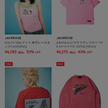
JACKROSE
JACKROSE
GALFY/ガルフィー 仲子レースタ
GRAF&WU/グラフアンドウー TH
ンク(WOMENS)
E N××H F××E-SSTEE(MENS)
¥6,083
30%
¥6,270
40%
OFF
OFF
(税込)
(税込)
SALE
SALE