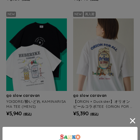
NEW
NEW
再入荷
go slow caravan
go slow caravan
YOIDORE/酔いどれ KAMINARISA
【ORION × Duckster】オリオン
MA TEE (MENS)
ビールコラボTEE《ORION FOR A
LL》(MENS)
¥5,940
¥5,390
(税込)
(税込)