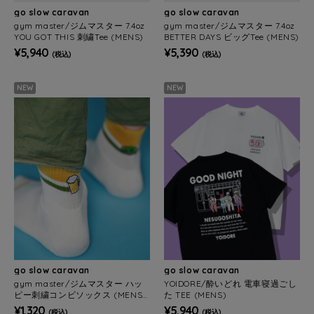
go slow caravan
go slow caravan
gym master/ジムマスター 7.4oz
gym master/ジムマスター 7.4oz
YOU GOT THIS 刺繍Tee (MENS)
BETTER DAYS ビッグTee (MENS)
¥5,940
¥5,390
(税込)
(税込)
NEW
NEW
go slow caravan
go slow caravan
gym master/ジムマスター ハッ
YOIDORE/酔いどれ 電車寝過ごし
ピー刺繍コンビソックス (MENS/
た TEE (MENS)
WOMENS)
¥1,320
¥5,940
(税込)
(税込)