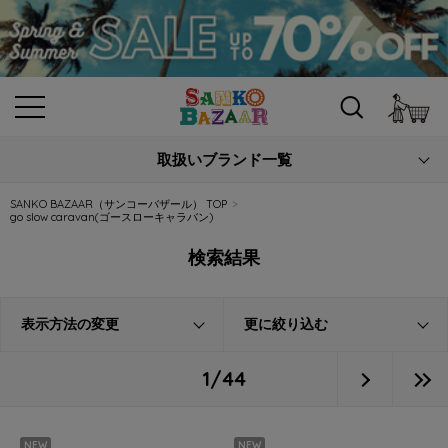
カ
取扱いブランド一覧
SANKO BAZAAR（サンコーバザール） TOP
go slow caravan(ゴースローキャラバン)
検索結果
表示方法の変更
更に絞り込む
1/44
NEW
NEW