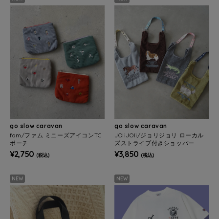
go slow caravan
go slow caravan
fam/ファム ミニーズアイコンTC
JOliJOli/ジョリジョリ ローカル
ポーチ
ズストライプ付きショッパー
¥2,750
¥3,850
(税込)
(税込)
NEW
NEW