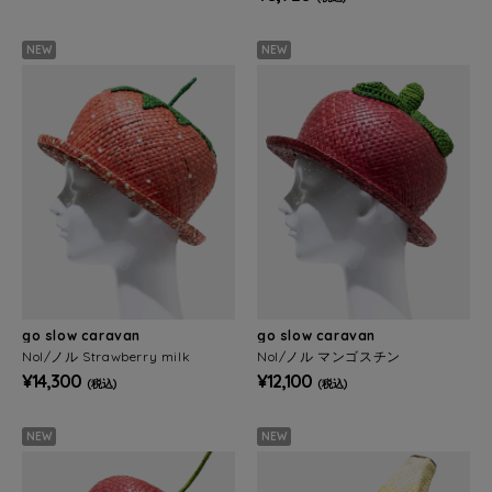
NEW
NEW
go slow caravan
go slow caravan
Nol/ノル Strawberry milk
Nol/ノル マンゴスチン
¥14,300
¥12,100
(税込)
(税込)
NEW
NEW