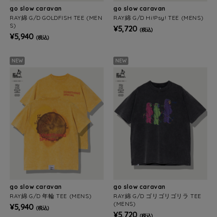
go slow caravan
go slow caravan
RAY綿 G/D GOLDFISH TEE (MEN
RAY綿 G/D Hi!Psy! TEE (MENS)
S)
¥5,720
(税込)
¥5,940
(税込)
NEW
NEW
go slow caravan
go slow caravan
RAY綿 G/D 年輪 TEE (MENS)
RAY綿 G/D ゴリゴリゴリラ TEE
(MENS)
¥5,940
(税込)
¥5,720
(税込)