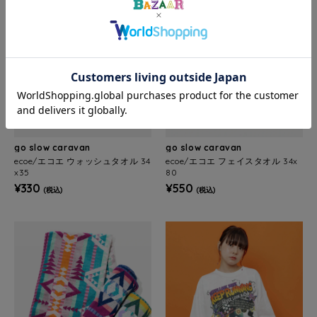
go slow caravan
go slow caravan
ecoe/エコエ ウォッシュタオル 34
ecoe/エコエ フェイスタオル 34x
x35
80
¥330
¥550
(税込)
(税込)