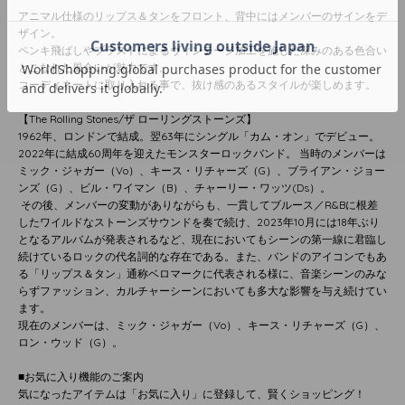
アニマル仕様のリップス＆タンをフロント、背中にはメンバーのサインをデ
ザイン。
ペンキ飛ばしやブラストによるヴィンテージ加工を施した深みのある色合い
とこなれた風合いが魅力です。
コーディネートに取り入れる事で、抜け感のあるスタイルが楽しめます。
【The Rolling Stones/ザ ローリングストーンズ】
1962年、ロンドンで結成。翌63年にシングル「カム・オン」でデビュー。
2022年に結成60周年を迎えたモンスターロックバンド。 当時のメンバーは
ミック・ジャガー（Vo）、キース・リチャーズ（G）、ブライアン・ジョー
ンズ（G）、ビル・ワイマン（B）、チャーリー・ワッツ(Ds）。
その後、メンバーの変動がありながらも、一貫してブルース／R&Bに根差
したワイルドなストーンズサウンドを奏で続け、2023年10月には18年ぶり
となるアルバムが発表されるなど、現在においてもシーンの第一線に君臨し
続けているロックの代名詞的な存在である。また、バンドのアイコンでもあ
る「リップス＆タン」通称ベロマークに代表される様に、音楽シーンのみな
らずファッション、カルチャーシーンにおいても多大な影響を与え続けてい
ます。
現在のメンバーは、ミック・ジャガー（Vo）、キース・リチャーズ（G）、
ロン・ウッド（G）。
■お気に入り機能のご案内
気になったアイテムは「お気に入り」に登録して、賢くショッピング！