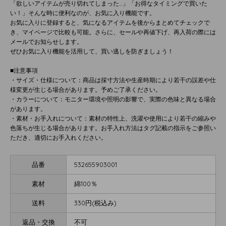
「欲しいアイテムが売り切れてしまった…」「お得なタイミングで買いた
い！」そんな時に便利なのが、お気に入り機能です。
お気に入りに登録すると、気になるアイテムを後からまとめてチェックで
き、マイページで比較も可能。さらに、セールや再値下げ、再入荷の際には
メールでお知らせします。
ぜひお気に入り機能を活用して、買い逃しを防ぎましょう！
■注意事項
・サイズ・仕様について：商品は採寸方法や生産時期により若干の誤差や仕
様変更が生じる場合があります。予めご了承ください。
・カラーについて：モニター環境や照明の影響で、実際の色味と異なる場合
があります。
・素材・お手入れについて：素材の特性上、洗濯や使用により若干の縮みや
色落ちが生じる場合があります。お手入れ方法はタグ記載の指示をご参照い
ただき、適切にお手入れください。
品番
532655903001
素材
綿100％
送料
330円(税込み)
返品・交換
不可