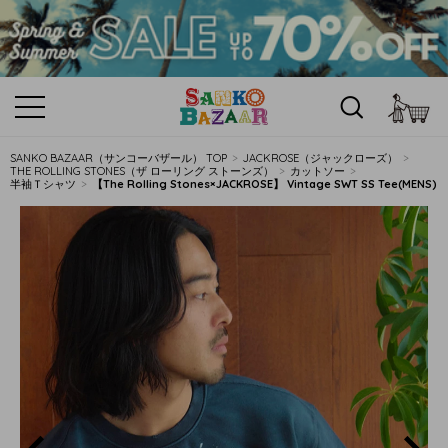
カ
SANKO BAZAAR（サンコーバザール） TOP
JACKROSE（ジャックローズ）
THE ROLLING STONES（ザ ローリング ストーンズ）
カットソー
半袖Ｔシャツ
【The Rolling Stones×JACKROSE】 Vintage SWT SS Tee(MENS)
Previous