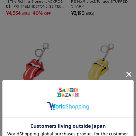
【The Rolling Stones×JACKROS
RS No.9 Lips&Tongue STUFFED
E】 PRINT&LINESTONE SS TEE
CHARM
(MENS)
¥4,554
40%
¥3,190
OFF
(税込)
(税込)
JACKROSE
JACKROSE
RS No.9 Lips&Tongue STUFFED
RS No.9 Lips&Tongue STUFFED
CHARM
CHARM
¥3,190
¥3,190
(税込)
(税込)