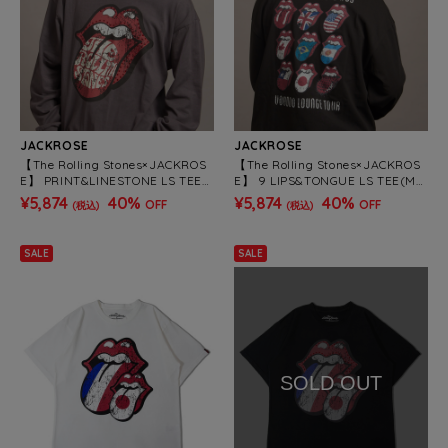
JACKROSE
JACKROSE
【The Rolling Stones×JACKROS
【The Rolling Stones×JACKROS
E】 PRINT&LINESTONE LS TEE
E】 9 LIPS&TONGUE LS TEE(ME
(MENS)
NS)
¥5,874
40%
¥5,874
40%
OFF
OFF
(税込)
(税込)
SALE
SALE
SOLD OUT