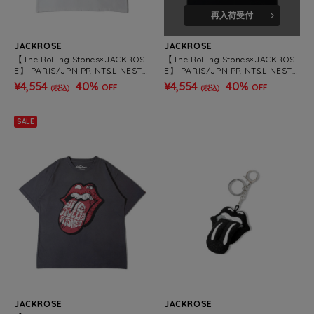
再入荷受付
JACKROSE
JACKROSE
【The Rolling Stones×JACKROS
【The Rolling Stones×JACKROS
E】 PARIS/JPN PRINT&LINESTO
E】 PARIS/JPN PRINT&LINESTO
NE SS TEE(MENS)
NE SS TEE(MENS)
¥4,554
40%
¥4,554
40%
OFF
OFF
(税込)
(税込)
SALE
JACKROSE
JACKROSE