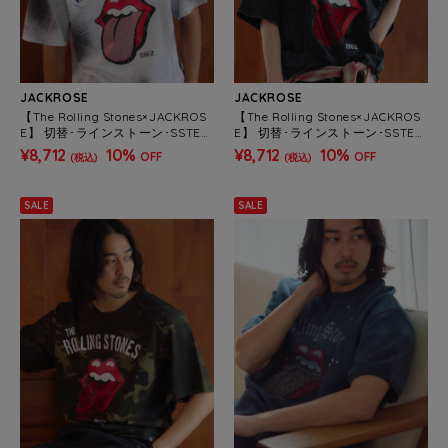
JACKROSE
JACKROSE
【The Rolling Stones×JACKROS
【The Rolling Stones×JACKROS
E】 切替･ラインストーン･SSTEE
E】 切替･ラインストーン･SSTEE
(MENS)
(MENS)
¥8,712
10%
¥8,712
10%
OFF
OFF
(税込)
(税込)
SALE
SALE