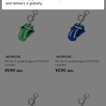
JACKROSE
JACKROSE
RS No.9 Lips&Tongue STUFFED
RS No.9 Lips&Tongue STUFFED
CHARM
CHARM
¥3,190
¥3,190
(税込)
(税込)