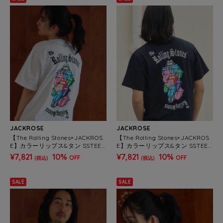
JACKROSE
JACKROSE
【The Rolling Stones×JACKROS
【The Rolling Stones×JACKROS
E】カラーリップス&タン SSTEE
E】カラーリップス&タン SSTEE
(MENS)
(MENS)
¥7,821
10%
¥7,821
10%
OFF
OFF
(税込)
(税込)
SALE
SALE