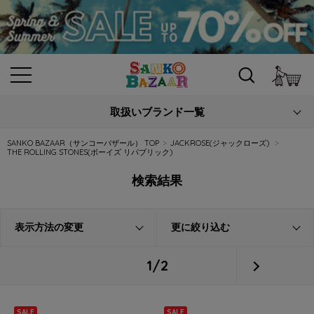
カ
取扱いブランド一覧
SANKO BAZAAR（サンコーバザール） TOP
JACKROSE(ジャックローズ)
THE ROLLING STONES(ボーイズ リパブリック)
検索結果
表示方法の変更
更に絞り込む
1/2
SALE
SALE