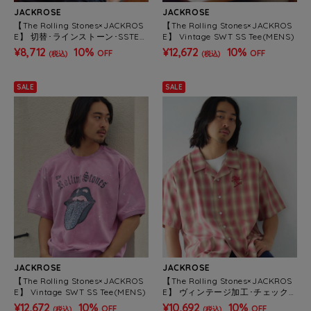
JACKROSE
JACKROSE
【The Rolling Stones×JACKROS
【The Rolling Stones×JACKROS
E】 切替･ラインストーン･SSTEE
E】 Vintage SWT SS Tee(MENS)
(MENS)
¥8,712
10%
¥12,672
10%
OFF
OFF
(税込)
(税込)
SALE
SALE
JACKROSE
JACKROSE
【The Rolling Stones×JACKROS
【The Rolling Stones×JACKROS
E】 Vintage SWT SS Tee(MENS)
E】 ヴィンテージ加工･チェックS
Sシャツ(短丈)(MENS)
¥12,672
10%
¥10,692
10%
OFF
OFF
(税込)
(税込)