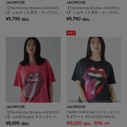
JACKROSE
JACKROSE
【The Rolling Stones×JACKROS
【The Rolling Stones×JACKROS
E】 シルケット天竺・リップス&
E】 シルケット天竺・リップス&
タン・ラインストーンSSTEE(ME
タン・ラインストーンSSTEE(ME
¥9,790
¥9,790
(税込)
(税込)
NS)
NS)
SALE
JACKROSE
JACKROSE
【The Rolling Stones×JACKROS
TRIPPY MIKIO ART/トリッピーミ
E】 Lips&Tongue ラインストー
キオアート RS SSTEE(MENS)
ン-SSTEE(MENS)
¥8,690
¥13,200
20%
OFF
(税込)
(税込)