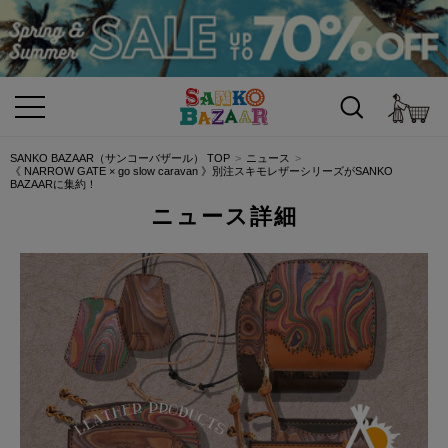
カ
SANKO BAZAAR（サンコーバザール） TOP
ニュース
《 NARROW GATE × go slow caravan 》別注スキモレザーシリーズがSANKO
BAZAARに集約！
ニュース詳細