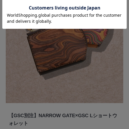
【GSC別注】NARROW GATE×GSC Lショートウ
ォレット