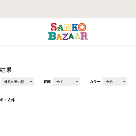
結果
在庫
カラー
価格の安い順
全て
全色
2
果
件