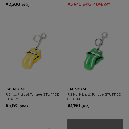
OMENS)
ベル CAMPER S FLIP
¥2,200
¥5,940
40%
OFF
(税込)
(税込)
JACKROSE
JACKROSE
RS No.9 Lips&Tongue STUFFED
RS No.9 Lips&Tongue STUFFED
CHARM
CHARM
¥3,190
¥3,190
(税込)
(税込)