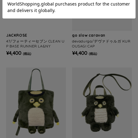
JACKROSE
go slow caravan
47/フォーティーセブン CLEAN U
devadurga/デヴァドゥルガ KUR
P BASE RUNNER LA&NY
OUSAGI CAP
¥4,400
¥4,400
(税込)
(税込)