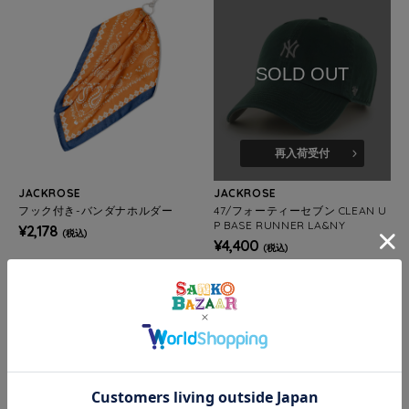
SOLD OUT
再入荷受付
JACKROSE
JACKROSE
フック付き-バンダナホルダー
47/フォーティーセブン CLEAN U
P BASE RUNNER LA&NY
¥2,178
(税込)
¥4,400
(税込)