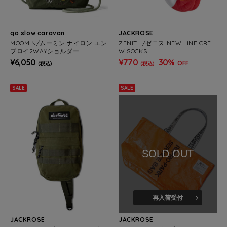
go slow caravan
JACKROSE
MOOMIN/ムーミン ナイロン エン
ZENITH/ゼニス NEW LINE CRE
ブロイ2WAYショルダー
W SOCKS
¥6,050
¥770
30%
OFF
(税込)
(税込)
SALE
SALE
SOLD OUT
再入荷受付
JACKROSE
JACKROSE