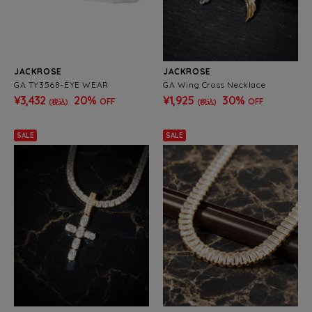
JACKROSE
JACKROSE
GA TY3568-EYE WEAR
GA Wing Cross Necklace
¥3,432
20%
¥1,925
30%
OFF
OFF
(税込)
(税込)
SALE
SALE