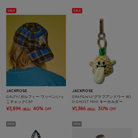
SALE
SALE
JACKROSE
JACKROSE
GALFY/ガルフィー ワッペンいっ
GRAF&WU/グラフアンドウー BO
こチェックCAP
O GHOST MINI キーホルダー
¥3,894
40%
¥1,386
30%
OFF
OFF
(税込)
(税込)
NEW
NEW