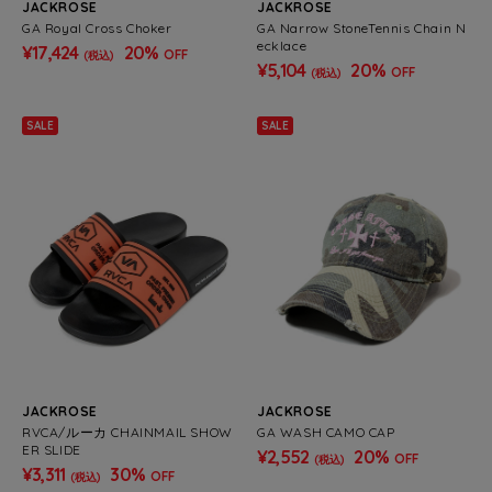
JACKROSE
JACKROSE
GA Royal Cross Choker
GA Narrow StoneTennis Chain N
ecklace
¥17,424
20%
OFF
(税込)
¥5,104
20%
OFF
(税込)
SALE
SALE
JACKROSE
JACKROSE
RVCA/ルーカ CHAINMAIL SHOW
GA WASH CAMO CAP
ER SLIDE
¥2,552
20%
OFF
(税込)
¥3,311
30%
OFF
(税込)