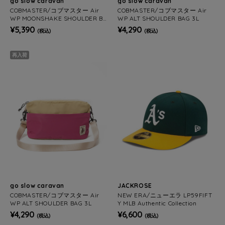
go slow caravan
go slow caravan
COBMASTER/コブマスター Air
COBMASTER/コブマスター Air
WP MOONSHAKE SHOULDER BA
WP ALT SHOULDER BAG 3L
G 9L
¥5,390
¥4,290
(税込)
(税込)
再入荷
go slow caravan
JACKROSE
COBMASTER/コブマスター Air
NEW ERA/ニューエラ LP59FIFT
WP ALT SHOULDER BAG 3L
Y MLB Authentic Collection
¥4,290
¥6,600
(税込)
(税込)