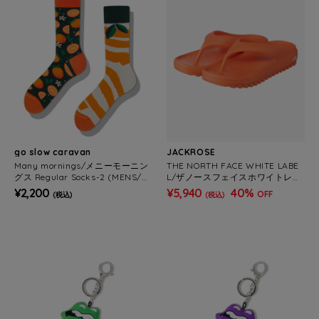
go slow caravan
JACKROSE
Many mornings/メニーモーニン
THE NORTH FACE WHITE LABE
グス Regular Socks-2 (MENS/W
L/ザノースフェイスホワイトレー
OMENS)
ベル CAMPER S FLIP
¥2,200
¥5,940
40%
OFF
(税込)
(税込)