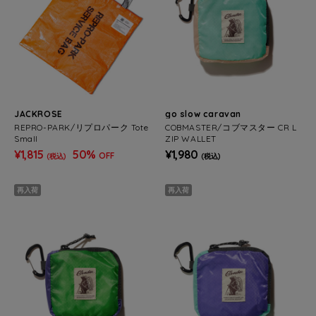
JACKROSE
go slow caravan
REPRO-PARK/リプロパーク Tote
COBMASTER/コブマスター CR L
Small
ZIP WALLET
¥1,815
50%
¥1,980
OFF
(税込)
(税込)
再入荷
再入荷