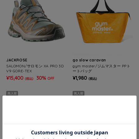
JACKROSE
go slow caravan
SALOMON/サロモン XA PRO 3D
gym master/ジムマスター PPト
V9 GORE-TEX
ートバッグ
¥15,400
30%
¥1,980
OFF
(税込)
(税込)
再入荷
再入荷