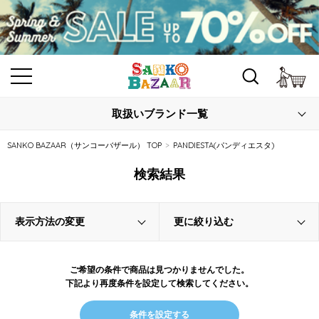
カ
取扱いブランド一覧
SANKO BAZAAR（サンコーバザール） TOP
PANDIESTA(パンディエスタ)
検索結果
表示方法の変更
更に絞り込む
ご希望の条件で商品は見つかりませんでした。
下記より再度条件を設定して検索してください。
条件を設定する