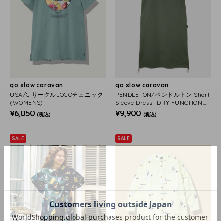
go slow caravan
go slow caravan
USA/C サークルLOGOチュニック
PENDLETON/ペンドルトン Short
(WOMENS)
Sleeve Dress -DRY FUNCTION
(WOMENS)
¥6,050
¥9,900
(税込)
(税込)
SALE
SALE