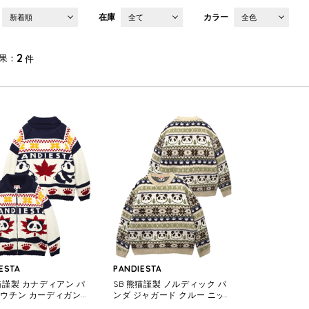
在庫
カラー
新着順
全て
全色
2
果
件
ESTA
PANDIESTA
熊猫謹製 カナディアン パ
SB 熊猫謹製 ノルディック パ
カウチン カーディガン ジ
ンダ ジャガード クルー ニット
(595960 MENS/WO
(595959 MENS/WOMENS)