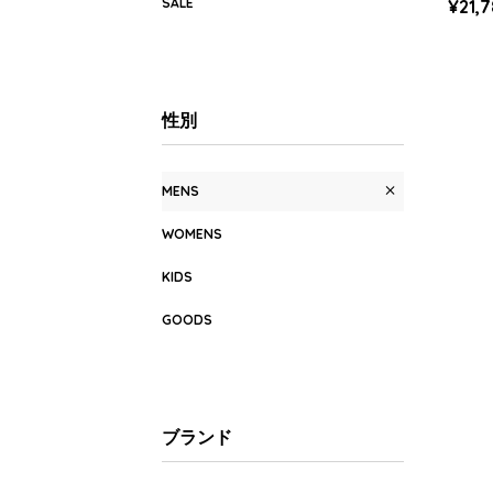
SALE
¥21,
MENS)
性別
MENS
WOMENS
KIDS
GOODS
ブランド