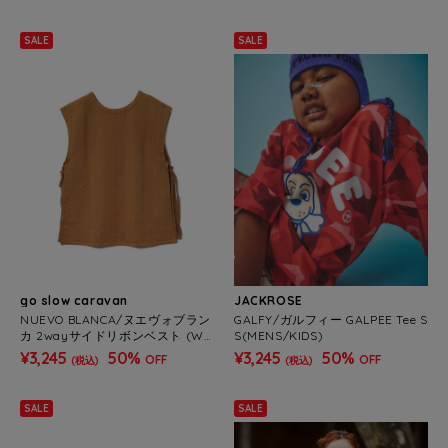
SALE
SALE
go slow caravan
JACKROSE
NUEVO BLANCA/ヌエヴォブラン
GALFY/ガルフィー GALPEE Tee S
カ 2wayサイドリボンベスト (WO
S(MENS/KIDS)
MENS)
¥3,245
50%
¥3,245
50%
OFF
OFF
(税込)
(税込)
SALE
SALE