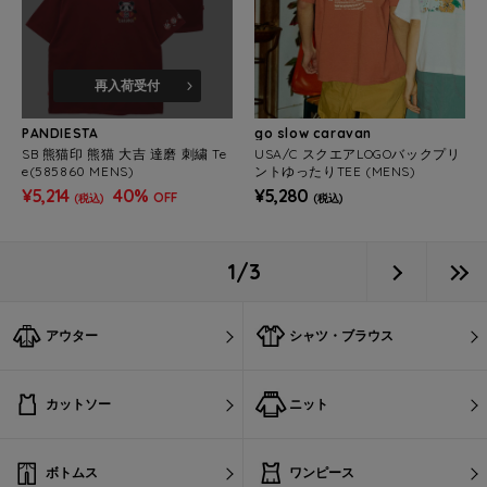
再入荷受付
PANDIESTA
go slow caravan
SB 熊猫印 熊猫 大吉 達磨 刺繍 Te
USA/C スクエアLOGOバックプリ
e(585860 MENS)
ントゆったりTEE (MENS)
¥5,214
40%
¥5,280
OFF
(税込)
(税込)
1/3
アウター
シャツ・ブラウス
カットソー
ニット
ボトムス
ワンピース