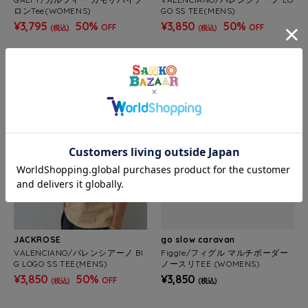
ロンTee(WOMENS)
GO SS TEE(MENS)
¥3,795
50%
¥3,850
50%
OFF
OFF
(税込)
(税込)
SALE
JACKROSE
go slow caravan
VALENCIANO/バレンシアーノ BI
Figgle/フィグル マルチボーダー
G LOGO SS TEE(MENS)
ノースリTEE (WOMENS)
¥3,850
50%
¥3,850
OFF
(税込)
(税込)