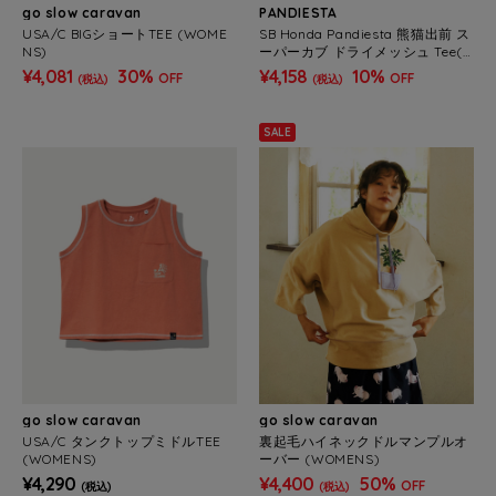
go slow caravan
PANDIESTA
USA/C BIGショートTEE (WOME
SB Honda Pandiesta 熊猫出前 ス
NS)
ーパーカブ ドライメッシュ Tee(5
26504 MENS/WOMENS）
¥4,081
30%
¥4,158
10%
OFF
OFF
(税込)
(税込)
SALE
go slow caravan
go slow caravan
USA/C タンクトップミドルTEE
裏起毛ハイネックドルマンプルオ
(WOMENS)
ーバー (WOMENS)
¥4,290
¥4,400
50%
OFF
(税込)
(税込)