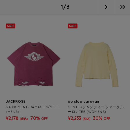
1/3
SALE
SALE
JACKROSE
go slow caravan
GA PIGMENT-DAMAGE S/S TEE
GENTIL/ジャンティー シアークル
(MENS)
ーロンTEE (WOMENS)
¥2,178
70%
¥2,233
30%
OFF
OFF
(税込)
(税込)