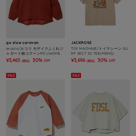
go slow caravan
JACKROSE
le colis/ルコリ モザイクふくれジ
TOY MACHINE/トイマシーン SU
ャガード袖コクーンPO (WOMEN
RF SECT SS TEE(MENS)
S)
¥3,465
30%
¥3,696
30%
OFF
OFF
(税込)
(税込)
SALE
SALE