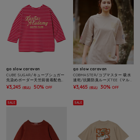
go slow caravan
go slow caravan
CUBE SUGAR/キューブシュガー
COBMASTER/コブマスター 吸水
先染めボーダー天竺前後着配色ス
速乾/抗菌防臭ルーズTEE《マルチ
テッチPO (WOMENS)
ロゴ》(MENS)
¥3,245
50%
¥3,465
30%
OFF
OFF
(税込)
(税込)
SALE
SALE