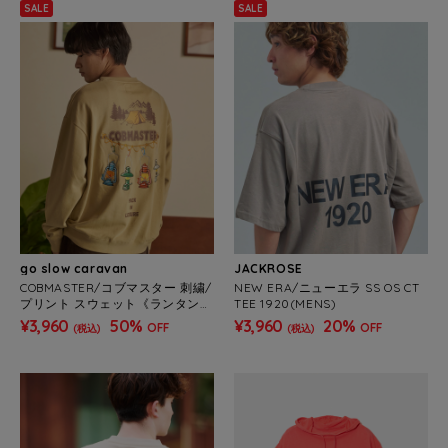
SALE
SALE
go slow caravan
JACKROSE
COBMASTER/コブマスター 刺繍/
NEW ERA/ニューエラ SS OS CT
プリント スウェット《ランタン》
TEE 1920(MENS)
(MENS)
¥3,960
50%
¥3,960
20%
OFF
OFF
(税込)
(税込)