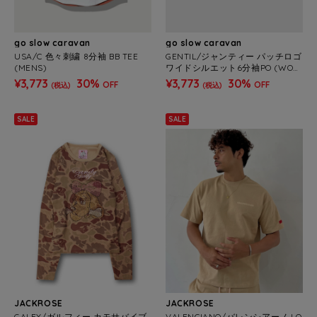
go slow caravan
go slow caravan
USA/C 色々刺繍 8分袖 BB TEE
GENTIL/ジャンティー パッチロゴ
(MENS)
ワイドシルエット6分袖PO (WOM
ENS)
¥3,773
30%
¥3,773
30%
OFF
OFF
(税込)
(税込)
SALE
SALE
JACKROSE
JACKROSE
GALFY/ガルフィー カモサバイブ
VALENCIANO/バレンシアーノ LO