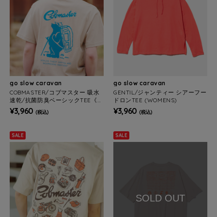
go slow caravan
go slow caravan
COBMASTER/コブマスター 吸水
GENTIL/ジャンティー シアーフー
速乾/抗菌防臭ベーシックTEE《ス
ドロンTEE (WOMENS)
タンダードロゴ》(MENS)
¥3,960
¥3,960
(税込)
(税込)
SALE
SALE
SOLD OUT