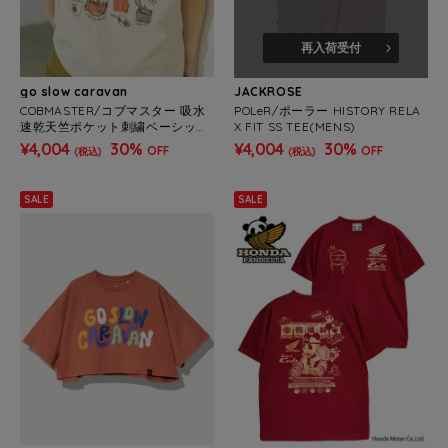
再入荷受付
go slow caravan
JACKROSE
COBMASTER/コブマスター 吸水
POLeR/ポーラー HISTORY RELA
速乾天竺ポケット刺繍ベーシック
X FIT SS TEE(MENS)
TEE《TOOLS》 (MENS)
¥4,004
30%
¥4,004
30%
OFF
OFF
(税込)
(税込)
SALE
SALE