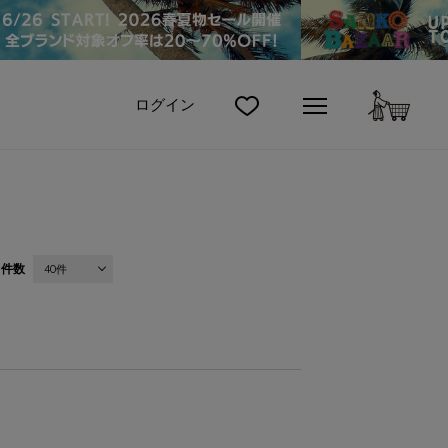
カート
ログイン
件数
40件