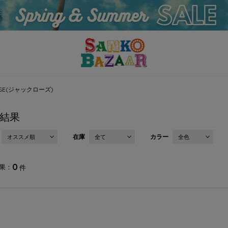
OSE(ジャックローズ)
結果
在庫
カラー
オススメ順
全て
全色
0
果
件