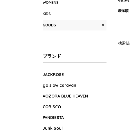
WOMENS
表示順
KIDS
GOODS
検索結
ブランド
JACKROSE
go slow caravan
AOZORA BLUE HEAVEN
CORISCO
PANDIESTA
Junk Soul