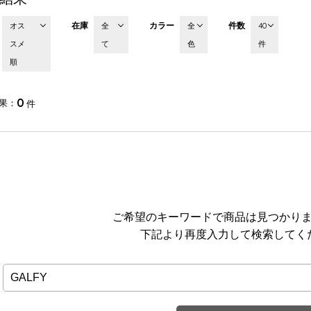
在庫
カラー
件数
オス
全
全
40
スメ
て
色
件
順
0
果
件
ご希望のキーワードで商品は見つかり
下記より再度入力して検索してく