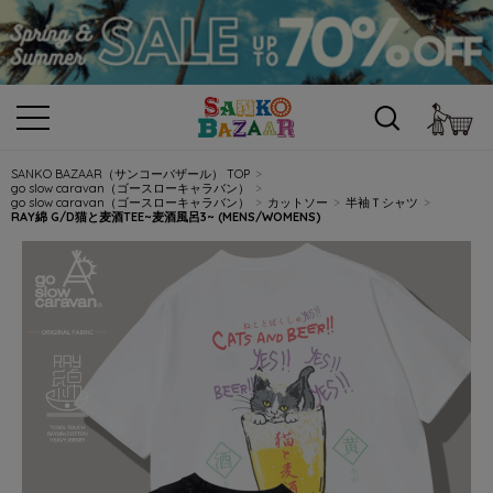
カ
SANKO BAZAAR（サンコーバザール） TOP
go slow caravan（ゴースローキャラバン）
go slow caravan（ゴースローキャラバン）
カットソー
半袖Ｔシャツ
RAY綿 G/D猫と麦酒TEE~麦酒風呂3~ (MENS/WOMENS)
Previous