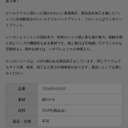
第３弾！
ビールグラスに浸かった猫がかわいい麦酒風呂。製品染め加工を施したTシ
ャツに生地馴染みのいいカラフルバックプリント。フロントにはワンポイン
トプリント。
レーヨンとコットンの混紡糸で、特有のシャリ感と落ち感が魅力。接触冷感
と抗ピリングの機能性もある素材です。袖と裾口は天地縫いでクラシカルな
雰囲気も○。期中企画では、ハチワレとミケが仲間入り。
※このシリーズは、USED感のある製品加工をしています。同じアイテムで
もサイズ感、色味、加工など多少の個体差があります。風合いとしてお楽し
みください。
品番
702651005001
素材
綿100％
送料
330円(税込み)
返品・交換
不可