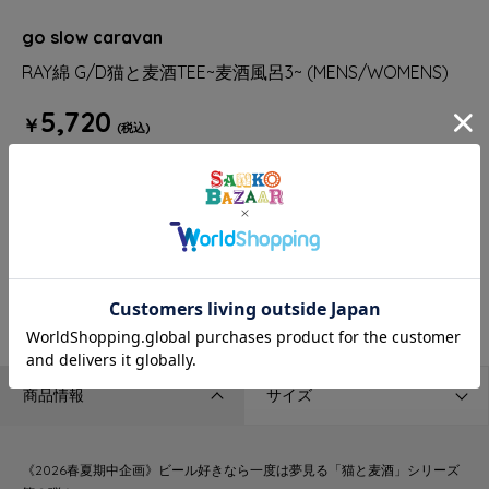
go slow caravan
RAY綿 G/D猫と麦酒TEE~麦酒風呂3~ (MENS/WOMENS)
5,720
￥
(税込)
52
獲得ポイント
pt
Find your size
171cm / 69kg
L
カートへ入れる
商品情報
サイズ
《2026春夏期中企画》ビール好きなら一度は夢見る「猫と麦酒」シリーズ