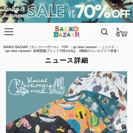
カ
SANKO BAZAAR（サンコーバザール） TOP
go slow caravan
ニュース
《go slow caravan》総柄図鑑プリントTEEvol.8は、4種類のコンセプトで登場！
ニュース詳細