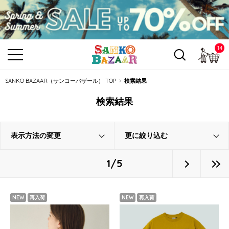
14
カ
SANKO BAZAAR（サンコーバザール） TOP
検索結果
検索結果
表示方法の変更
更に絞り込む
1/5
NEW
再入荷
NEW
再入荷