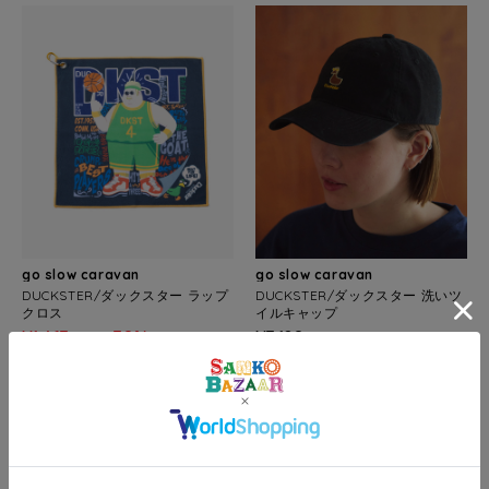
go slow caravan
go slow caravan
DUCKSTER/ダックスター ラップ
DUCKSTER/ダックスター 洗いツ
クロス
イルキャップ
¥1,463
30%
¥3,190
OFF
(税込)
(税込)
再入荷
再入荷