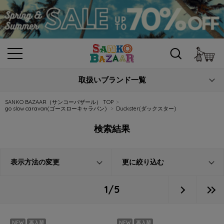
カ
取扱いブランド一覧
SANKO BAZAAR（サンコーバザール） TOP
go slow caravan(ゴースローキャラバン)
Duckster(ダックスター)
検索結果
表示方法の変更
更に絞り込む
1/5
NEW
再入荷
NEW
再入荷