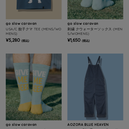
go slow caravan
go slow caravan
USA/C 餃子クマ TEE (MENS/WO
刺繍 クウォーターソックス (MEN
MENS)
S/WOMENS)
¥5,280
¥1,650
(税込)
(税込)
go slow caravan
AOZORA BLUE HEAVEN