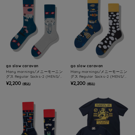
go slow caravan
go slow caravan
Many mornings/メニーモーニン
Many mornings/メニーモーニン
グス Regular Socks-2 (MENS/W
グス Regular Socks-2 (MENS/W
OMENS)
OMENS)
¥2,200
¥2,200
(税込)
(税込)