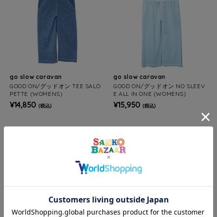
go slow caravan
go slow caravan
GOOD ON/グッドオン TEE SALO
GOOD ON/グッドオン NO SLEEV
PETTE (WOMENS)
E ALL IN ONE (WOMENS)
¥14,850
¥15,950
(税込)
(税込)