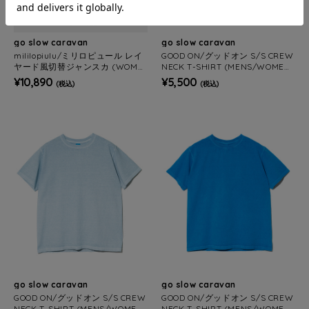
go slow caravan
go slow caravan
mililopiulu/ミリロピュール レイ
GOOD ON/グッドオン S/S CREW
ヤード風切替ジャンスカ (WOME
NECK T-SHIRT (MENS/WOMEN
NS)
S)
¥10,890
¥5,500
(税込)
(税込)
go slow caravan
go slow caravan
GOOD ON/グッドオン S/S CREW
GOOD ON/グッドオン S/S CREW
NECK T-SHIRT (MENS/WOMEN
NECK T-SHIRT (MENS/WOMEN