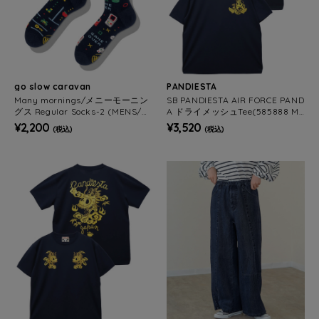
go slow caravan
PANDIESTA
Many mornings/メニーモーニン
SB PANDIESTA AIR FORCE PAND
グス Regular Socks-2 (MENS/W
A ドライメッシュTee(585888 ME
OMENS)
NS)
¥2,200
¥3,520
(税込)
(税込)