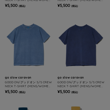
S)
S)
¥5,500
¥5,500
(税込)
(税込)
go slow caravan
go slow caravan
GOOD ON/グッドオン S/S CREW
GOOD ON/グッドオン S/S CREW
NECK T-SHIRT (MENS/WOMEN
NECK T-SHIRT (MENS/WOMEN
S)
S)
¥5,500
¥5,500
(税込)
(税込)