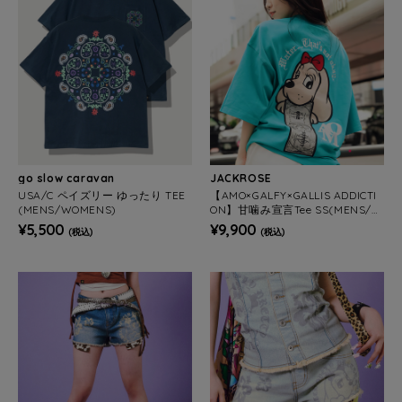
go slow caravan
JACKROSE
USA/C ペイズリー ゆったり TEE
【AMO×GALFY×GALLIS ADDICTI
(MENS/WOMENS)
ON】甘噛み宣言Tee SS(MENS/W
OMENS)
¥5,500
¥9,900
(税込)
(税込)