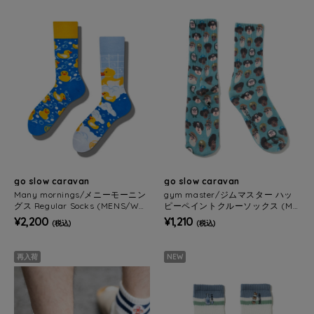
go slow caravan
go slow caravan
Many mornings/メニーモーニン
gym master/ジムマスター ハッ
グス Regular Socks (MENS/WO
ピーペイントクルーソックス (ME
MENS)
NS/WOMENS)
¥2,200
¥1,210
(税込)
(税込)
再入荷
NEW