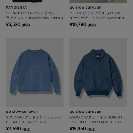
PANDIESTA
go slow caravan
SB PANDIESTA パンドラゴン ド
Mili Plus/ミリプラス フロッキー
ライメッシュTee(585889 MENS)
イージーデニムパンツ (WOMEN
S)
¥3,520
¥10,780
(税込)
(税込)
go slow caravan
go slow caravan
GOOD ON/グッドオン 5.5oz L/S
GOOD ON/グッドオン SUPER FL
RELAX TEE (WOMENS)
EECE 1BUTTON SHAWL COLLER
SWEAT (WOMENS)
¥7,590
¥15,950
(税込)
(税込)