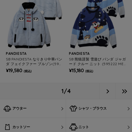
PANDIESTA
PANDIESTA
SB PANDIESTA なりきり中華パン
SB 熊猫謹製 雪遊び パンダ ジャガ
ダ フェイクファー ブルゾン(5951
ード クルー ニット (595222 ME
00 MENS/WOMENS)
NS/WOMENS)
¥19,580
¥15,180
(税込)
(税込)
1/4
アウター
シャツ・ブラウス
カットソー
ニット