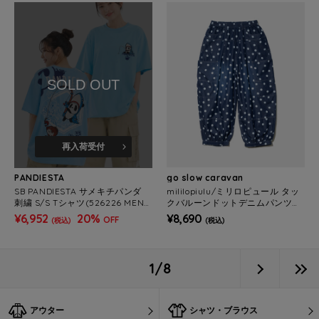
SOLD OUT
再入荷受付
PANDIESTA
go slow caravan
SB PANDIESTA サメキチパンダ
mililopiulu/ミリロピュール タッ
刺繍 S/S Tシャツ(526226 MEN
クバルーンドットデニムパンツ
S/WOMENS）
(WOMENS)
¥6,952
20%
¥8,690
OFF
(税込)
(税込)
1/8
アウター
シャツ・ブラウス