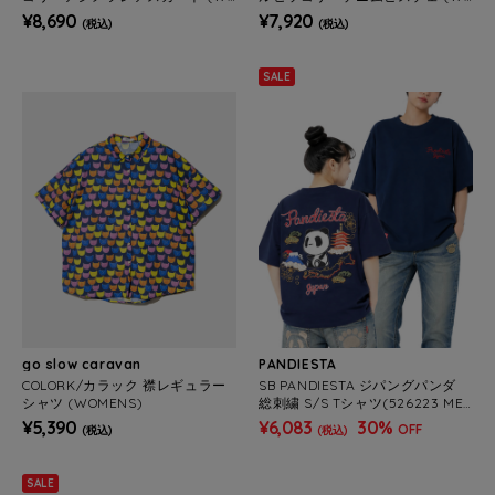
OMENS)
OMENS)
¥8,690
¥7,920
(税込)
(税込)
SALE
go slow caravan
PANDIESTA
COLORK/カラック 襟レギュラー
SB PANDIESTA ジパングパンダ
シャツ (WOMENS)
総刺繍 S/S Tシャツ(526223 ME
NS/WOMENS）
¥5,390
¥6,083
30%
OFF
(税込)
(税込)
SALE