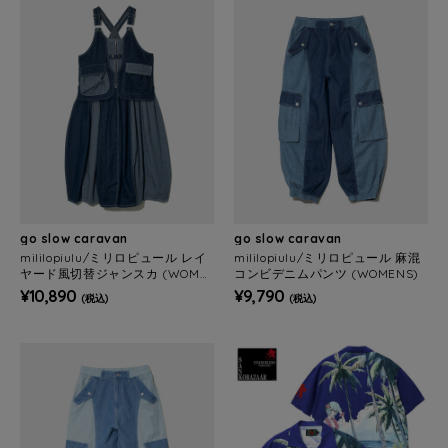
go slow caravan
go slow caravan
mililopiulu/ミリロピュール レイ
mililopiulu/ミリロピュール 麻混
ヤード風切替ジャンスカ (WOME
コンビデニムパンツ (WOMENS)
NS)
¥10,890
¥9,790
(税込)
(税込)