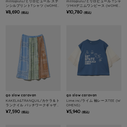
mililopiulu/ミリロピュール ステ
mililopiulu/ミリロピュール Tシャ
ンシルプリントTシャツ (WOMEN
ツMIXデニムワンピース (WOMEN
S)
S)
¥8,690
¥10,780
(税込)
(税込)
go slow caravan
go slow caravan
KAKELA&TRANQUIL/カケラ＆ト
Lime.inc/ライム 袖レースTEE (W
ランクイル パッチワークギャザー
OMENS)
スカート (WOMENS)
¥7,590
¥5,940
(税込)
(税込)