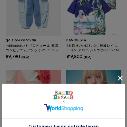
go slow caravan
PANDIESTA
mililopiulu/ミリロピュール 麻混
SB 錦 EVANGELION 綾波レイ レ
コンビデニムパンツ (WOMENS)
ーヨン アロハ シャツ(526352 ME
NS/WOMENS)
¥9,790
¥19,800
(税込)
(税込)