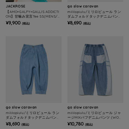
JACKROSE
go slow caravan
【AMO×GALFY×GALLIS ADDICTI
mililopiulu/ミリロピュール ラン
ON】甘噛み宣言Tee SS(MENS/W
ダムフォルドタックデニムパンツ
OMENS)
(WOMENS)
¥9,900
¥8,690
(税込)
(税込)
go slow caravan
go slow caravan
mililopiulu/ミリロピュール ラン
mililopiulu/ミリロピュール ジャ
ダムフォルドタックデニムパンツ
ージMIXパフデニムパンツ (WOM
(WOMENS)
ENS)
¥8,690
¥10,780
(税込)
(税込)