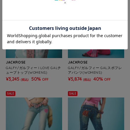
JACKROSE
JACKROSE
GALFY/ガルフィー I LOVE GALチ
GALFY/ガルフィー GALスポフレ
ューブトップ(WOMENS)
アパンツ(WOMENS)
¥3,245
50%
¥5,874
40%
OFF
OFF
(税込)
(税込)
SALE
SALE