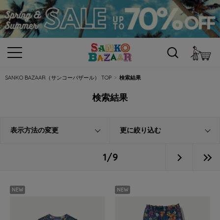
カ
SANKO BAZAAR（サンコーバザール） TOP
検索結果
検索結果
表示方法の変更
更に絞り込む
1/9
NEW
NEW