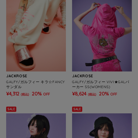
JACKROSE
JACKROSE
GALFY/ガルフィー キラ☆FANCY
GALFY/ガルフィー VIVI★GALパ
サンダル
ーカー SS(WOMENS)
¥4,312
20%
¥8,624
20%
OFF
OFF
(税込)
(税込)
SALE
SALE