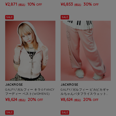
WOMENS)
¥2,871
10%
¥6,853
30%
OFF
OFF
(税込)
(税込)
SALE
SALE
JACKROSE
JACKROSE
GALFY/ガルフィー キラ☆FANCY
GALFY/ガルフィー ピカピカギャ
フーディー ベスト(WOMENS)
ルちゃんバタフライスウェットパ
ンツ(WOMENS)
¥8,624
20%
¥8,624
20%
OFF
OFF
(税込)
(税込)
SALE
SALE