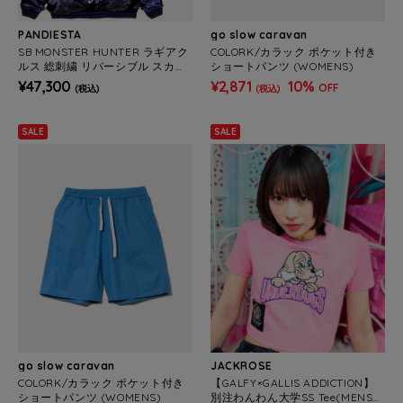
PANDIESTA
go slow caravan
SB MONSTER HUNTER ラギアク
COLORK/カラック ポケット付き
ルス 総刺繍 リバーシブル スカジ
ショートパンツ (WOMENS)
ャン 公式ライセンス(536352 ME
¥47,300
¥2,871
10%
OFF
(税込)
(税込)
NS/WOMENS)
SALE
SALE
go slow caravan
JACKROSE
COLORK/カラック ポケット付き
【GALFY×GALLIS ADDICTION】
ショートパンツ (WOMENS)
別注わんわん大学SS Tee(MENS/