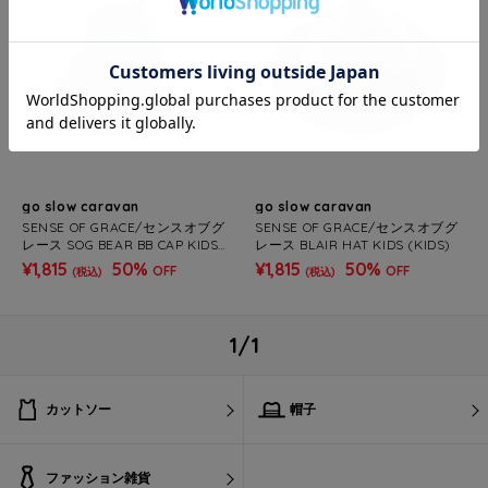
go slow caravan
go slow caravan
SENSE OF GRACE/センスオブグ
SENSE OF GRACE/センスオブグ
レース SOG BEAR BB CAP KIDS
レース BLAIR HAT KIDS (KIDS)
(KIDS)
¥1,815
50%
¥1,815
50%
OFF
OFF
(税込)
(税込)
1/1
カットソー
帽子
ファッション雑貨