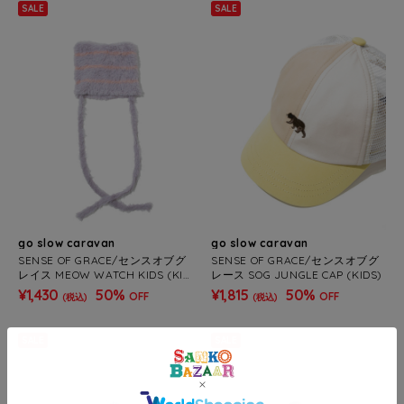
SALE
SALE
go slow caravan
go slow caravan
SENSE OF GRACE/センスオブグ
SENSE OF GRACE/センスオブグ
レイス MEOW WATCH KIDS (KID
レース SOG JUNGLE CAP (KIDS)
S)
¥1,430
50%
¥1,815
50%
OFF
OFF
(税込)
(税込)
SALE
SALE