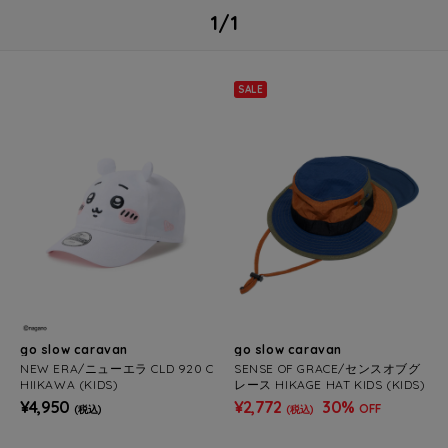
1/1
SALE
go slow caravan
go slow caravan
NEW ERA/ニューエラ CLD 920 C
SENSE OF GRACE/センスオブグ
HIIKAWA (KIDS)
レース HIKAGE HAT KIDS (KIDS)
¥4,950
¥2,772
30%
OFF
(税込)
(税込)