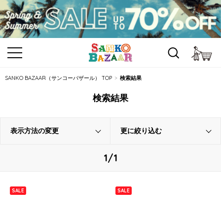
カ
SANKO BAZAAR（サンコーバザール） TOP
検索結果
検索結果
表示方法の変更
更に絞り込む
1/1
SALE
SALE