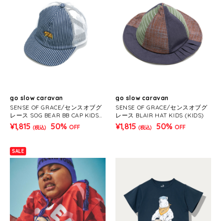
go slow caravan
go slow caravan
SENSE OF GRACE/センスオブグ
SENSE OF GRACE/センスオブグ
レース SOG BEAR BB CAP KIDS
レース BLAIR HAT KIDS (KIDS)
(KIDS)
¥1,815
50%
¥1,815
50%
OFF
OFF
(税込)
(税込)
SALE