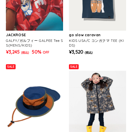
JACKROSE
go slow caravan
GALFY/ガルフィー GALPEE Tee S
KIDS USA/C コンガクマ TEE (KI
S(MENS/KIDS)
DS)
¥3,245
50%
¥3,520
OFF
(税込)
(税込)
SALE
SALE