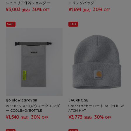
シュクリア保冷ショルダー
トリングバッグ
¥3,003
30%
¥1,694
30%
OFF
OFF
(税込)
(税込)
SALE
SALE
go slow caravan
JACKROSE
WEEKEND(ER)/ウィークエンダ
Carhartt/カーハート ACRYLIC W
ー COOLBAG/BOTTLE
ATCH HAT
¥1,540
30%
¥3,773
30%
OFF
OFF
(税込)
(税込)