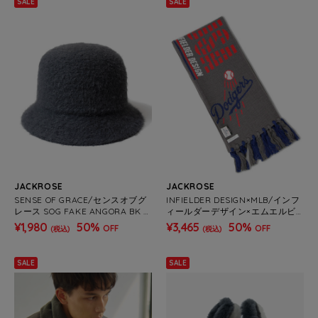
SALE
SALE
JACKROSE
JACKROSE
SENSE OF GRACE/センスオブグ
INFIELDER DESIGN×MLB/インフ
レース SOG FAKE ANGORA BK H
ィールダーデザイン×エムエルビ
AT
ー STADIUM MUFF
¥1,980
50%
¥3,465
50%
OFF
OFF
(税込)
(税込)
SALE
SALE