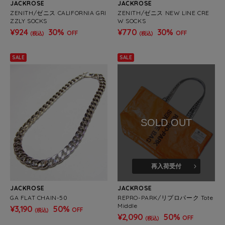
JACKROSE
JACKROSE
ZENITH/ゼニス CALIFORNIA GRI
ZENITH/ゼニス NEW LINE CRE
ZZLY SOCKS
W SOCKS
¥924
30%
¥770
30%
OFF
OFF
(税込)
(税込)
SALE
SALE
SOLD OUT
再入荷受付
JACKROSE
JACKROSE
GA FLAT CHAIN-50
REPRO-PARK/リプロパーク Tote
Middle
¥3,190
50%
OFF
(税込)
¥2,090
50%
OFF
(税込)