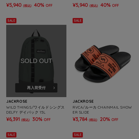
ベル CAMPER S FLIP
ベル CAMPER S FLIP
¥5,940
40%
¥5,940
40%
OFF
OFF
(税込)
(税込)
SALE
SALE
SOLD OUT
再入荷受付
JACKROSE
JACKROSE
WILD THINGS/ワイルドシングス
RVCA/ルーカ CHAINMAIL SHOW
DELFY デイパック 15L
ER SLIDE
¥6,391
30%
¥3,784
20%
OFF
OFF
(税込)
(税込)
SALE
SALE