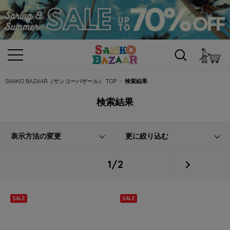
カ
SANKO BAZAAR（サンコーバザール） TOP
検索結果
検索結果
表示方法の変更
更に絞り込む
1/2
SALE
SALE