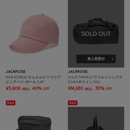
SOLD OUT
再入荷受付
JACKROSE
JACKROSE
MLB KOREA/エムエルビーコリア
WILD THINGS/ワイルドシングス
ビンテージ ボール CAP
2WAYボストン 50L
¥5,808
40%
¥14,630
30%
OFF
OFF
(税込)
(税込)
SALE
SALE