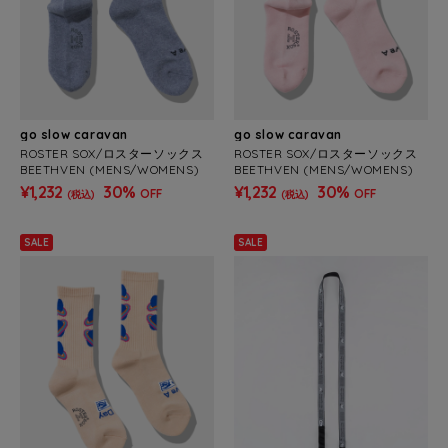
go slow caravan
go slow caravan
ROSTER SOX/ロスターソックス
ROSTER SOX/ロスターソックス
BEETHVEN (MENS/WOMENS)
BEETHVEN (MENS/WOMENS)
¥1,232
30%
¥1,232
30%
OFF
OFF
(税込)
(税込)
SALE
SALE