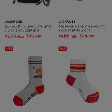
JACKROSE
JACKROSE
Dickies/ディッキーズ ATHLETIC
TOY MACHINE/トイマシーン TO
QUICK SHOULDER BAG
YMONSTER POLY CAP
¥2,618
30%
¥4,158
30%
OFF
OFF
(税込)
(税込)
SALE
SALE