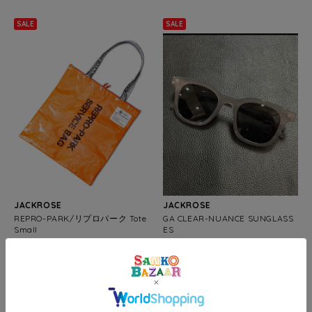
SALE
SALE
JACKROSE
JACKROSE
REPRO-PARK/リプロパーク Tote
GA CLEAR-NUANCE SUNGLASS
Small
ES
¥1,815
50%
¥1,540
50%
OFF
OFF
(税込)
(税込)
SALE
SALE