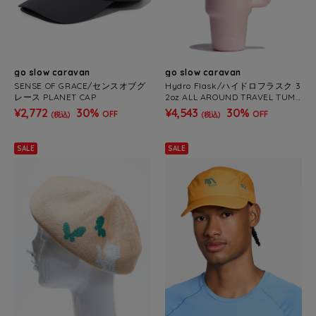
go slow caravan
go slow caravan
SENSE OF GRACE/センスオブグ
Hydro Flask/ハイドロフラスク 3
レース PLANET CAP
2oz ALL AROUND TRAVEL TUMB
LER
¥2,772
30%
¥4,543
30%
OFF
OFF
(税込)
(税込)
SALE
SALE