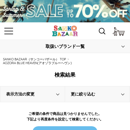
カ
取扱いブランド一覧
SANKO BAZAAR（サンコーバザール） TOP
AOZORA BLUE HEAVEN(アオゾラブルーヘヴン)
検索結果
表示方法の変更
更に絞り込む
ご希望の条件で商品は見つかりませんでした。
下記より再度条件を設定して検索してください。