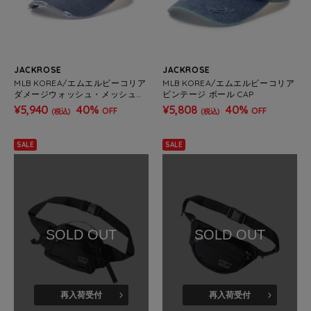
JACKROSE
JACKROSE
MLB KOREA/エムエルビーコリア
MLB KOREA/エムエルビーコリア
ダメージウォッシュ・メッシュ・
ビンテージ ボール CAP
CAP
¥5,940
40%
¥5,808
40%
OFF
OFF
(税込)
(税込)
SALE
SALE
SOLD OUT
SOLD OUT
再入荷受付
再入荷受付