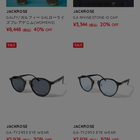
JACKROSE
JACKROSE
GALFY/ガルフィー GALローライ
GA RHINESTONE-D CAP
ズフレアデニム(WOMENS)
¥3,344
20%
OFF
(税込)
¥8,448
40%
OFF
(税込)
SALE
SALE
JACKROSE
JACKROSE
GA-TY2953 EYE WEAR
GA-TY2953 EYE WEAR
¥2,926
30%
¥2,926
30%
OFF
OFF