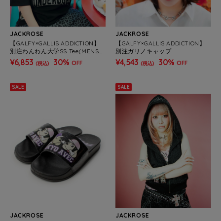
JACKROSE
JACKROSE
【GALFY×GALLIS ADDICTION】
【GALFY×GALLIS ADDICTION】
別注わんわん大学SS Tee(MENS/
別注ガリノキャップ
WOMENS)
¥6,853
30%
¥4,543
30%
OFF
OFF
(税込)
(税込)
SALE
SALE
JACKROSE
JACKROSE