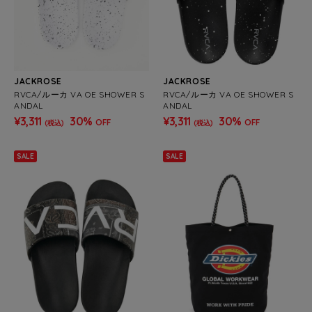
JACKROSE
JACKROSE
RVCA/ルーカ VA OE SHOWER S
RVCA/ルーカ VA OE SHOWER S
ANDAL
ANDAL
¥3,311
30%
¥3,311
30%
OFF
OFF
(税込)
(税込)
SALE
SALE