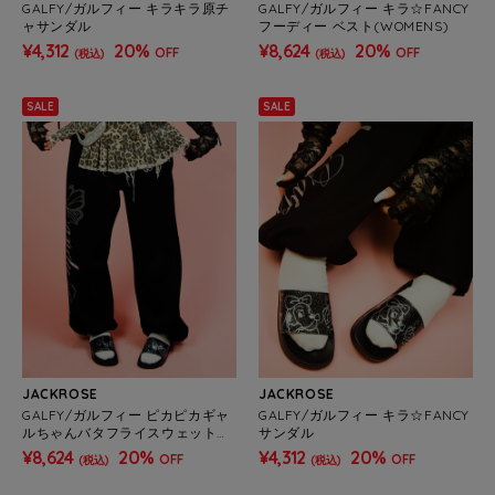
GALFY/ガルフィー キラキラ原チ
GALFY/ガルフィー キラ☆FANCY
ャサンダル
フーディー ベスト(WOMENS)
¥4,312
20%
¥8,624
20%
OFF
OFF
(税込)
(税込)
SALE
SALE
JACKROSE
JACKROSE
GALFY/ガルフィー ピカピカギャ
GALFY/ガルフィー キラ☆FANCY
ルちゃんバタフライスウェットパ
サンダル
ンツ(WOMENS)
¥8,624
20%
¥4,312
20%
OFF
OFF
(税込)
(税込)