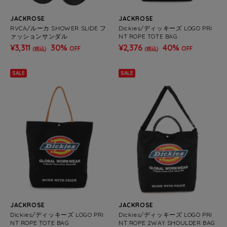
JACKROSE
JACKROSE
RVCA/ルーカ SHOWER SLIDE フ
Dickies/ディッキーズ LOGO PRI
ァッションサンダル
NT ROPE TOTE BAG
¥3,311
30%
¥2,376
40%
OFF
OFF
(税込)
(税込)
SALE
SALE
JACKROSE
JACKROSE
Dickies/ディッキーズ LOGO PRI
Dickies/ディッキーズ LOGO PRI
NT ROPE TOTE BAG
NT ROPE 2WAY SHOULDER BAG