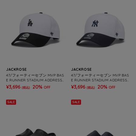
JACKROSE
JACKROSE
47/フォーティーセブン MVP BAS
47/フォーティーセブン MVP BAS
E RUNNER STADIUM ADDRESS
E RUNNER STADIUM ADDRESS
LA&NY
LA&NY
¥3,696
20%
¥3,696
20%
OFF
OFF
(税込)
(税込)
SALE
SALE