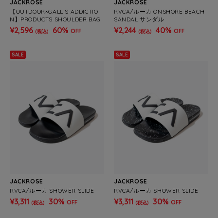
JACKROSE
JACKROSE
【OUTDOOR×GALLIS ADDICTIO
RVCA/ルーカ ONSHORE BEACH
N】PRODUCTS SHOULDER BAG
SANDAL サンダル
¥2,596
60%
¥2,244
40%
OFF
OFF
(税込)
(税込)
SALE
SALE
JACKROSE
JACKROSE
RVCA/ルーカ SHOWER SLIDE
RVCA/ルーカ SHOWER SLIDE
¥3,311
30%
¥3,311
30%
OFF
OFF
(税込)
(税込)