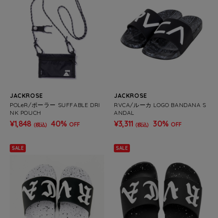
JACKROSE
JACKROSE
POLeR/ポーラー SUFFABLE DRI
RVCA/ルーカ LOGO BANDANA S
NK POUCH
ANDAL
¥1,848
40%
¥3,311
30%
OFF
OFF
(税込)
(税込)
SALE
SALE