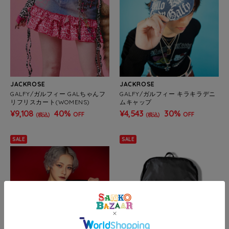
JACKROSE
JACKROSE
GALFY/ガルフィー GALちゃんフ
GALFY/ガルフィー キラキラデニ
リフリスカート(WOMENS)
ムキャップ
¥9,108
40%
¥4,543
30%
OFF
OFF
(税込)
(税込)
SALE
SALE