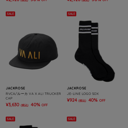
(税込)
(税込)
SALE
SALE
JACKROSE
JACKROSE
RVCA/ルーカ VA X ALI TRUCKER
JE-LINE LOGO SOX
CAP
¥924
40%
OFF
(税込)
¥3,630
40%
OFF
(税込)
SALE
SALE