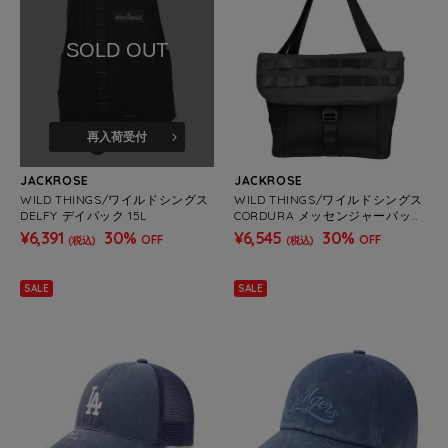
SOLD OUT
再入荷受付
JACKROSE
JACKROSE
WILD THINGS/ワイルドシングス
WILD THINGS/ワイルドシングス
DELFY デイパック 15L
CORDURA メッセンジャーバッグ
S 5L
¥6,391
30%
¥6,545
30%
OFF
OFF
(税込)
(税込)
SALE
SALE