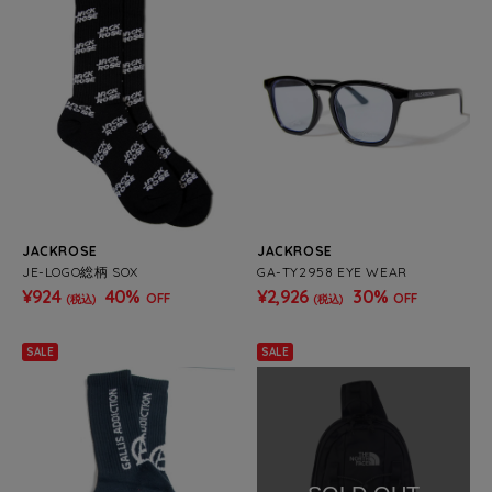
JACKROSE
JACKROSE
JE-LOGO総柄 SOX
GA-TY2958 EYE WEAR
¥924
40%
¥2,926
30%
OFF
OFF
(税込)
(税込)
SALE
SALE