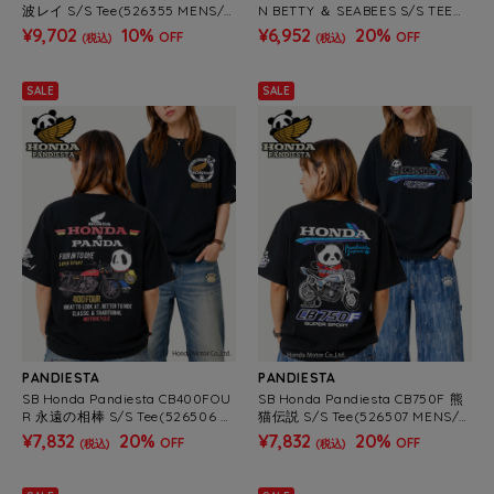
波レイ S/S Tee(526355 MENS/
N BETTY ＆ SEABEES S/S TEE
WOMENS)
（526610 MENS/WOMENS)
¥9,702
10%
¥6,952
20%
OFF
OFF
(税込)
(税込)
SALE
SALE
PANDIESTA
PANDIESTA
SB Honda Pandiesta CB400FOU
SB Honda Pandiesta CB750F 熊
R 永遠の相棒 S/S Tee(526506 M
猫伝説 S/S Tee(526507 MENS/
ENS/WOMENS）
WOMENS）
¥7,832
20%
¥7,832
20%
OFF
OFF
(税込)
(税込)