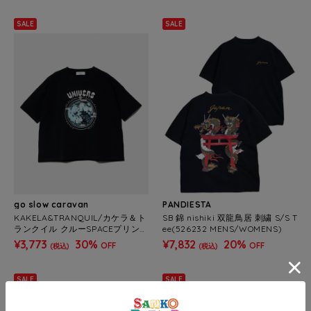
SALE
SALE
go slow caravan
PANDIESTA
KAKELA&TRANQUIL/カケラ＆ト
SB 錦 nishiki 双龍鳥居 刺繍 S/S T
ランクイル クルーSPACEプリント
ee(526232 MENS/WOMENS)
TEE (WOMENS)
¥3,773
30%
¥7,832
20%
OFF
OFF
(税込)
(税込)
SALE
SALE