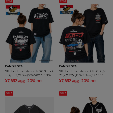
SALE
SALE
PANDIESTA
PANDIESTA
SB Honda Pandiesta NSX スーパ
SB Honda Pandiesta CR-X メカ
ーカー S/S Tee(526502 MENS/
ニックパンダ S/S Tee(526503 M
WOMENS）
ENS/WOMENS）
¥7,832
20%
¥7,832
20%
OFF
OFF
(税込)
(税込)
SALE
SALE