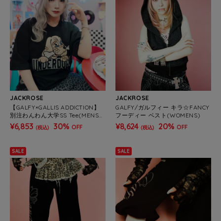
JACKROSE
JACKROSE
【GALFY×GALLIS ADDICTION】
GALFY/ガルフィー キラ☆FANCY
別注わんわん大学SS Tee(MENS/
フーディー ベスト(WOMENS)
WOMENS)
¥6,853
30%
¥8,624
20%
OFF
OFF
(税込)
(税込)
SALE
SALE