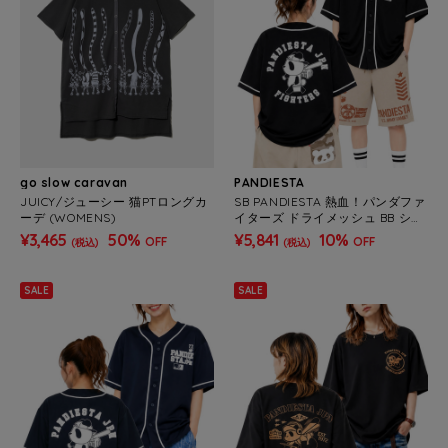
go slow caravan
PANDIESTA
JUICY/ジューシー 猫PTロングカ
SB PANDIESTA 熱血！パンダファ
ーデ (WOMENS)
イターズ ドライメッシュ BB シャ
ツ(526868 MENS/WOMENS)
¥3,465
50%
¥5,841
10%
OFF
OFF
(税込)
(税込)
SALE
SALE