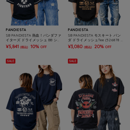
PANDIESTA
PANDIESTA
SB PANDIESTA 熱血！パンダファ
SB PANDIESTA モスキート パン
イターズ ドライメッシュ BB シャ
ダ ドライメッシュTee (526878 M
ツ(526868 MENS/WOMENS)
ENS/WOMENS)
¥5,841
10%
¥3,080
20%
OFF
OFF
(税込)
(税込)
SALE
SALE