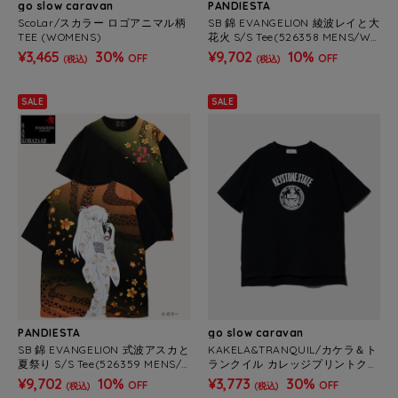
go slow caravan
PANDIESTA
ScoLar/スカラー ロゴアニマル柄
SB 錦 EVANGELION 綾波レイと大
TEE (WOMENS)
花火 S/S Tee(526358 MENS/WO
MENS)
¥3,465
30%
¥9,702
10%
OFF
OFF
(税込)
(税込)
SALE
SALE
PANDIESTA
go slow caravan
SB 錦 EVANGELION 式波アスカと
KAKELA&TRANQUIL/カケラ＆ト
夏祭り S/S Tee(526359 MENS/
ランクイル カレッジプリントクル
WOMENS)
ーTEE (WOMENS)
¥9,702
10%
¥3,773
30%
OFF
OFF
(税込)
(税込)