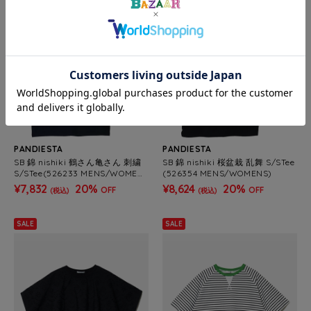
PANDIESTA
PANDIESTA
SB 錦 nishiki 鶴さん亀さん 刺繍
SB 錦 nishiki 桜盆栽 乱舞 S/STee
S/STee(526233 MENS/WOMEN
(526354 MENS/WOMENS)
S)
¥7,832
20%
¥8,624
20%
OFF
OFF
(税込)
(税込)
SALE
SALE