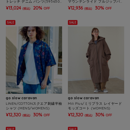
トレッチ デニム パンツ(595650
マウンテンライド フルジップパー
MENS）
カー(595502 MENS/WOMENS)
¥13,024
20%
¥12,936
30%
OFF
OFF
(税込)
(税込)
SALE
SALE
go slow caravan
go slow caravan
LINEN/COTTONスクエア刺繍半袖
Mili Plus/ミリプラス レイヤード
シャツ (MENS/WOMENS)
モッズコート (WOMENS)
¥12,320
30%
¥12,320
30%
OFF
OFF
(税込)
(税込)
SALE
SALE