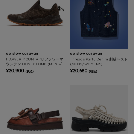
go slow caravan
go slow caravan
FLOWER MOUNTAIN/フラワーマ
Threads Party Denim 刺繍ベスト
ウンテン HONEY COMB (MENS/
(MENS/WOMENS)
WOMENS)
¥20,900
¥20,680
(税込)
(税込)