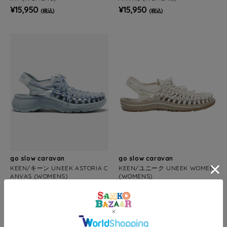
¥15,950
¥15,950
(税込)
(税込)
go slow caravan
go slow caravan
KEEN/キーン UNEEK ASTORIA C
KEEN/ユニーク UNEEK WOMEN
ANVAS (WOMENS)
(WOMENS)
¥15,950
¥15,400
(税込)
(税込)