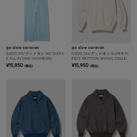
go slow caravan
go slow caravan
GOOD ON/グッドオン NO SLEEV
GOOD ON/グッドオン SUPER FL
E ALL IN ONE (WOMENS)
EECE 1BUTTON SHAWL COLLER
SWEAT (WOMENS)
¥15,950
¥15,950
(税込)
(税込)