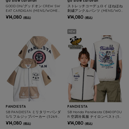
go slow caravan
go slow caravan
GOOD ON/グッドオン CREW SW
ストレッチコーデュロイ ほねほね
EAT CARDIGAN (MENS/WOMEN
刺繍アンクルパンツ (MENS/WO
S))
MENS)
¥14,080
¥14,080
(税込)
(税込)
NEW
PANDIESTA
PANDIESTA
SB PANDIESTA ミリタリーパンダ
SB Honda Pandiesta CB400FOU
S/S フルジップパーカー (52695
R 空調冷風服 ナイロンベスト(52
2 MENS/WOMENS）
6515 MENS/WOMENS）
¥14,080
¥14,080
(税込)
(税込)