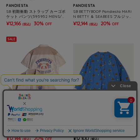
PANDIESTA
PANDIESTA
SB 初期衝動 ストラップ カーゴポ
SB BETTYBOOP Pandiesta MARI
ケット パンツ(595952 MENS/W
N BETTY ＆ SEABEES フルジップ
OMENS)
パーカー（516600 MENS/WOME
¥12,166
30%
¥12,144
20%
OFF
OFF
(税込)
(税込)
NS)
SALE
PANDIESTA
go slow caravan
SB PANDIESTA パンダ ヨットク
オリジナル総柄Pt ノーカラーシャ
ラブ ボタンシャツ セットアップ
ツジャケット (WOMENS)
可能(526950 MENS/WOMENS）
¥12,144
20%
¥12,100
OFF
(税込)
(税込)