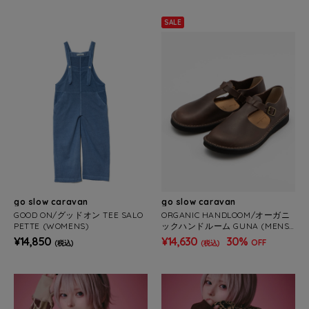
SALE
go slow caravan
go slow caravan
GOOD ON/グッドオン TEE SALO
ORGANIC HANDLOOM/オーガニ
PETTE (WOMENS)
ックハンドルーム GUNA (MENS/
WOMENS)
¥14,850
¥14,630
30%
OFF
(税込)
(税込)