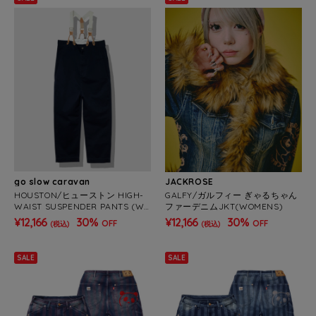
go slow caravan
JACKROSE
HOUSTON/ヒューストン HIGH-
GALFY/ガルフィー ぎゃるちゃん
WAIST SUSPENDER PANTS (WO
ファーデニムJKT(WOMENS)
MENS)
¥12,166
30%
¥12,166
30%
OFF
OFF
(税込)
(税込)
SALE
SALE