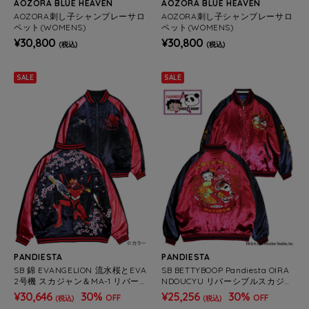
AOZORA BLUE HEAVEN
AOZORA BLUE HEAVEN
AOZORA刺し子シャンブレーサロ
AOZORA刺し子シャンブレーサロ
ペット(WOMENS)
ペット(WOMENS)
¥30,800
¥30,800
(税込)
(税込)
SALE
SALE
PANDIESTA
PANDIESTA
SB 錦 EVANGELION 流水桜とEVA
SB BETTYBOOP Pandiesta OIRA
2号機 スカジャン＆MA-1 リバー
NDOUCYU リバーシブルスカジャ
シブル ブルゾン レッド(595351
ン ワイン（516850 MENS/WOM
¥30,646
30%
¥25,256
30%
OFF
OFF
(税込)
(税込)
MENS/WOMENS)
ENS)