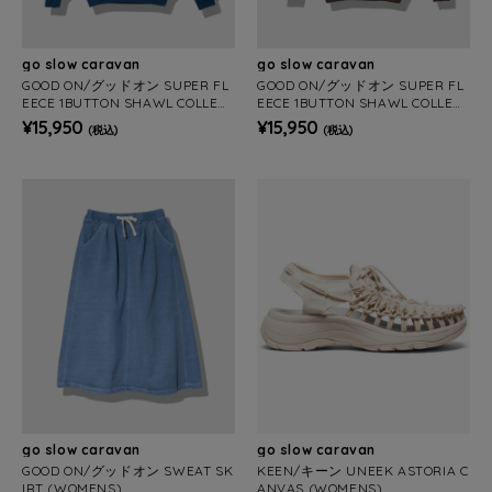
go slow caravan
go slow caravan
GOOD ON/グッドオン SUPER FL
GOOD ON/グッドオン SUPER FL
EECE 1BUTTON SHAWL COLLER
EECE 1BUTTON SHAWL COLLER
SWEAT (WOMENS)
SWEAT (WOMENS)
¥15,950
¥15,950
(税込)
(税込)
go slow caravan
go slow caravan
GOOD ON/グッドオン SWEAT SK
KEEN/キーン UNEEK ASTORIA C
IRT (WOMENS)
ANVAS (WOMENS)