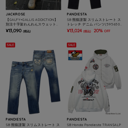
JACKROSE
PANDIESTA
【GALFY×GALLIS ADDICTION】
SB 熊猫謹製 スリムストレート ス
別注十字架わんわんスウェットパ
トレッチ デニム パンツ(595650
ンツ(MENS/WOMENS)
MENS）
¥13,090
¥13,024
20%
OFF
(税込)
(税込)
SALE
SALE
PANDIESTA
PANDIESTA
SB 熊猫謹製 スリムストレート ス
SB Honda Pandiesta TRANSALP