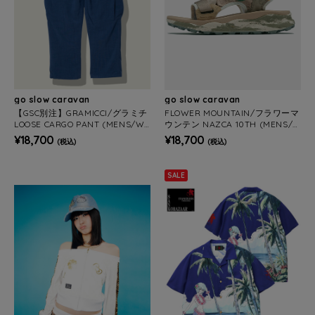
go slow caravan
go slow caravan
【GSC別注】GRAMICCI/グラミチ
FLOWER MOUNTAIN/フラワーマ
LOOSE CARGO PANT (MENS/WO
ウンテン NAZCA 10TH (MENS/
MENS)
WOMENS)
¥18,700
¥18,700
(税込)
(税込)
SALE