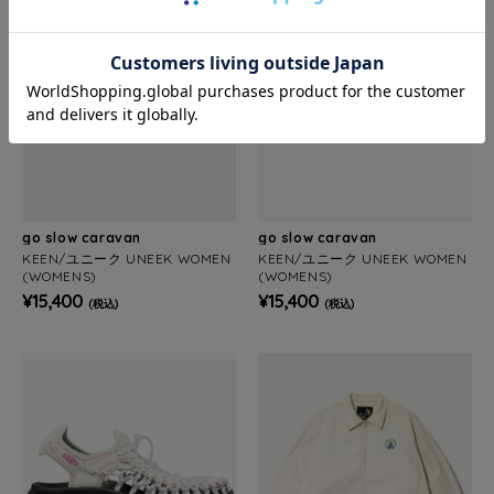
go slow caravan
go slow caravan
KEEN/ユニーク UNEEK WOMEN
KEEN/ユニーク UNEEK WOMEN
(WOMENS)
(WOMENS)
¥15,400
¥15,400
(税込)
(税込)