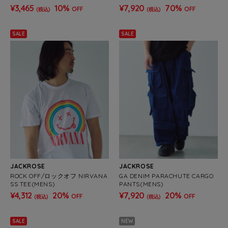
ENS/WOMENS)
¥3,465
10%
¥7,920
70%
OFF
OFF
(税込)
(税込)
SALE
SALE
JACKROSE
JACKROSE
ROCK OFF/ロックオフ NIRVANA
GA DENIM PARACHUTE CARGO
SS TEE(MENS)
PANTS(MENS)
¥4,312
20%
¥7,920
20%
OFF
OFF
(税込)
(税込)
SALE
NEW