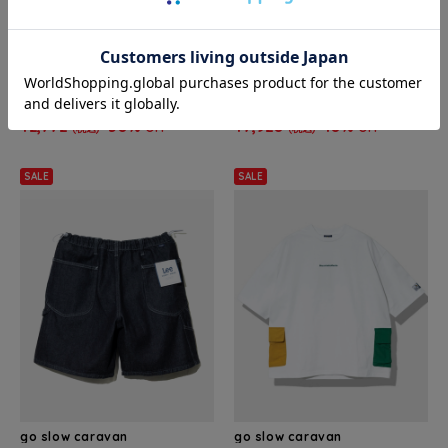
go slow caravan
go slow caravan
DUCKSTER/ダックスター アウタ
Lee/リー COMFY PAINTER SHOR
ーワークショーツ (MENS)
TS (MENS)
¥2,772
30%
¥7,920
10%
OFF
OFF
(税込)
(税込)
SALE
SALE
go slow caravan
go slow caravan