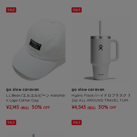
SALE
SALE
go slow caravan
go slow caravan
L.L.Bean/エルエルビーン Katahdi
Hydro Flask/ハイドロフラスク 3
n Logo Cotton Cap
2oz ALL AROUND TRAVEL TUMB
LER
¥2,145
50%
¥4,543
30%
OFF
OFF
(税込)
(税込)
SALE
SALE