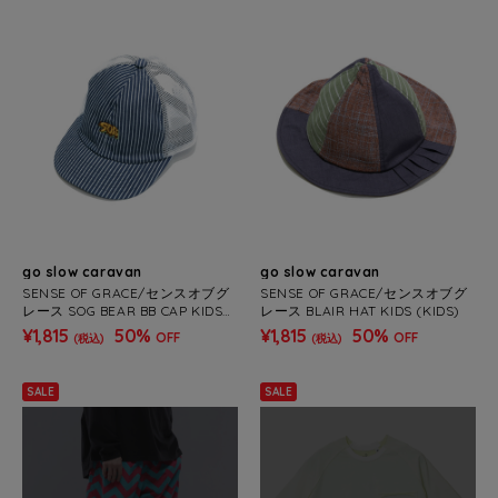
go slow caravan
go slow caravan
SENSE OF GRACE/センスオブグ
SENSE OF GRACE/センスオブグ
レース SOG BEAR BB CAP KIDS
レース BLAIR HAT KIDS (KIDS)
(KIDS)
¥1,815
50%
¥1,815
50%
OFF
OFF
(税込)
(税込)
SALE
SALE