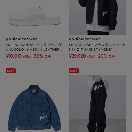
go slow caravan
go slow caravan
MALIBU SANDALS/マリブサンダ
MANASTASH/マナスタッシュ DE
ルズ COLONY VEGAN LEATHER
NIM ZIP JACKET (MENS)
(MENS/WOMENS)
¥10,010
30%
¥29,920
20%
OFF
OFF
(税込)
(税込)
SALE
SALE