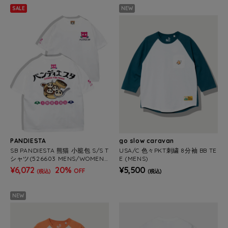
SALE
NEW
PANDIESTA
go slow caravan
SB PANDIESTA 熊猫 小籠包 S/S T
USA/C 色々PKT刺繍 8分袖 BB TE
シャツ(526603 MENS/WOMEN
E (MENS)
S）
¥6,072
20%
¥5,500
OFF
(税込)
(税込)
NEW