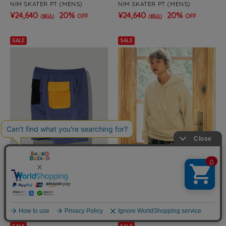
NIM SKATER PT (MENS)
NIM SKATER PT (MENS)
¥24,640
20%
¥24,640
20%
OFF
OFF
(税込)
(税込)
SALE
SALE
go slow caravan
go slow caravan
【GSC別注】MOUNTAIN MANIA/
空紡糸裏毛 WIDEスピンドルPKT
マウンテンマニア x GSC RELAX S
フーディー (MENS)
HORTS BACK POCKET (MENS)
¥2,997
50%
¥4,675
50%
OFF
OFF
(税込)
(税込)