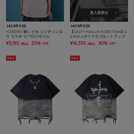
再入荷受付
JACKROSE
JACKROSE
YOIDORE/酔いどれ ジンディンロ
【GALFY×GALLIS ADDICTION】G
ウ コラボ SS TEE(MENS)
ILAGILAガリスロゴセットアップ
SS(MENS)
¥5,192
20%
¥14,553
30%
OFF
OFF
(税込)
(税込)
SALE
SALE