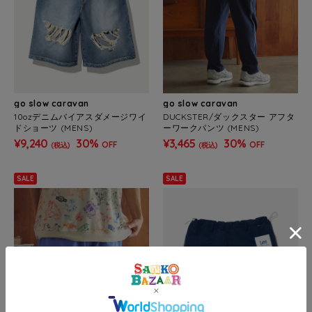
go slow caravan
go slow caravan
10ozデニムバイアスダメージワイ
DUCKSTER/ダックスター アフタ
ドショーツ (MENS)
ーワークパンツ (MENS)
¥9,240
30%
¥3,465
30%
OFF
OFF
(税込)
(税込)
SALE
SALE