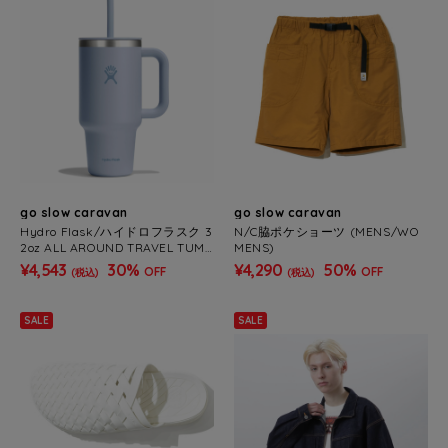
go slow caravan
go slow caravan
Hydro Flask/ハイドロフラスク 3
N/C脇ポケショーツ (MENS/WO
2oz ALL AROUND TRAVEL TUMB
MENS)
LER
¥4,543
30%
¥4,290
50%
OFF
OFF
(税込)
(税込)
SALE
SALE