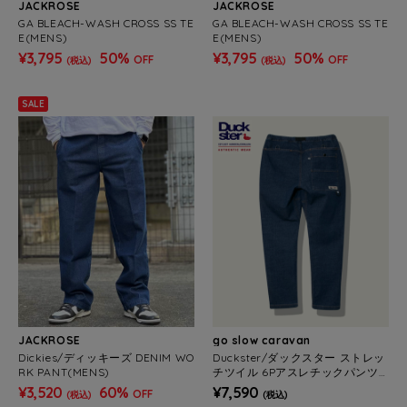
JACKROSE
JACKROSE
GA BLEACH-WASH CROSS SS TE
GA BLEACH-WASH CROSS SS TE
E(MENS)
E(MENS)
¥3,795
50%
¥3,795
50%
OFF
OFF
(税込)
(税込)
SALE
JACKROSE
go slow caravan
Dickies/ディッキーズ DENIM WO
Duckster/ダックスター ストレッ
RK PANT(MENS)
チツイル 6Pアスレチックパンツ
(MENS)
¥3,520
60%
¥7,590
OFF
(税込)
(税込)