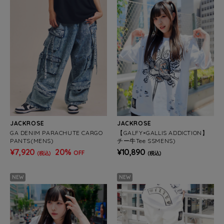
JACKROSE
JACKROSE
GA DENIM PARACHUTE CARGO
【GALFY×GALLIS ADDICTION】
PANTS(MENS)
チー牛Tee SSMENS)
¥7,920
20%
¥10,890
OFF
(税込)
(税込)
NEW
NEW