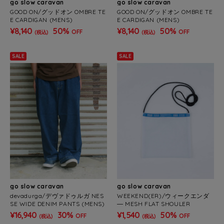
go slow caravan
go slow caravan
GOOD ON/グッドオン OMBRE TE
GOOD ON/グッドオン OMBRE TE
E CARDIGAN (MENS)
E CARDIGAN (MENS)
¥8,140
50%
¥8,140
50%
OFF
OFF
(税込)
(税込)
SALE
SALE
go slow caravan
go slow caravan
devadurga/デヴァドゥルガ NES
WEEKEND(ER)/ウィークエンダ
SE WIDE DENIM PANTS (MENS)
― MESH FLAT SHOULER
¥16,940
30%
¥1,540
50%
OFF
OFF
(税込)
(税込)