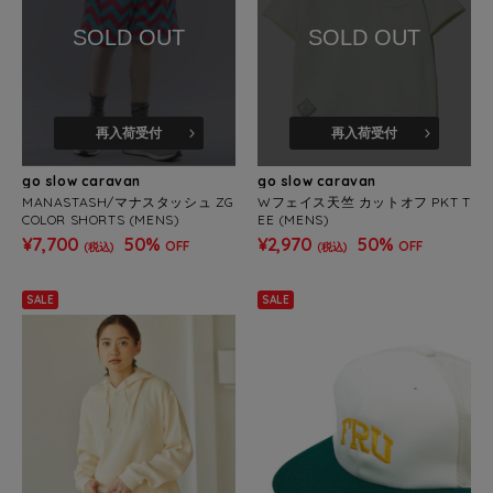
SOLD OUT
SOLD OUT
再入荷受付
再入荷受付
go slow caravan
go slow caravan
MANASTASH/マナスタッシュ ZG
Wフェイス天竺 カットオフ PKT T
COLOR SHORTS (MENS)
EE (MENS)
¥7,700
50%
¥2,970
50%
OFF
OFF
(税込)
(税込)
SALE
SALE