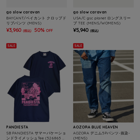
go slow caravan
go slow caravan
BAYCANT/ベイカント クロップド
USA/C gsc planet ロングスリー
リブパンツ (MENS)
ブ TEE (MENS/WOMENS)
¥3,960
50%
¥5,940
OFF
(税込)
(税込)
SALE
SALE
PANDIESTA
AOZORA BLUE HEAVEN
SB PANDIESTA サマーバケーショ
AOZORA デニム5Pパンツ-抜染-
ンドライメッシュTee (526865 M
(MENS)