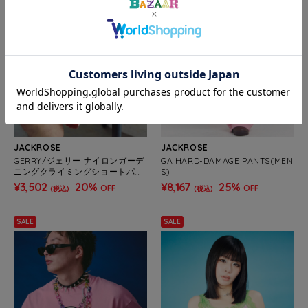
JACKROSE
JACKROSE
GERRY/ジェリー ナイロンガーデ
GA HARD-DAMAGE PANTS(MEN
ニングクライミングショートパン
S)
ツ(MENS)
¥3,502
20%
¥8,167
25%
OFF
OFF
(税込)
(税込)
SALE
SALE