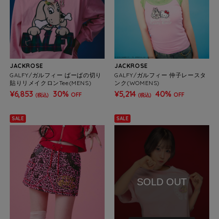
JACKROSE
JACKROSE
GALFY/ガルフィー ばーばの切り
GALFY/ガルフィー 仲子レースタ
貼りリメイクロンTee(MENS)
ンク(WOMENS)
¥6,853
30%
¥5,214
40%
OFF
OFF
(税込)
(税込)
SALE
SALE
SOLD OUT