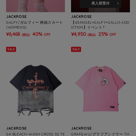
再入荷受付
JACKROSE
JACKROSE
GALFY/ガルフィー 柄姐スカート
【63ANGEL×GALFY×GALLIS ADD
(WOMENS)
ICTION】イベントT
¥6,468
40%
¥4,950
25%
OFF
OFF
(税込)
(税込)
SALE
SALE
JACKROSE
JACKROSE
GA BLEACH-WASH CROSS SS TE
GRAF&WU/グラフアンドウー TH