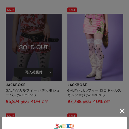
SALE
SALE
SOLD OUT
再入荷受付
JACKROSE
JACKROSE
GALFY/ガルフィー ハデカモショ
GALFY/ガルフィー ロコギャルス
ーパン(WOMENS)
カンツ☆彡(WOMENS)
¥5,874
40%
¥7,788
40%
OFF
OFF
(税込)
(税込)
SALE
SALE