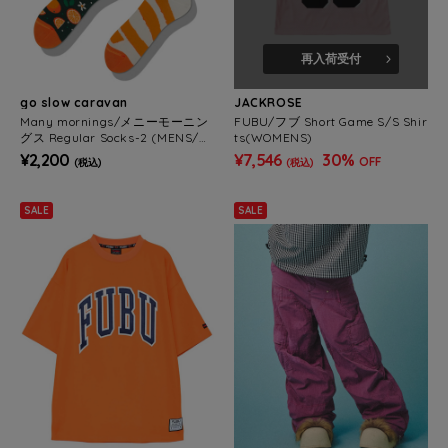
再入荷受付
go slow caravan
JACKROSE
Many mornings/メニーモーニン
FUBU/フブ Short Game S/S Shir
グス Regular Socks-2 (MENS/W
ts(WOMENS)
OMENS)
¥2,200
¥7,546
30%
OFF
(税込)
(税込)
SALE
SALE