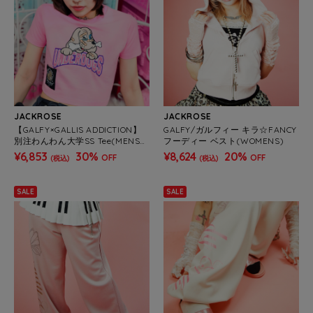
JACKROSE
JACKROSE
【GALFY×GALLIS ADDICTION】
GALFY/ガルフィー キラ☆FANCY
別注わんわん大学SS Tee(MENS/
フーディー ベスト(WOMENS)
WOMENS)
¥6,853
30%
¥8,624
20%
OFF
OFF
(税込)
(税込)
SALE
SALE