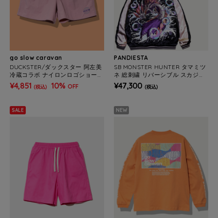
go slow caravan
PANDIESTA
DUCKSTER/ダックスター 阿左美
SB MONSTER HUNTER タマミツ
冷蔵コラボ ナイロンロゴショーツ
ネ 総刺繍 リバーシブル スカジャ
(MENS)
ン 公式ライセンス(536351 MEN
¥4,851
10%
¥47,300
OFF
(税込)
(税込)
S/WOMENS)
SALE
NEW