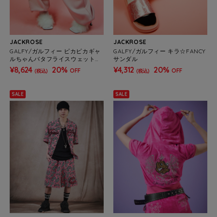
JACKROSE
JACKROSE
GALFY/ガルフィー ピカピカギャ
GALFY/ガルフィー キラ☆FANCY
ルちゃんバタフライスウェットパ
サンダル
ンツ(WOMENS)
¥8,624
20%
¥4,312
20%
OFF
OFF
(税込)
(税込)
SALE
SALE