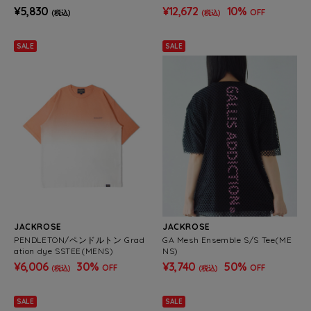
¥5,830
¥12,672
10%
OFF
(税込)
(税込)
SALE
SALE
JACKROSE
JACKROSE
PENDLETON/ペンドルトン Grad
GA Mesh Ensemble S/S Tee(ME
ation dye SSTEE(MENS)
NS)
¥6,006
30%
¥3,740
50%
OFF
OFF
(税込)
(税込)
SALE
SALE