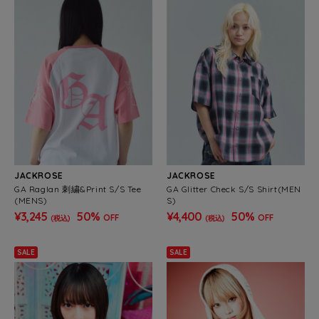
JACKROSE
JACKROSE
GA Raglan 刺繍&Print S/S Tee
GA Glitter Check S/S Shirt(MEN
(MENS)
S)
¥3,245
50%
¥4,400
50%
OFF
OFF
(税込)
(税込)
SALE
SALE