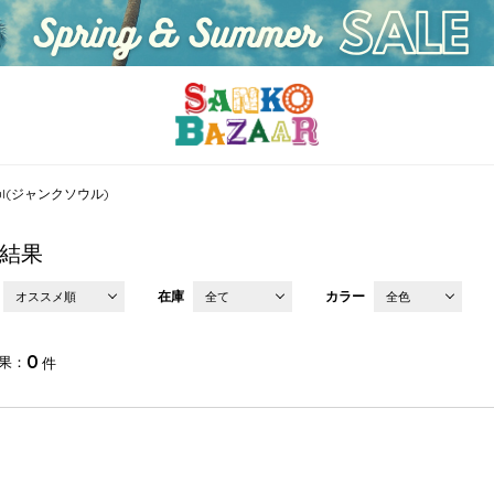
Soul(ジャンクソウル)
結果
在庫
カラー
オススメ順
全て
全色
0
果
件