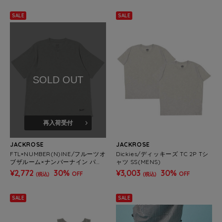
SALE
SALE
SOLD OUT
再入荷受付
JACKROSE
JACKROSE
FTL×NUMBER(N)INE/フルーツオ
Dickies/ディッキーズ TC 2P Tシ
ブザルーム×ナンバーナイン パッ
ャツ SS(MENS)
ク ヘンリーネック SS T-SHIRTS
¥2,772
30%
¥3,003
30%
OFF
OFF
(税込)
(税込)
(MENS)
SALE
SALE