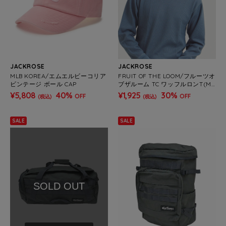
JACKROSE
JACKROSE
MLB KOREA/エムエルビーコリア
FRUIT OF THE LOOM/フルーツオ
ビンテージ ボール CAP
ブザルーム TC ワッフルロンT(ME
NS)
¥5,808
40%
¥1,925
30%
OFF
OFF
(税込)
(税込)
SALE
SALE
SOLD OUT