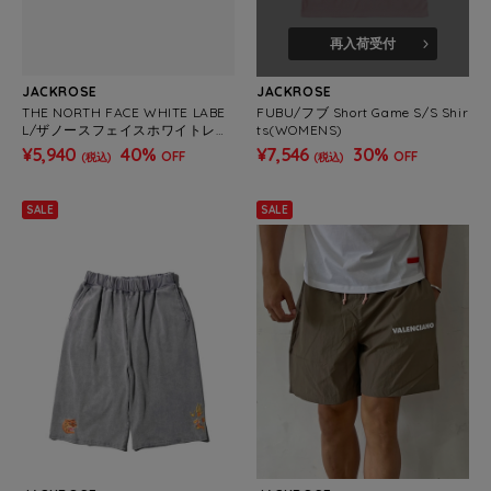
再入荷受付
JACKROSE
JACKROSE
THE NORTH FACE WHITE LABE
FUBU/フブ Short Game S/S Shir
L/ザノースフェイスホワイトレー
ts(WOMENS)
ベル CAMPER S FLIP
¥5,940
40%
¥7,546
30%
OFF
OFF
(税込)
(税込)
SALE
SALE