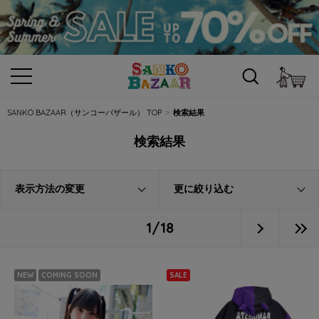
カ
SANKO BAZAAR（サンコーバザール） TOP
検索結果
検索結果
表示方法の変更
更に絞り込む
1/18
NEW
COMING SOON
SALE