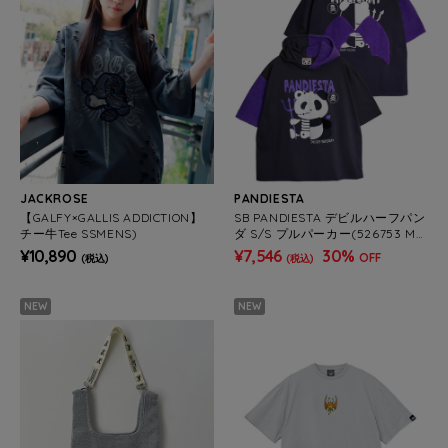
JACKROSE
PANDIESTA
【GALFY×GALLIS ADDICTION】
SB PANDIESTA デビルハーフパン
チー牛Tee SSMENS)
ダ S/S プルパーカー(526753 ME
NS/WOMENS）
¥10,890
¥7,546
30%
OFF
(税込)
(税込)
NEW
NEW