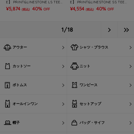
E】 PRINT&LINESTONE LS TEE
E】 PRINT&LINESTONE SS TEE
(MENS)
(MENS)
¥5,874
40%
¥4,554
40%
OFF
OFF
(税込)
(税込)
1/18
アウター
シャツ・ブラウス
カットソー
ニット
ボトムス
ワンピース
オールインワン
セットアップ
帽子
バッグ・サイフ