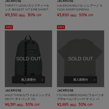
JACKROSE
JACKROSE
THRIFTY LOOK/スリフティール
VALENCIANO/バレンシアーノ N
ック BIGGEST VIT EMB SHORT
YLON SHORTS(MENS)
(MENS)
¥11,550
30%
¥3,850
50%
OFF
OFF
(税込)
(税込)
SALE
SALE
SOLD OUT
SOLD OUT
再入荷受付
再入荷受付
JACKROSE
JACKROSE
WILD THINGS/ワイルドシングス
FTL×NUMBER(N)INE/フルーツオ
DELFY デイパック 15L
ブザルーム×ナンバーナイン パッ
ク SS T-SHIRTS(MENS)
¥6,391
30%
¥2,695
30%
OFF
OFF
(税込)
(税込)