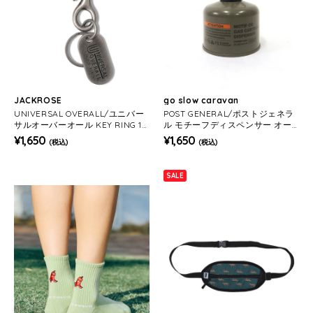
JACKROSE
go slow caravan
UNIVERSAL OVERALL/ユニバー
POST GENERAL/ポストジェネラ
サルオーバーオール KEY RING 18
ル モチーフディスペンサー オー
9
ディースプレー
¥1,650
¥1,650
(税込)
(税込)
SALE