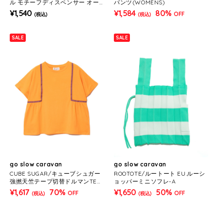
ル モチーフディスペンサー オー
パンツ(WOMENS)
ディーソープ
¥1,540
¥1,584
80%
OFF
(税込)
(税込)
SALE
SALE
go slow caravan
go slow caravan
CUBE SUGAR/キューブシュガー
ROOTOTE/ルートート EU.ルーシ
強撚天竺テープ切替ドルマンTEE
ョッパーミニソフレ-A
(WOMENS)
¥1,617
70%
¥1,650
50%
OFF
OFF
(税込)
(税込)