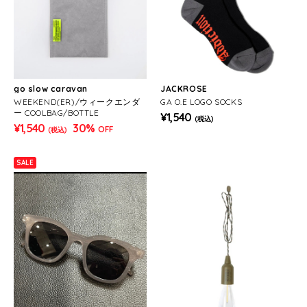
go slow caravan
JACKROSE
WEEKEND(ER)/ウィークエンダ
GA O.E LOGO SOCKS
ー COOLBAG/BOTTLE
¥1,540
(税込)
¥1,540
30%
OFF
(税込)
SALE