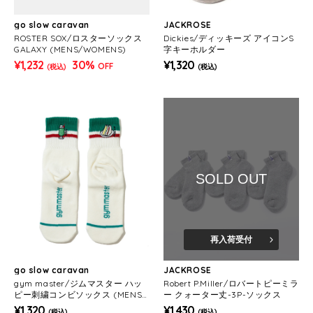
go slow caravan
JACKROSE
ROSTER SOX/ロスターソックス
Dickies/ディッキーズ アイコンS
GALAXY (MENS/WOMENS)
字キーホルダー
¥1,232
30%
¥1,320
OFF
(税込)
(税込)
SOLD OUT
再入荷受付
go slow caravan
JACKROSE
gym master/ジムマスター ハッ
Robert P.Miller/ロバートピーミラ
ピー刺繍コンビソックス (MENS/
ー クォーター丈-3P-ソックス
WOMENS)
¥1,320
¥1,430
(税込)
(税込)