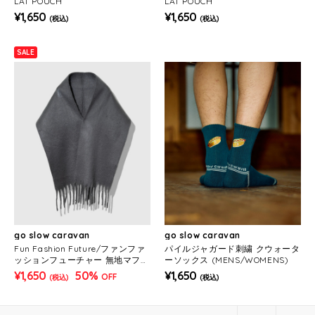
LAT POUCH
LAT POUCH
¥1,650
¥1,650
(税込)
(税込)
SALE
go slow caravan
go slow caravan
Fun Fashion Future/ファンファ
パイルジャガード刺繍 クウォータ
ッションフューチャー 無地マフラ
ーソックス (MENS/WOMENS)
ー
¥1,650
50%
¥1,650
OFF
(税込)
(税込)