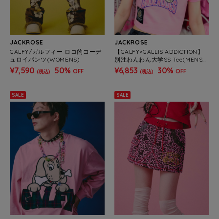
JACKROSE
JACKROSE
GALFY/ガルフィー ロコ的コーデ
【GALFY×GALLIS ADDICTION】
ュロイパンツ(WOMENS)
別注わんわん大学SS Tee(MENS/
WOMENS)
¥7,590
50%
¥6,853
30%
OFF
OFF
(税込)
(税込)
SALE
SALE