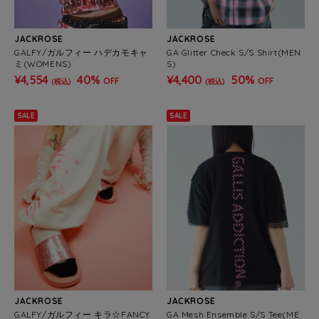
JACKROSE
JACKROSE
GALFY/ガルフィー ハデカモキャ
GA Glitter Check S/S Shirt(MEN
ミ(WOMENS)
S)
¥4,554
40%
¥4,400
50%
OFF
OFF
(税込)
(税込)
SALE
SALE
JACKROSE
JACKROSE
GALFY/ガルフィー キラ☆FANCY
GA Mesh Ensemble S/S Tee(ME