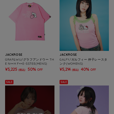
JACKROSE
JACKROSE
GRAF&WU/グラフアンドウー TH
GALFY/ガルフィー 仲子レースタ
E N××H F××E-SSTEE(MENS)
ンク(WOMENS)
¥5,225
50%
¥5,214
40%
OFF
OFF
(税込)
(税込)
SALE
SALE