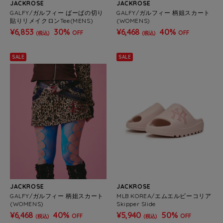
JACKROSE
JACKROSE
GALFY/ガルフィー ばーばの切り
GALFY/ガルフィー 柄姐スカート
貼りリメイクロンTee(MENS)
(WOMENS)
¥6,853
30%
¥6,468
40%
OFF
OFF
(税込)
(税込)
SALE
SALE
JACKROSE
JACKROSE
GALFY/ガルフィー 柄姐スカート
MLB KOREA/エムエルビーコリア
(WOMENS)
Skipper Slide
¥6,468
40%
¥5,940
50%
OFF
OFF
(税込)
(税込)