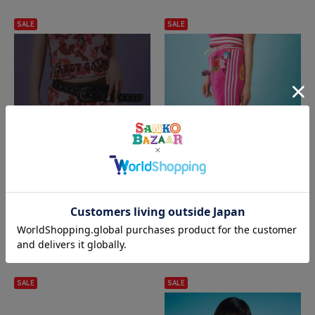
SALE
SALE
SOLD OUT
再入荷受付
JACKROSE
JACKROSE
GALFY/ガルフィー ハデカモショ
GALFY/ガルフィー GALスポフレ
ーパン(WOMENS)
アパンツ(WOMENS)
¥5,874
40%
¥5,874
40%
OFF
OFF
(税込)
(税込)
SALE
SALE