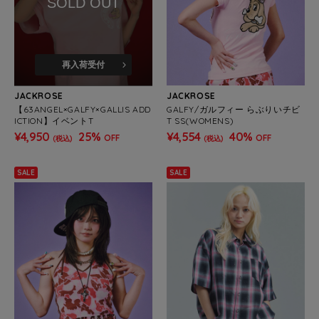
SOLD OUT
再入荷受付
JACKROSE
JACKROSE
【63ANGEL×GALFY×GALLIS ADD
GALFY/ガルフィー らぶりいチビ
ICTION】イベントT
T SS(WOMENS)
¥4,950
25%
¥4,554
40%
OFF
OFF
(税込)
(税込)
SALE
SALE