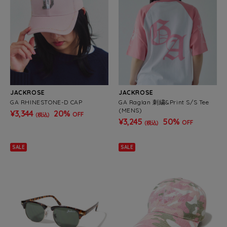
JACKROSE
JACKROSE
GA RHINESTONE-D CAP
GA Raglan 刺繍&Print S/S Tee
(MENS)
¥3,344
20%
OFF
(税込)
¥3,245
50%
OFF
(税込)
SALE
SALE