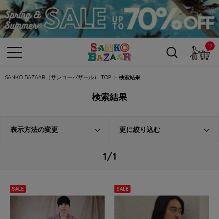
17
カ
SANKO BAZAAR（サンコーバザール） TOP
検索結果
検索結果
表示方法の変更
更に絞り込む
1/1
SALE
SALE