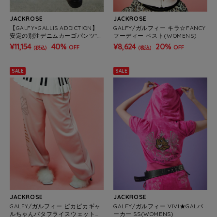
JACKROSE
JACKROSE
【GALFY×GALLIS ADDICTION】
GALFY/ガルフィー キラ☆FANCY
安定の別注デニムカーゴパンツ*セ
フーディー ベスト(WOMENS)
ットアップ対応(MENS)
¥11,154
40%
¥8,624
20%
OFF
OFF
(税込)
(税込)
SALE
SALE
JACKROSE
JACKROSE
GALFY/ガルフィー ピカピカギャ
GALFY/ガルフィー VIVI★GALパ
ルちゃんバタフライスウェットパ
ーカー SS(WOMENS)