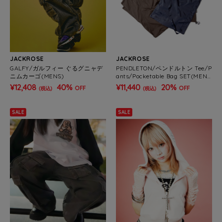
JACKROSE
JACKROSE
GALFY/ガルフィー ぐるグニャデ
PENDLETON/ペンドルトン Tee/P
ニムカーゴ(MENS)
ants/Pocketable Bag SET(MEN
S)
¥12,408
40%
¥11,440
20%
OFF
OFF
(税込)
(税込)
SALE
SALE