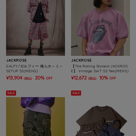
JACKROSE
JACKROSE
GALFY/ガルフィー 俺らホ～ミ～
【The Rolling Stones×JACKROS
SETUP SS(MENS)
E】 Vintage SWT SS Tee(MENS)
¥13,904
20%
¥12,672
10%
OFF
OFF
(税込)
(税込)
SALE
SALE