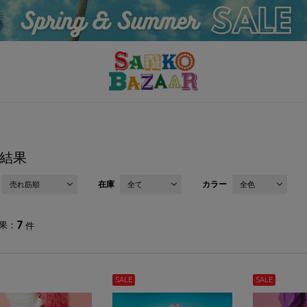
結果
在庫
カラー
売れ筋順
全て
全色
7
果
件
SALE
SALE