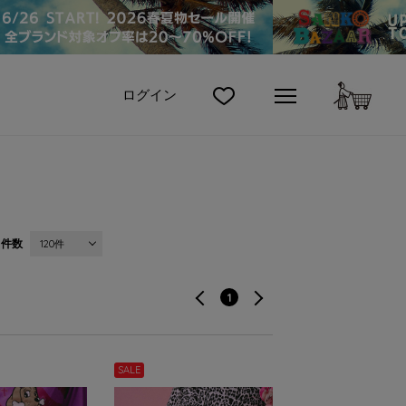
カート
ログイン
件数
120件
1
SALE