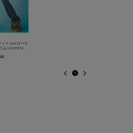
フィー GALローラ
ム(WOMENS)
税込)
1