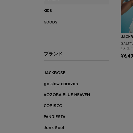
KIDS
GOODS
JACK
GALFY
Lチュー
ブランド
¥6,4
JACKROSE
go slow caravan
AOZORA BLUE HEAVEN
CORISCO
PANDIESTA
Junk Soul