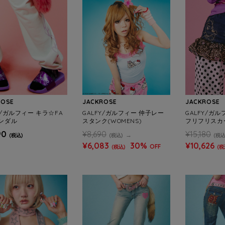
ROSE
JACKROSE
JACKROSE
Y/ガルフィー キラ☆FA
GALFY/ガルフィー 仲子レー
GALFY/ガル
サンダル
スタンク(WOMENS)
フリフリスカー
90
¥8,690
¥15,180
(税込)
(税込)
(税込
¥6,083
30%
¥10,626
OFF
(税込)
(税