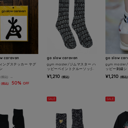
ow caravan
go slow caravan
go slow ca
ィングステッカー ヤグ
gym master/ジムマスター ハ
gym mast
ン
ッピーペイントクルーソック
ッピー刺繍シ
ス (MENS/WOMENS)
(MENS/WOM
¥1,210
¥1,210
(税込)
(税込)
(税込)
50%
OFF
(税込)
SALE
SALE