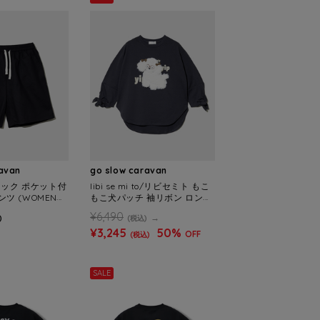
ravan
go slow caravan
カラック ポケット付
libi se mi to/リビセミト もこ
ツ (WOMENS)
もこ犬パッチ 袖リボン ロンTE
E (WOMENS)
¥6,490
)
(税込)
¥3,245
50%
OFF
(税込)
SALE