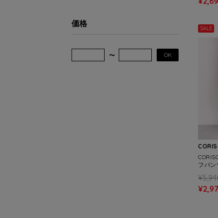
¥2,6
価格
SALE
OK
CORI
COR
フパンツ
¥5,94
¥2,9