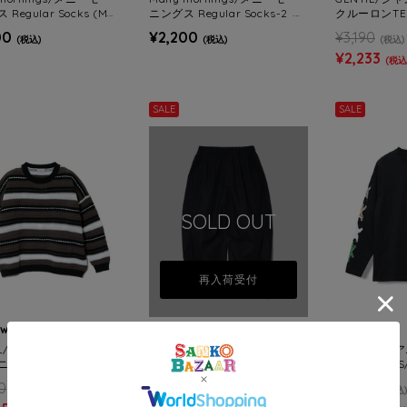
Regular Socks (ME
ニングス Regular Socks-2 (M
クルーロンTEE
OMENS)
ENS/WOMENS)
00
¥2,200
¥3,190
(税込)
(税込)
(税込)
¥2,233
(税込
SALE
SALE
SOLD OUT
再入荷受付
ow caravan
go slow caravan
CORISCO
IL/ジャンティー mixボ
le Colis/ルコリ 綿タイプライ
CORISCO
ニットクルーPO (WOM
ターコクーンパンツ (WOMEN
ンTEE(MEN
S)
0
¥5,390
¥3,960
(税込)
(税込)
(税込