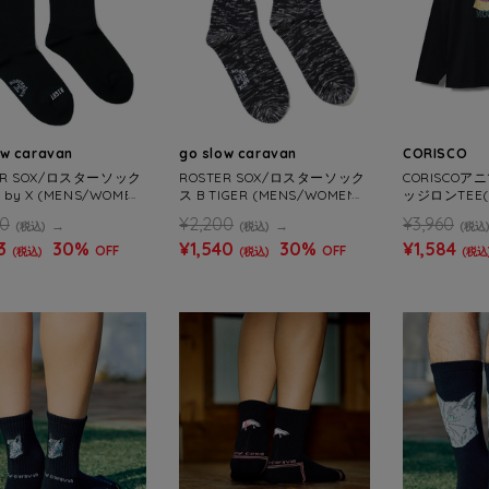
ow caravan
go slow caravan
CORISCO
ER SOX/ロスターソック
ROSTER SOX/ロスターソック
CORISCO
r by X (MENS/WOMEN
ス B TIGER (MENS/WOMEN
ッジロンTEE(
S)
S)
90
¥2,200
¥3,960
(税込)
(税込)
(税込
3
30%
¥1,540
30%
¥1,584
OFF
OFF
(税込)
(税込)
(税込