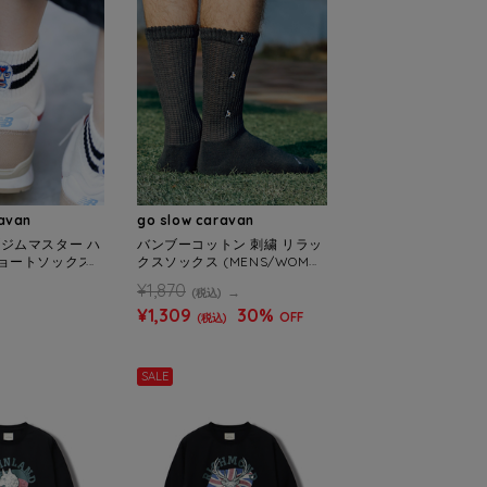
ravan
go slow caravan
er/ジムマスター ハ
バンブーコットン 刺繍 リラッ
ョートソックス
クスソックス (MENS/WOME
ENS)
NS)
¥1,870
(税込)
¥1,309
30%
OFF
(税込)
SALE