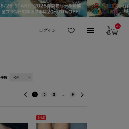
45
カート
ログイン
件数
40件
1
2
3
…
9
SALE