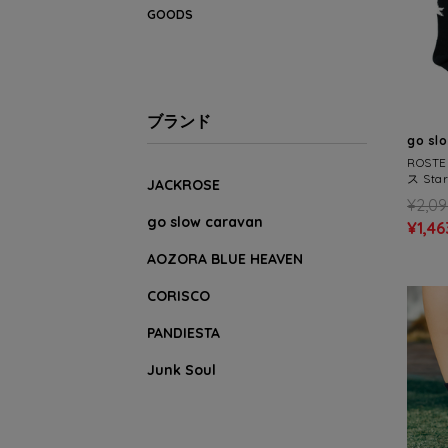
GOODS
ブランド
go sl
ROST
ス Sta
JACKROSE
S)
¥2,0
go slow caravan
¥1,46
AOZORA BLUE HEAVEN
CORISCO
PANDIESTA
Junk Soul