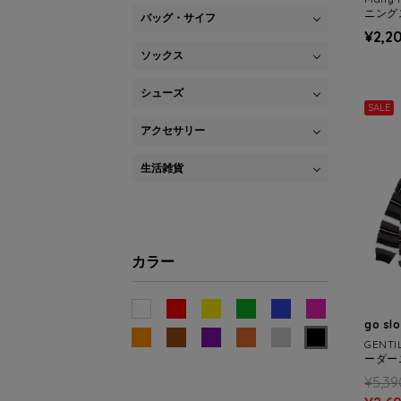
ニングス 
バッグ・サイフ
NS/W
¥2,2
ソックス
シューズ
SALE
アクセサリー
生活雑貨
カラー
go sl
GENT
ーダー
ENS)
¥5,39