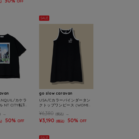
30%
OFF
)
SALE
ravan
go slow caravan
ANQUIL/カケラ
USA/Cカラーバインダータン
NT CITY転写
クトップワンピース (WOMEN
MENS)
S)
¥6,380
)
(税込)
50%
¥3,190
50%
OFF
OFF
)
(税込)
SALE