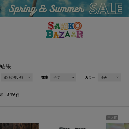
結果
在庫
カラー
価格の安い順
全て
全色
349
果
件
再入荷