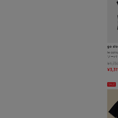
go sl
le c
ソーパ
スト (
¥4,73
¥3,31
SALE