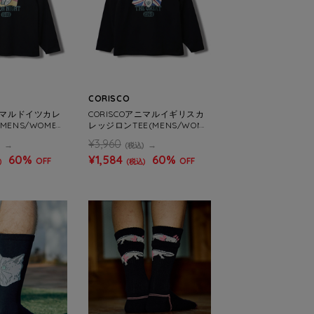
CORISCO
アニマルドイツカレ
CORISCOアニマルイギリスカ
MENS/WOMEN
レッジロンTEE(MENS/WOME
NS)
¥3,960
)
(税込)
60%
¥1,584
60%
OFF
OFF
)
(税込)