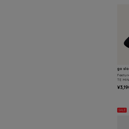
go sl
Feet
TE MI
ARNS
¥3,19
SALE