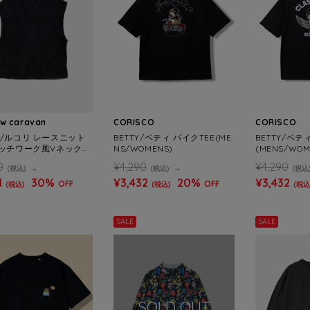
ow caravan
CORISCO
CORISCO
olis/ルコリ レースニット
BETTY/ベティ バイクTEE(ME
BETTY/ベテ
ッチワーク風Vネックベ
NS/WOMENS)
(MENS/WOM
WOMENS)
0
¥4,290
¥4,290
(税込)
(税込)
(税込
1
30%
¥3,432
20%
¥3,432
OFF
OFF
(税込)
(税込)
(税込
SALE
SALE
SOLD OUT