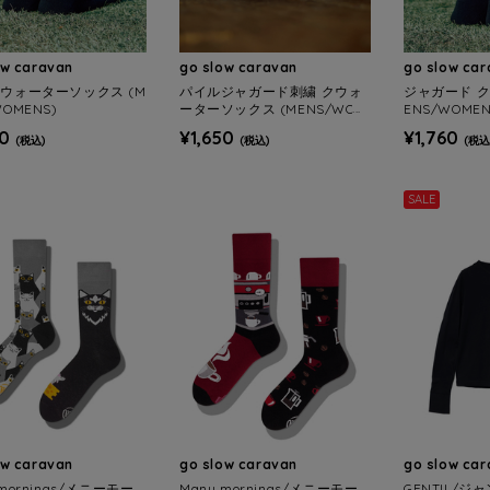
ow caravan
go slow caravan
go slow ca
クウォーターソックス (M
パイルジャガード刺繍 クウォ
ジャガード ク
WOMENS)
ーターソックス (MENS/WOM
ENS/WOMEN
ENS)
50
¥1,650
¥1,760
(税込)
(税込)
(税込
SALE
ow caravan
go slow caravan
go slow ca
 mornings/メニーモー
Many mornings/メニーモー
GENTIL/ジ