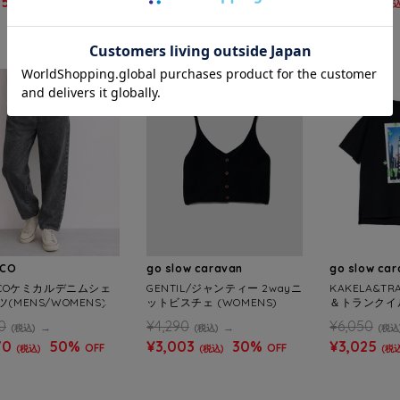
95
50%
¥2,695
50%
¥2,772
OFF
OFF
(税込)
(税込)
(税込
SALE
SALE
SCO
go slow caravan
go slow ca
ISCOケミカルデニムシェ
GENTIL/ジャンティー 2wayニ
KAKELA&TR
(MENS/WOMENS)
ットビスチェ (WOMENS)
＆トランクイル 
刺繍TEE (WO
0
¥4,290
¥6,050
(税込)
(税込)
(税込
70
50%
¥3,003
30%
¥3,025
OFF
OFF
(税込)
(税込)
(税込