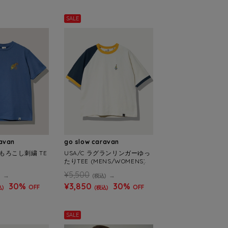
SALE
ravan
go slow caravan
とうもろこし刺繍 TE
USA/C ラグランリンガーゆっ
たりTEE (MENS/WOMENS)
¥5,500
)
(税込)
30%
¥3,850
30%
OFF
OFF
込)
(税込)
SALE