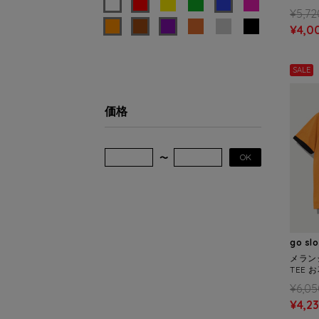
洋生物 
¥5,72
¥4,0
SALE
価格
OK
go sl
メランジ
TEE 
¥6,05
¥4,2