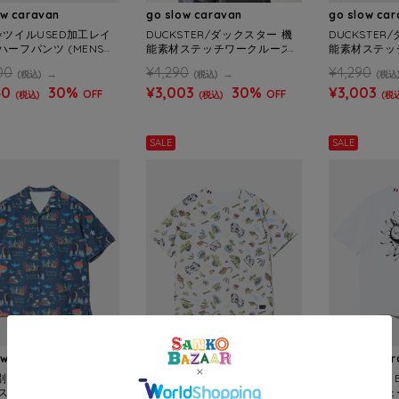
ow caravan
go slow caravan
go slow ca
×ツイルUSED加工レイ
DUCKSTER/ダックスター 機
DUCKSTER
ーフパンツ (MENS)
能素材ステッチワークルーズ
能素材ステッ
フィットS/STEE (MENS)
フィットS/STE
00
¥4,290
¥4,290
(税込)
(税込)
(税込
40
30%
¥3,003
30%
¥3,003
OFF
OFF
(税込)
(税込)
(税
SALE
SALE
ow caravan
go slow caravan
go slow ca
別注】ESPACE VERT/
【GSC別注】ESPACE VERT/
【GSC別注】ES
スヴェール 吸水速乾 海
エスパスヴェール 吸水速乾 マ
エスパスヴェ