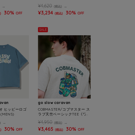
 (MENS)
ジラ S/S TEE (MENS)
¥4,620
)
(税込)
30%
¥3,234
30%
OFF
OFF
)
(税込)
SALE
ravan
go slow caravan
オ ヒッピーロゴ
COBMASTER/コブマスター ス
(MENS)
ラブ天竺ベーシックTEE《ワー
ルドワッペン》(MENS)
¥4,950
)
(税込)
30%
¥3,465
30%
OFF
OFF
)
(税込)