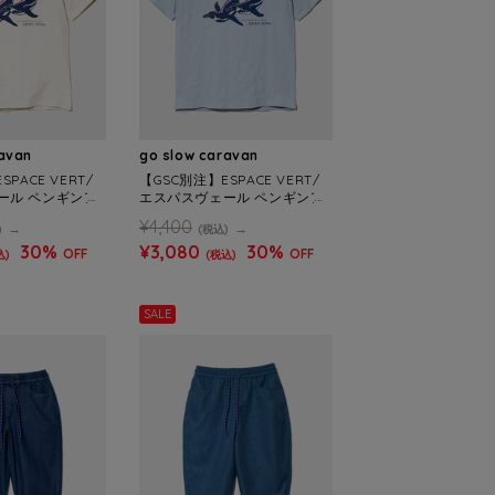
ravan
go slow caravan
PACE VERT/
【GSC別注】ESPACE VERT/
ール ペンギンア
エスパスヴェール ペンギンア
 (MENS)
ート S/S TEE (MENS)
¥4,400
)
(税込)
30%
¥3,080
30%
OFF
OFF
込)
(税込)
SALE