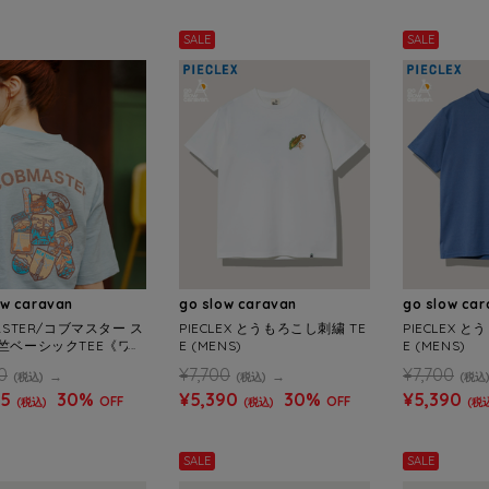
SALE
SALE
ow caravan
go slow caravan
go slow ca
ASTER/コブマスター ス
PIECLEX とうもろこし刺繍 TE
PIECLEX 
竺ベーシックTEE《ワー
E (MENS)
E (MENS)
ッペン》(MENS)
0
¥7,700
¥7,700
(税込)
(税込)
(税込
65
30%
¥5,390
30%
¥5,390
OFF
OFF
(税込)
(税込)
(税
SALE
SALE