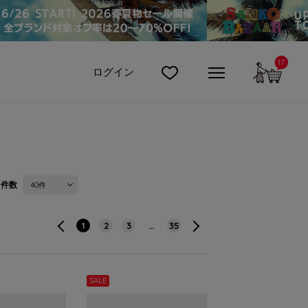
17
カート
ログイン
件数
40件
1
2
3
…
35
SALE