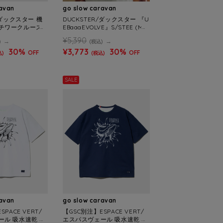
ravan
go slow caravan
/ダックスター 機
DUCKSTER/ダックスター 『U
チワークルーズ
EBaaaEVOLVE』S/STEE (ME
E (MENS)
NS)
¥5,390
)
(税込)
30%
¥3,773
30%
OFF
OFF
込)
(税込)
SALE
ravan
go slow caravan
PACE VERT/
【GSC別注】ESPACE VERT/
ール 吸水速乾 ク
エスパスヴェール 吸水速乾 ク