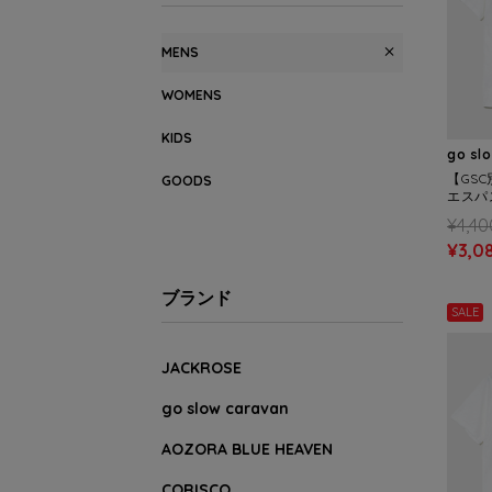
MENS
WOMENS
KIDS
go sl
【GSC
GOODS
エスパ
ト S/S
¥4,40
¥3,0
ブランド
SALE
JACKROSE
go slow caravan
AOZORA BLUE HEAVEN
CORISCO