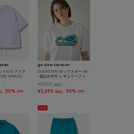
ravan
go slow caravan
レイG/D アクテ
DUCKSTER/ダックスター 18/
EE (MENS)
-度詰め天竺 レギュラーフィッ
トS/STEE《ロゴ》(MENS)
¥3,850
(税込)
30%
¥2,695
30%
OFF
OFF
込)
(税込)
SALE