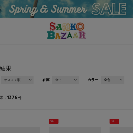
結果
在庫
カラー
オススメ順
全て
全色
1376
果
件
SALE
SALE