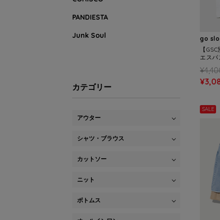
PANDIESTA
Junk Soul
go sl
【GSC
エスパ
ーズ S/
¥4,40
¥3,0
カテゴリー
SALE
アウター
シャツ・ブラウス
カットソー
ニット
ボトムス