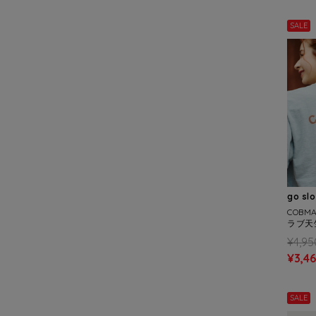
SALE
go sl
COBM
ラブ天
ルドワ
¥4,95
¥3,4
SALE