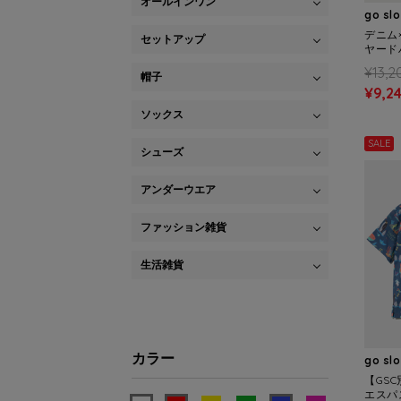
オールインワン
go sl
デニム
セットアップ
ヤードハ
¥13,2
帽子
¥9,2
ソックス
SALE
シューズ
アンダーウエア
ファッション雑貨
生活雑貨
カラー
go sl
【GSC
エスパ