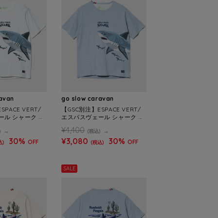
ravan
go slow caravan
PACE VERT/
【GSC別注】ESPACE VERT/
ル シャーク S/
エスパスヴェール シャーク S/
)
S TEE (MENS)
¥4,400
)
(税込)
30%
¥3,080
30%
OFF
OFF
込)
(税込)
SALE