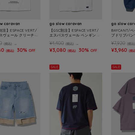
ow caravan
go slow caravan
go slow ca
別注】ESPACE VERT/
【GSC別注】ESPACE VERT/
BAYCANT/
スヴェール クリーチャ
エスパスヴェール ペンギン S/
プドリブパンツ
S TEE (MENS)
S TEE (MENS)
0
¥4,400
¥7,920
(税込)
(税込)
(税込
80
30%
¥3,080
30%
¥3,960
OFF
OFF
(税込)
(税込)
(税込
SALE
SALE