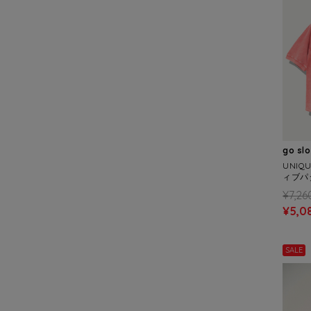
go sl
UNIQ
ィブパタ
¥7,26
¥5,0
SALE