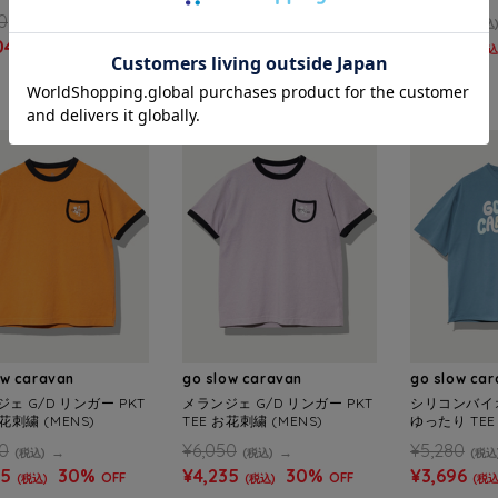
総柄OPシャツ (MENS)
ダガスカル 総柄TEE (MENS)
ジラ S/S TEE
0
¥4,620
¥4,620
(税込)
(税込)
(税込
04
30%
¥3,234
30%
¥3,234
OFF
OFF
(税込)
(税込)
(税込
SALE
SALE
ow caravan
go slow caravan
go slow ca
ェ G/D リンガー PKT
メランジェ G/D リンガー PKT
シリコンバイ
お花刺繍 (MENS)
TEE お花刺繍 (MENS)
ゆったり TEE 
0
¥6,050
¥5,280
(税込)
(税込)
(税込
35
30%
¥4,235
30%
¥3,696
OFF
OFF
(税込)
(税込)
(税込