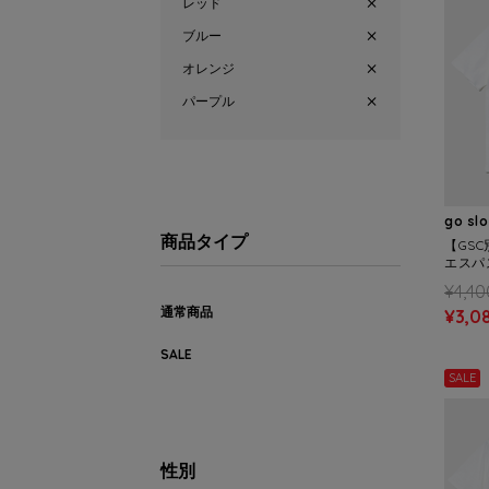
レッド
ブルー
オレンジ
パープル
go sl
商品タイプ
【GSC
エスパ
ッドシャ
¥4,40
S)
通常商品
¥3,0
SALE
SALE
性別