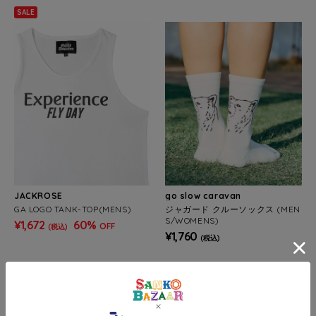
SALE
JACKROSE
go slow caravan
GA LOGO TANK-TOP(MENS)
ジャガード クルーソックス (MEN
S/WOMENS)
¥1,672
60%
OFF
(税込)
¥1,760
(税込)