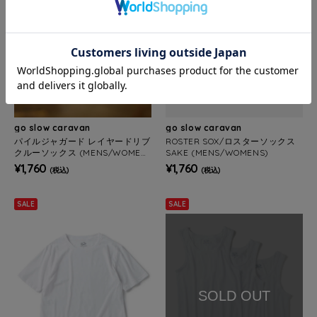
go slow caravan
go slow caravan
パイルジャガード レイヤードリブ
ROSTER SOX/ロスターソックス
クルーソックス (MENS/WOMEN
SAKE (MENS/WOMENS)
S)
¥1,760
¥1,760
(税込)
(税込)
SALE
SALE
SOLD OUT