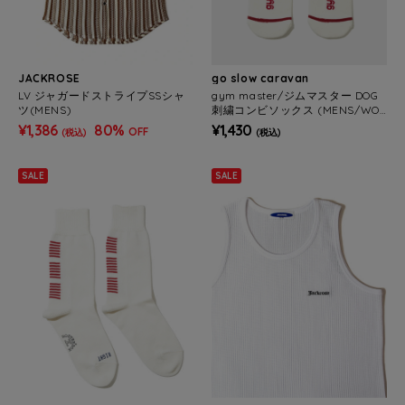
JACKROSE
go slow caravan
LV ジャガードストライプSSシャ
gym master/ジムマスター DOG
ツ(MENS)
刺繍コンビソックス (MENS/WO
MENS)
¥1,386
80%
¥1,430
OFF
(税込)
(税込)
SALE
SALE