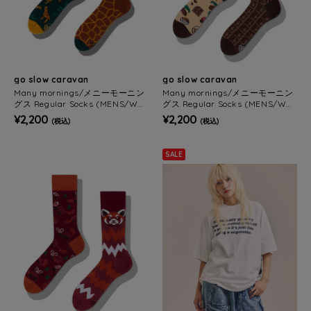
go slow caravan
go slow caravan
Many mornings/メニーモーニン
Many mornings/メニーモーニン
グス Regular Socks (MENS/WO
グス Regular Socks (MENS/WO
MENS)
MENS)
¥2,200
¥2,200
(税込)
(税込)
SALE