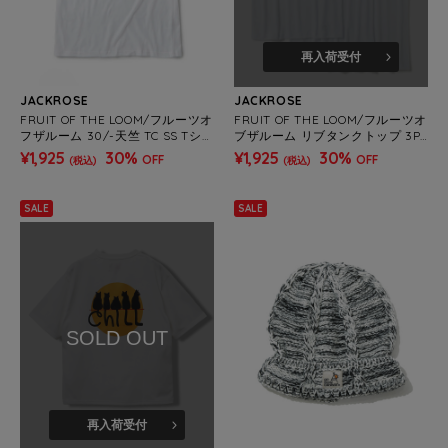
再入荷受付
JACKROSE
JACKROSE
FRUIT OF THE LOOM/フルーツオ
FRUIT OF THE LOOM/フルーツオ
フザルーム 30/-天竺 TC SS Tシ
ブザルーム リブタンクトップ 3P
ャツ 3Pパック(MENS)
パック
¥1,925
30%
¥1,925
30%
OFF
OFF
(税込)
(税込)
SALE
SALE
SOLD OUT
再入荷受付