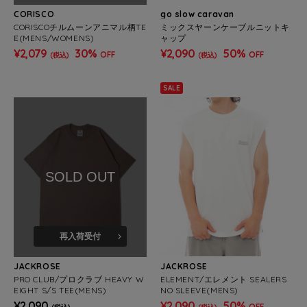
CORISCO
go slow caravan
CORISCOチルムーンアニマル柄TE
ミックスヤーンケーブルニットキ
E(MENS/WOMENS)
ャップ
¥2,079
30%
¥2,090
50%
OFF
OFF
(税込)
(税込)
SALE
SOLD OUT
再入荷受付
JACKROSE
JACKROSE
PRO CLUB/プロクラブ HEAVY W
ELEMENT/エレメント SEALERS
EIGHT S/S TEE(MENS)
NO SLEEVE(MENS)
¥2,090
¥2,090
50%
OFF