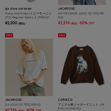
go slow caravan
JACKROSE
Many mornings/メニーモーニン
GA MESSAGE-LOGO SS TEE(ME
グス Regular Socks-2 (MENS/W
NS)
OMENS)
¥2,200
¥2,376
60%
OFF
(税込)
(税込)
SALE
SALE
JACKROSE
CORISCO
GA LOGO SS TEE(MENS)
アニマル柄ジャガードニット（M
ENS/WOMENS)
¥2,376
60%
OFF
(税込)