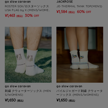
go slow caravan
JACKROSE
ROSTER SOX/ロスターソックス
JE-THERMAL TANK TOP(MENS)
USA FLAG by X (MENS/WOMEN
¥1,584
60%
OFF
(税込)
S)
¥1,463
30%
OFF
(税込)
go slow caravan
go slow caravan
刺繍 クウォーターソックス (MEN
パイルジャガード刺繍 クウォータ
S/WOMENS)
ーソックス (MENS/WOMENS)
¥1,650
¥1,650
(税込)
(税込)