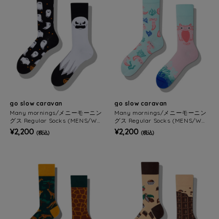
go slow caravan
go slow caravan
Many mornings/メニーモーニン
Many mornings/メニーモーニン
グス Regular Socks (MENS/WO
グス Regular Socks (MENS/WO
MENS)
MENS)
¥2,200
¥2,200
(税込)
(税込)