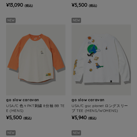
ENS)
¥13,090
¥5,500
(税込)
(税込)
NEW
NEW
go slow caravan
go slow caravan
USA/C 色々PKT刺繍 8分袖 BB TE
USA/C gsc planet ロングスリー
E (MENS)
ブ TEE (MENS/WOMENS)
¥5,500
¥5,940
(税込)
(税込)
NEW
NEW