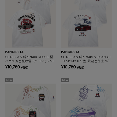
PANDIESTA
PANDIESTA
SB NISSAN 錦nishiki KPGC10型
SB NISSAN 錦nishiki NISSAN GT
ハコスカと桜吹雪 S/S Tee(52685
-R NISMO R35型 荒波と富士 S/S
9 MENS/WOMENS)
Tee (526860 MENS/WOMENS)
¥10,780
¥10,780
(税込)
(税込)
NEW
NEW