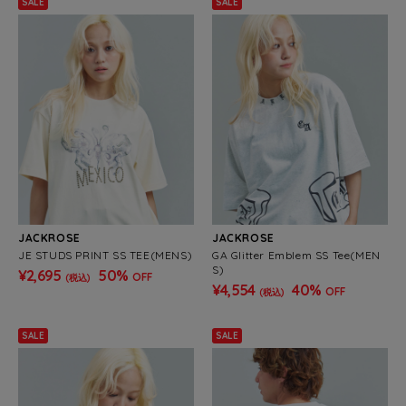
SALE
SALE
JACKROSE
JACKROSE
JE STUDS PRINT SS TEE(MENS)
GA Glitter Emblem SS Tee(MEN
S)
¥2,695
50%
OFF
(税込)
¥4,554
40%
OFF
(税込)
SALE
SALE