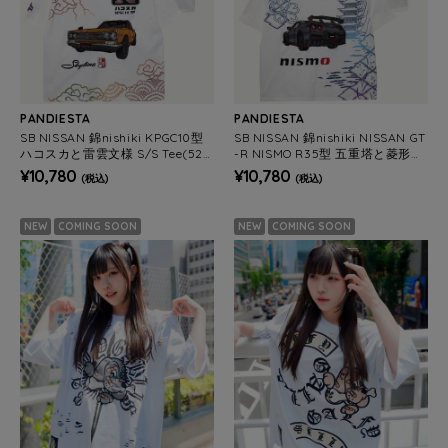
PANDIESTA
PANDIESTA
SB NISSAN 錦nishiki KPGC10型
SB NISSAN 錦nishiki NISSAN GT
ハコスカと雷雲文様 S/S Tee(526
-R NISMO R35型 五重塔と菱形文
212 MENS/WOMENS)
様 S/S Tee (526213 MENS/WOM
¥10,780
¥10,780
(税込)
(税込)
ENS)
NEW
COMING SOON
NEW
COMING SOON