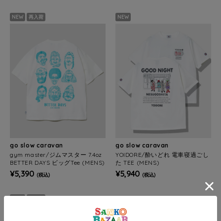
NEW
再入荷
NEW
go slow caravan
go slow caravan
gym master/ジムマスター 7.4oz
YOIDORE/酔いどれ 電車寝過ごし
BETTER DAYS ビッグTee (MENS)
た TEE (MENS)
¥5,390
¥5,940
(税込)
(税込)
NEW
再入荷