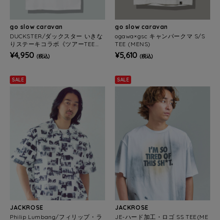
go slow caravan
go slow caravan
DUCKSTER/ダックスター いきな
ogawa×gsc キャンパークマ S/S
りステーキコラボ《ツアーTEE》
TEE (MENS)
(MENS)
¥4,950
¥5,610
(税込)
(税込)
SALE
SALE
JACKROSE
JACKROSE
Philip Lumbang/フィリップ・ラ
JE-ハード加工・ロゴ SS TEE(ME