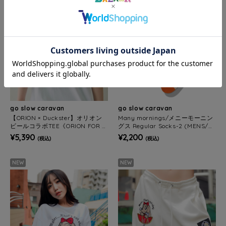
go slow caravan
go slow caravan
【ORION × Duckster】オリオン
Many mornings/メニーモーニン
ビールコラボTEE《ORION FOR A
グス Regular Socks-2 (MENS/W
LL》(MENS)
OMENS)
¥5,390
¥2,200
(税込)
(税込)
NEW
NEW