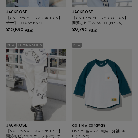
JACKROSE
JACKROSE
【GALFY×GALLIS ADDICTION】
【GALFY×GALLIS ADDICTION】
チー牛Tee SSMENS)
闇落ちピアス SS Tee(MENS)
¥10,890
¥9,790
(税込)
(税込)
NEW
COMING SOON
NEW
JACKROSE
go slow caravan
【GALFY×GALLIS ADDICTION】
USA/C 色々PKT刺繍 8分袖 BB TE
闇落ちピアススウェットパンツM
E (MENS)