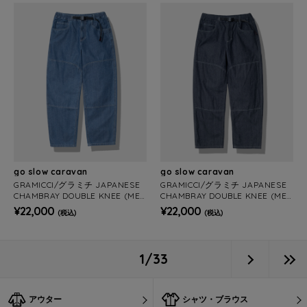
go slow caravan
go slow caravan
GRAMICCI/グラミチ JAPANESE
GRAMICCI/グラミチ JAPANESE
CHAMBRAY DOUBLE KNEE (MEN
CHAMBRAY DOUBLE KNEE (MEN
S)
S)
¥22,000
¥22,000
(税込)
(税込)
1/33
アウター
シャツ・ブラウス