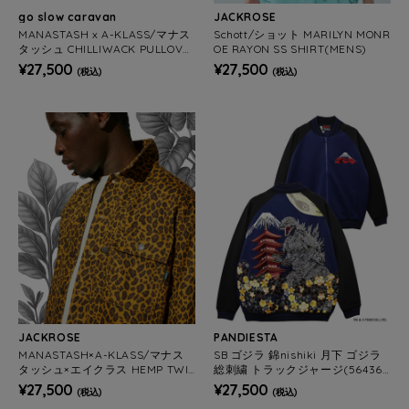
go slow caravan
JACKROSE
MANASTASH x A-KLASS/マナス
Schott/ショット MARILYN MONR
タッシュ CHILLIWACK PULLOVE
OE RAYON SS SHIRT(MENS)
R LEOPARD (MENS)
¥27,500
¥27,500
(税込)
(税込)
JACKROSE
PANDIESTA
MANASTASH×A-KLASS/マナス
SB ゴジラ 錦nishiki 月下 ゴジラ
タッシュ×エイクラス HEMP TWIL
総刺繍 トラックジャージ(564363
L JKT LEOPARD(MENS)*セット
MENS)
¥27,500
¥27,500
(税込)
(税込)
アップ対応