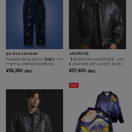
go slow caravan
JACKROSE
Threads Party Denim 刺繍オーバ
【SKOOKUM×JACKROSE】 LAM
ーオール (MENS/WOMENS)
B LEATHER ZIP JACKET 2025(M
ENS)
¥38,280
¥37,400
(税込)
(税込)
SALE