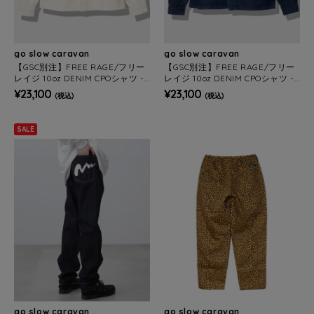
go slow caravan
go slow caravan
【GSC別注】FREE RAGE/フリー
【GSC別注】FREE RAGE/フリー
レイジ 10oz DENIM CPOシャツ -
レイジ 10oz DENIM CPOシャツ -
Hand Paint ver - (MENS)
Hand Paint ver - (MENS)
¥23,100
¥23,100
(税込)
(税込)
SALE
go slow caravan
go slow caravan