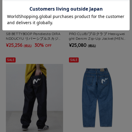
PANDIESTA
JACKROSE
SB BETTYBOOP Pandiesta OIRA
PRO CLUB/プロクラブ Heavywei
NDOUCYU リバーシブルスカジャ
ght Denim Zip-Up Jacket(MEN
ン ワイン（516850 MENS/WOM
S)
¥25,256
30%
¥25,080
OFF
(税込)
(税込)
ENS)
SALE
SALE