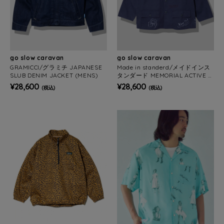
go slow caravan
go slow caravan
GRAMICCI/グラミチ JAPANESE
Made in standerd/メイドインス
SLUB DENIM JACKET (MENS)
タンダード MEMORIAL ACTIVE C
OVERALL (MENS)
¥28,600
¥28,600
(税込)
(税込)