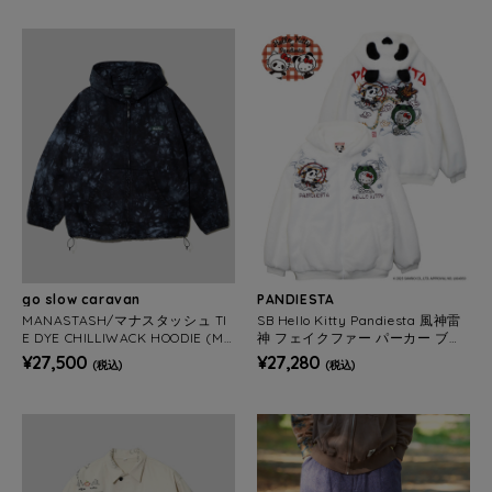
go slow caravan
PANDIESTA
MANASTASH/マナスタッシュ TI
SB Hello Kitty Pandiesta 風神雷
E DYE CHILLIWACK HOODIE (ME
神 フェイクファー パーカー ブル
NS)
ゾン（595403 MENS/WOMEN
¥27,500
¥27,280
(税込)
(税込)
S）