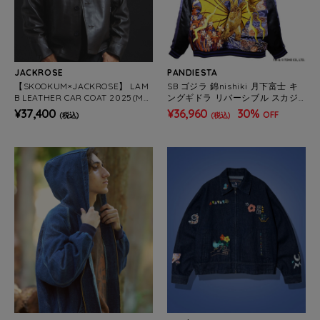
JACKROSE
PANDIESTA
【SKOOKUM×JACKROSE】 LAM
SB ゴジラ 錦nishiki 月下富士 キ
B LEATHER CAR COAT 2025(ME
ングギドラ リバーシブル スカジ
NS)
ャン ネイビー(564364 MENS)
¥37,400
¥36,960
30%
OFF
(税込)
(税込)