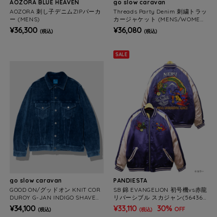
AOZORA BLUE HEAVEN
go slow caravan
AOZORA 刺し子デニムZIPパーカ
Threads Party Denim 刺繍トラッ
ー (MENS)
カージャケット (MENS/WOMEN
S)
¥36,300
¥36,080
(税込)
(税込)
SALE
go slow caravan
PANDIESTA
GOOD ON/グッドオン KNIT COR
SB 錦 EVANGELION 初号機vs赤龍
DUROY G-JAN INDIGO SHAVE
リバーシブル スカジャン(564366
(MENS)
MENS)
¥34,100
¥33,110
30%
OFF
(税込)
(税込)