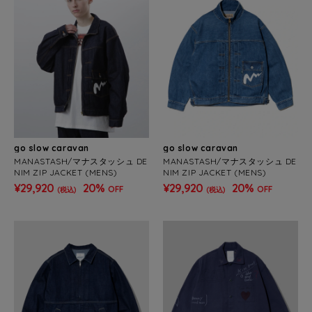
go slow caravan
go slow caravan
MANASTASH/マナスタッシュ DE
MANASTASH/マナスタッシュ DE
NIM ZIP JACKET (MENS)
NIM ZIP JACKET (MENS)
¥29,920
20%
¥29,920
20%
OFF
OFF
(税込)
(税込)