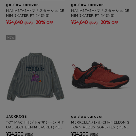
go slow caravan
go slow caravan
MANASTASH/マナスタッシュ DE
MANASTASH/マナスタッシュ DE
NIM SKATER PT (MENS)
NIM SKATER PT (MENS)
¥24,640
20%
¥24,640
20%
OFF
OFF
(税込)
(税込)
NEW
JACKROSE
go slow caravan
TOY MACHINE/トイマシーン RIT
MERRELL/メレル CHAMELEON S
UAL SECT DENIM JACKET(MEN
TORM REDUX GORE-TEX (MEN
S)
S)
¥24,200
¥24,200
(税込)
(税込)