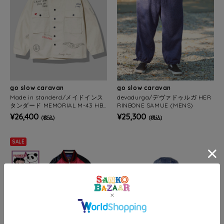
go slow caravan
go slow caravan
Made in standerd/メイドインス
devadurga/デヴァドゥルガ HER
タンダード MEMORIAL M-43 HBT
RINBONE SAMUE (MENS)
JACKET (MENS)
¥26,400
¥25,300
(税込)
(税込)
SALE