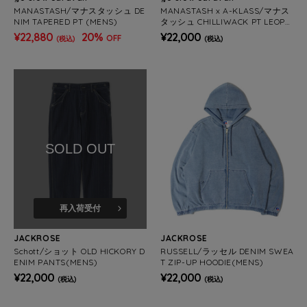
MANASTASH/マナスタッシュ DE
MANASTASH x A-KLASS/マナス
NIM TAPERED PT (MENS)
タッシュ CHILLIWACK PT LEOPA
RD (MENS)
¥22,880
20%
¥22,000
OFF
(税込)
(税込)
SOLD OUT
再入荷受付
JACKROSE
JACKROSE
Schott/ショット OLD HICKORY D
RUSSELL/ラッセル DENIM SWEA
ENIM PANTS(MENS)
T ZIP-UP HOODIE(MENS)
¥22,000
¥22,000
(税込)
(税込)