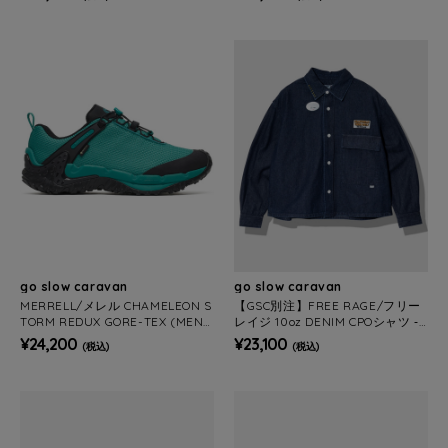
go slow caravan
go slow caravan
MERRELL/メレル CHAMELEON S
【GSC別注】FREE RAGE/フリー
TORM REDUX GORE-TEX (MEN
レイジ 10oz DENIM CPOシャツ ‐O
S)
ne Year Later ver‐ (MENS)
¥24,200
¥23,100
(税込)
(税込)